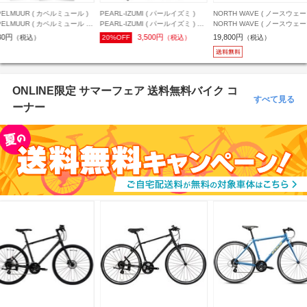
ARL-IZUMI ( パールイズミ )
NORTH WAVE ( ノースウェーブ )
PEARL-IZUMI ( パールイズミ 
ARL-IZUMI ( パールイズミ ) ア
NORTH WAVE ( ノースウェーブ )
PEARL-IZUMI ( パールイズミ 
ムカバー コールド シェイド ア
ビンディングシューズ SONIC
ャップ 474 プリント サイクル
3,500円
19,800円
3,200円
%OFF
（税込）
（税込）
23%OFF
（税込）
ムカバー ホワイト S レディース
PLUS ( ソニック プラス ) ブラッ
ャップ ブラック フリーサイ
ク/ライトグレー 40 ( 25.4cm )
ONLINE限定 サマーフェア 送料無料バイク コ
すべて見る
ーナー