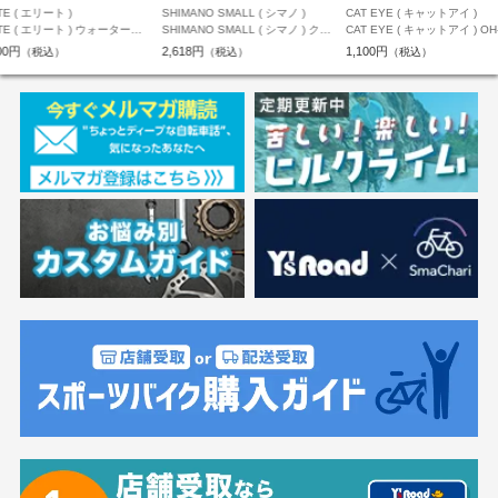
HIMANO SMALL ( シマノ )
CAT EYE ( キャットアイ )
MAG-ON ( マグオン )
HIMANO SMALL ( シマノ ) クリ
CAT EYE ( キャットアイ ) OH-
MAG-ON ( マグオン ) 食品
ト SM-SH12 SPD-SLクリート
2400 ベル ブラック
ージェル ピンクグレープフ
,618円
1,100円
330円
（税込）
（税込）
（税込）
セット フロントセンターピボッテ
ィングモード ブルー