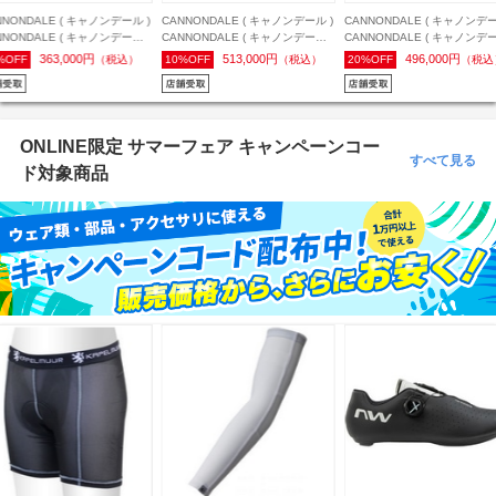
CANNONDALE ( キャノンデール )
CANNONDALE ( キャノンデール )
CANNONDALE ( キャノン
CANNONDALE ( キャノンデール )
CANNONDALE ( キャノンデール )
CANNONDALE ( キャノン
グラベルロード TOPSTONE
ロードバイク SUPER 6 EVO 3 (
ロードバイク SYNAPSE 1
513,000円
496,000円
299,200円
10%OFF
（税込）
20%OFF
（税込）
17%OFF
（
CARBON 3 GRX 2X ( トップスト
スーパー 6 エヴォ 3 ) 105 Di2
プス ワン ) CASHMERE 
ーン カーボン スリー GRXツーバ
12sp Ion Blue ( イオンブルー ) 51
ア ) 48 (身長目安165cm前
イ ) チョーク 51 (身長目安170cm
( 適正身長165-175cm前後 )
前後)
ONLINE限定 サマーフェア キャンペーンコー
すべて見る
ド対象商品