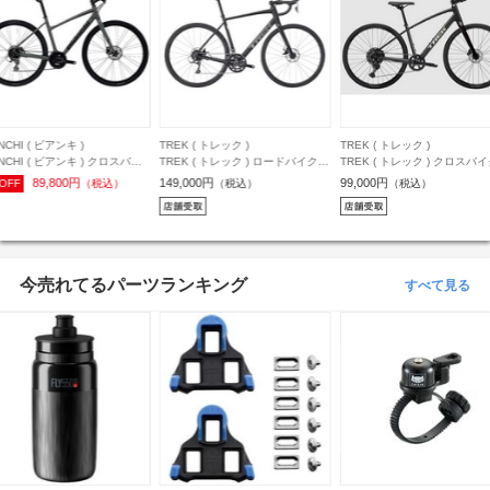
REK ( トレック )
TREK ( トレック )
KHODAABLOOM ( コーダ
REK ( トレック ) ロードバイク
TREK ( トレック ) クロスバイク
ーム )
OMANE AL 2 Gen 4 ( ドマーネ
FX 2 STEPOVER GEN 4 カーボ
KHODAABLOOM ( コーダ
49,000円
99,000円
（税込）
（税込）
L 2 Gen 4 ) マット ダークスター
ンダークグレー M ( 身長目安
ーム ) クロスバイク RAIL DI
81,400円
（税込）
ラック 54 ( 身長目安175cm前後
170cm前後 )
レイル ディスク ) マットブ
440mm( 身長目安175cm前後
今売れてるパーツランキング
すべて見る