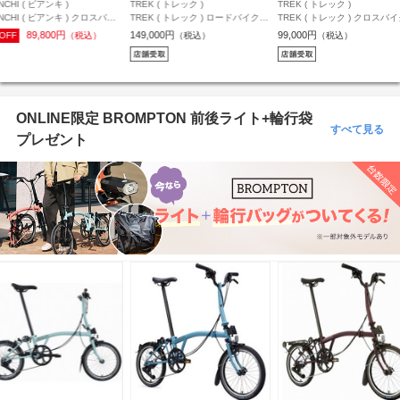
REK ( トレック )
TREK ( トレック )
KHODAABLOOM ( コーダ
REK ( トレック ) ロードバイク
TREK ( トレック ) クロスバイク
ーム )
OMANE AL 2 Gen 4 ( ドマーネ
FX 2 STEPOVER GEN 4 カーボ
KHODAABLOOM ( コーダ
49,000円
99,000円
（税込）
（税込）
L 2 Gen 4 ) マット ダークスター
ンダークグレー M ( 身長目安
ーム ) クロスバイク RAIL DI
81,400円
（税込）
ラック 54 ( 身長目安175cm前後
170cm前後 )
レイル ディスク ) マットブ
440mm( 身長目安175cm前後
ONLINE限定 BROMPTON 前後ライト+輪行袋
すべて見る
プレゼント