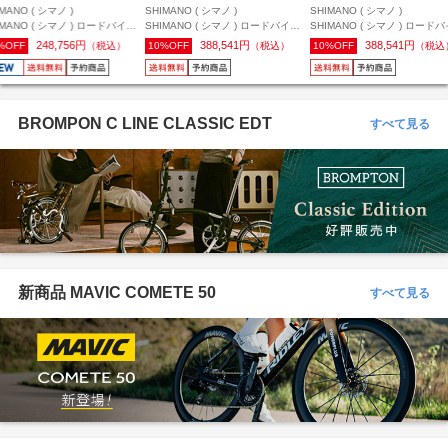
MANO ( シマノ )
SHIMANO ( シマノ )
SHIMANO ( シマノ )
IMANO ( シマノ ) ロードバイク
SHIMANO ( シマノ ) ロードバイク
SHIMANO ( シマノ ) ロード
イール(ディスクブレーキ用)
用ホイール(ディスクブレーキ用)
用ホイール(ディスクブレーキ用
248,756円
388,541円
388,541円
%OFF
（税込）
10%OFF
（税込）
10%OFF
（税込
-R9370-C99-TL-F チューブレ
WH-R9370-C60-TL-R チューブレ
WH-R9370-C50-TL-F チュー
DURA-ACE ( デュラエース ) フ
ス DURA-ACE ( デュラエース ) 前
ス DURA-ACE ( デュラエース 
ントのみ
後セット
後セット
BROMPON C LINE CLASSIC EDT
すべて見る
新商品 MAVIC COMETE 50
すべて見る