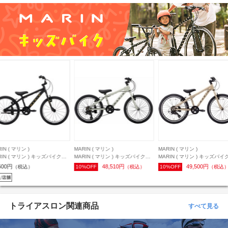
ARIN ( マリン )
MARIN ( マリン )
MARIN ( マリン )
ARIN ( マリン ) キッズバイク
MARIN ( マリン ) キッズバイク
MARIN ( マリン ) キッズバ
ONKY JR 20 6S ( ドンキージュ
DONKY JR 22 6S ( ドンキージュ
DONKY JR 22 6S ( ドン
48,510円
49,500円
57,200円
10%OFF
（税込）
10%OFF
（税込）
（税込）
ア 20 6スピード ) マットグレー
ニア 22 6スピード ) マットモカ ワ
ニア 22 6スピード ) 限定色
ンサイズ (身長目安110-130cm)
ンサイズ (身長目安115-135cm)
オーロラ ワンサイズ (身長
115-135cm)
トライアスロン関連商品
すべて見る