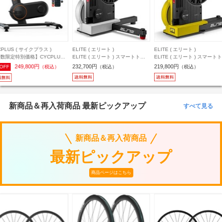
ITE ( エリート )
ELITE ( エリート )
ELITE ( エリート )
ITE ( エリート ) スマートトレ
ELITE ( エリート ) スマートトレ
ELITE ( エリート ) スマート
ー JUSTO 2 ( ジャスト ツー )
ーナー JUSTO 2 ( ジャスト ツー )
ーナー DIRETO XR-T WITH
2,700円
219,800円
139,000円
（税込）
（税込）
（税込）
イエロー リミテッド
ZWIFT COG AND CLICK ( 
ート XR T ウィズ ズイフト 
アンド クリック )
新商品＆再入荷商品 最新ピックアップ
すべて見る
新商品＆再入荷商品
最新ピックアップ
商品ページはこちら