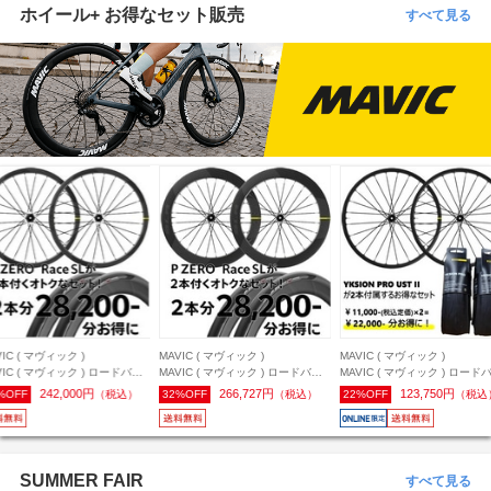
ホイール+ お得なセット販売
すべて見る
VIC ( マヴィック )
MAVIC ( マヴィック )
MAVIC ( マヴィック )
VIC ( マヴィック ) ロードバイ
MAVIC ( マヴィック ) ロードバイ
MAVIC ( マヴィック ) ロード
ホイール(ディスクブレーキ用)
ク用ホイール(ディスクブレーキ用)
ク用ホイール(ディスクブレー
242,000円
266,727円
123,750円
%OFF
（税込）
32%OFF
（税込）
22%OFF
（税込
MIC ( コスミック ) SLR 32
COSMIC ( コスミック ) SLR 65
KSYRIUM SL ( キシリウム SL 
L 前後セット/シマノHG + ピレ
DCL 前後セット/シマノHG + ピレ
DCL + YKSION PRO UST II 
 ZERO Race SL 26c タイヤ
リ P ZERO Race SL 26c タイヤ
前後セット/シマノHG/700C
ット
セット
(622x19TC) [推奨タイヤ幅:25
32mm]
SUMMER FAIR
すべて見る