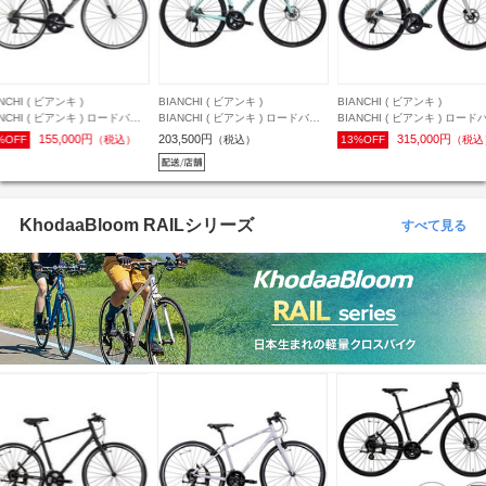
ANCHI ( ビアンキ )
BIANCHI ( ビアンキ )
BIANCHI ( ビアンキ )
ANCHI ( ビアンキ ) ロードバイ
BIANCHI ( ビアンキ ) ロードバイ
BIANCHI ( ビアンキ ) ロー
VIA NIRONE7 DISC ( ヴィアニ
ク SPRINT DISC ( スプリント デ
ク OLTRE RACE ( オルトレ
3,500円
315,000円
368,500円
（税込）
13%OFF
（税込）
16%OFF
（税込
ネセブン ディスク ) SORA 9s
ィスク ) 105 機械式 12S SZ ライ
ス ) 105 機械式 12S A6 チェレス
ェレステ / チタニウムシルバー
トグレー 50 (適応身長目安165cm
テ 55 (身長目安175cm前後)
 47 (適応身長目安160cm前後)
前後)
KhodaaBloom RAILシリーズ
すべて見る