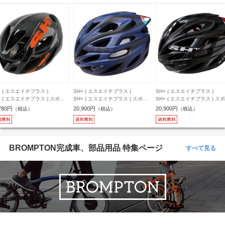
+ ( エスエイチプラス )
SH+ ( エスエイチプラス )
SH+ ( エスエイチプラス )
+ ( エスエイチプラス ) スポー
SH+ ( エスエイチプラス ) スポー
SH+ ( エスエイチプラス ) ス
ルメット SHIROCCO ( シロッ
ツヘルメット SHABLI S-LINE ( シ
ツヘルメット SHABLI X-PLOD
780円
20,900円
20,900円
（税込）
（税込）
（税込）
) グロス ブラック / オレンジ M-
ャブリ エスライン ) ダークブルー
シャブリ エクス-プロッド ) 
( 58-61cm )
マット / ブラック ワンサイズ ( 55-
ブラック / アンスラサイト ワ
60cm )
イズ ( 55-60cm )
BROMPTON完成車、部品用品 特集ページ
すべて見る