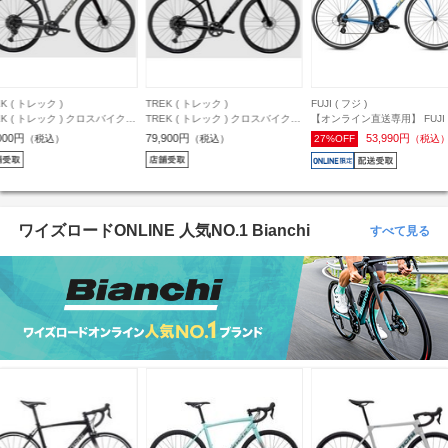
EK ( トレック )
FUJI ( フジ )
FELT ( フェルト )
EK ( トレック ) クロスバイク
【オンライン直送専用】 FUJI ( フ
FELT ( フェルト ) ロードバイ
 1 STEPOVER GEN 4 ダーク
ジ ) クロスバイク RAIZ ( ライズ )
VR 60 グロスピューター/ブ
,900円
53,990円
119,166円
（税込）
27%OFF
（税込）
40%OFF
（税込
ー XS ( 身長目安150cm前後 )
ペールネイビー 21 (身長目安
470 ( 身長目安160cm前後 )
180cm前後)
ワイズロードONLINE 人気NO.1 Bianchi
すべて見る