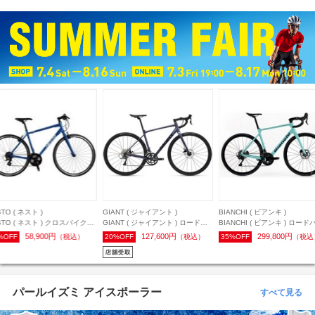
ANT ( ジャイアント )
BIANCHI ( ビアンキ )
CASTELLI ( カステリ )
ANT ( ジャイアント ) ロードバ
BIANCHI ( ビアンキ ) ロードバイ
CASTELLI ( カステリ ) 半袖
 CONTEND AR 4 ( コンテン
ク INFINITO 105 12S ( インフィ
ージ UPF JERSEY ( UPF ジ
127,600円
299,800円
15,000円
%OFF
（税込）
35%OFF
（税込）
24%OFF
（税込
AR 4 ) ミルキーウェイ 410XS
ニット 105 12S ) チェレステ/ブラ
ジ ) ビビッドオレンジ M
長目安165cm前後)
ックフルグロッシー 53 ( 身長目安
170cm前後 )
パールイズミ アイスポーラー
すべて見る