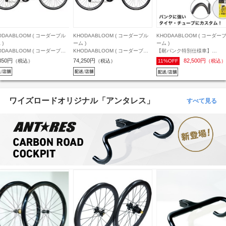
ODAABLOOM ( コーダーブル
KHODAABLOOM ( コーダーブル
KHODAABLOOM ( コーダー
 )
ーム )
ーム )
ODAABLOOM ( コーダーブル
【耐パンク特別仕様車】
KHODAABLOOM ( コーダー
 ) クロスバイク RAIL ACTIVE
KHODAABLOOM ( コーダーブル
ーム ) クロスバイク RAIL LIGH
,250円
82,500円
80,982円
（税込）
11%OFF
（税込）
10%OFF
（税込
レイル アクティブ ) ミスティグ
ーム ) クロスバイク RAIL DISC マ
レイル ライト ) ソリッドホワ
 400mm ( 身長目安165cm前
ットブラック 440 ( 身長目安
400mm ( 身長目安165cm前後 
175cm前後 )
ワイズロードオリジナル「アンタレス」
すべて見る