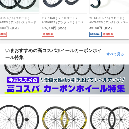
 ROAD ( ワイズロード )
YS ROAD ( ワイズロード )
YS ROAD ( ワイズロード )
TARES ( アンタレス ) ミニベロ
ANTARES ( アンタレス ) ロードバ
ANTARES ( アンタレス ) ク
ール CARBON WHEEL
イク用ハンドルバー（ドロップハ
タイプパワーメーター SL
5,000円
39,600円
129,800円
（税込）
（税込）
（税込）
LD16 ( カーボン ホイール フォ
ンドルバー） CARBON ROAD
CARBON CRANK Ti-24 ( SL
ド16 ) ブラック/UDマット 前
COCKPIT ( カーボン ロード コッ
ボンクランク TI 24 ) SIGEY
セット
クピット ) 400/90mm
ーメーター(AXO-SL4)仕様 
ルカーボンクリア 170mm / P
110mm 4Bolt(シマノ)
いまおすすめの高コスパホイールカーボンホイ
すべて見る
ール特集