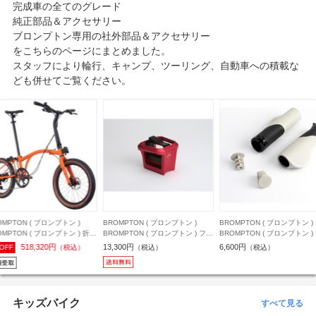
完成車の全てのグレード
純正部品＆アクセサリー
ブロンプトン専用の社外部品＆アクセサリー
をこちらのページにまとめました。
スタッフにより輪行、キャンプ、ツーリング、自動車への積載な
ども併せてご覧ください。
ROMPTON ( ブロンプトン )
BROMPTON ( ブロンプトン )
BROMPTON ( ブロンプトン 
ROMPTON ( ブロンプトン ) フレ
BROMPTON ( ブロンプトン ) グリ
BROMPTON ( ブロンプトン
ム小物 FORGED FRONT
ップ ERGONOMIC GRIPS ( エル
ットペダル SUPERLIGHT Q
3,300円
6,600円
16,590円
（税込）
（税込）
（税込）
ARRIER BLOCK ( フォージド フ
ゴノミック グリップ ) シルバー
RELEASE PEDAL ( スー
ント キャリア ブロック ) レッド
ト クイック リリース ペダル 
レンジ
キッズバイク
すべて見る