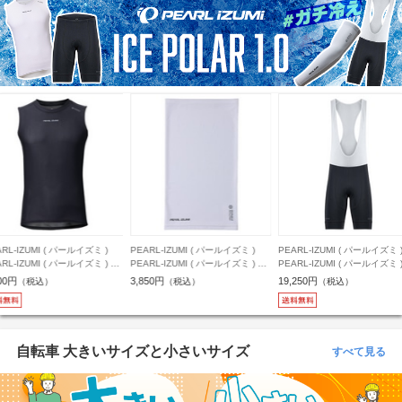
RL-IZUMI ( パールイズミ )
PEARL-IZUMI ( パールイズミ )
PEARL-IZUMI ( パールイズミ 
RL-IZUMI ( パールイズミ ) ノ
PEARL-IZUMI ( パールイズミ ) ネ
PEARL-IZUMI ( パールイズミ 
リーブインナー 161 アイスポ
ックウェア 482 アイスポーラー
ブショーツ T260-3DR アイ
00円
3,850円
19,250円
（税込）
（税込）
（税込）
ー メッシュ ノースリーブ ブ
ネックカバー ホワイト フリーサイ
ラー レーサービブパンツ ブ
ク L
ズ
3L
自転車 大きいサイズと小さいサイズ
すべて見る