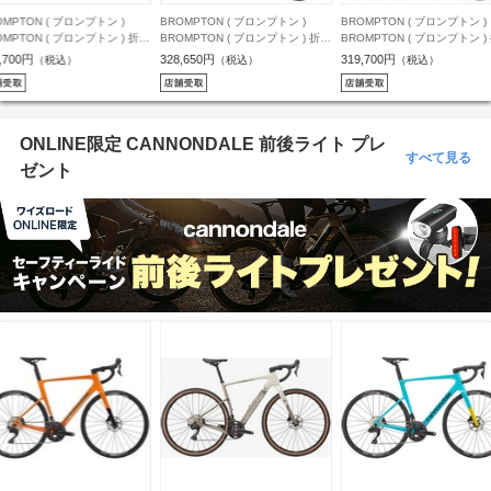
ROMPTON ( ブロンプトン )
BROMPTON ( ブロンプトン )
BROMPTON ( ブロンプトン 
ROMPTON ( ブロンプトン ) 折り
BROMPTON ( ブロンプトン ) 折り
BROMPTON ( ブロンプトン
たみ自転車 C Line URBAN MID
たたみ自転車 C Line URBAN MID
たたみ自転車 C Line URBA
28,650円
319,700円
343,649円
（税込）
（税込）
（税込）
 Cライン アーバン ミッド ) M4L
( Cライン アーバン ミッド ) M4R
LOW ( Cライン アーバン ロウ
S クラウドメタリック (身長目安
4S リアキャリア付き プラム レッ
S4R 4S リアキャリア付き
45-185cm)
ド (身長目安 145-185cm)
ドメタリック (身長目安 145
185cm)
ONLINE限定 CANNONDALE 前後ライト プレ
すべて見る
ゼント