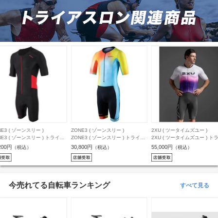
ONE3 ( ゾーンスリー )
2XU ( ツータイムズユー )
HUUB ( フーブ )
ONE3 ( ゾーンスリー ) トライス
2XU ( ツータイムズユー ) トライ
HUUB ( フーブ ) バックパ
ツ MEN’S ACTIVATE+ SHORT
スーツ LIGHT SPEED REACT
TRANSITION RUCKSACK 
0,800円
55,000円
19,800円
（税込）
（税込）
（税込）
LEEVE TRISUIT ( メンズ アクテ
SLEEVED TRISUIT ( ライト スピ
ンジション リュックサック )
ィベート+ ショートスリーブ トラ
ード リアクト スリーブ トライス
ック/レッド 40L
スーツ ) ネオン/ブラック M
ーツ ) ホワイト/タービュランス L
今売れてる自転車ランキング
すべて見る