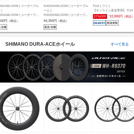
ODAABLOOM ( コーダーブル
FUJI ( フジ )
KHODAABLOOM ( コーダー
 )
【オンライン直送専用】 FUJI ( フ
ーム )
ODAABLOOM ( コーダーブル
ジ ) クロスバイク RAIZ ( ライズ )
KHODAABLOOM ( コーダー
53,990円
27%OFF
（税込）
 ) クロスバイク RAIL ST ( レ
ペールネイビー 21 (身長目安
ーム ) クロスバイク RAIL ACT
,350円
74,250円
（税込）
（税込）
 エスティー ) マットブラック
180cm前後)
( レイル アクティブ ) ミステ
0 (身長目安175cm前後)
レー 400mm ( 身長目安165c
後 )
SHIMANO DURA-ACEホイール
すべて見る