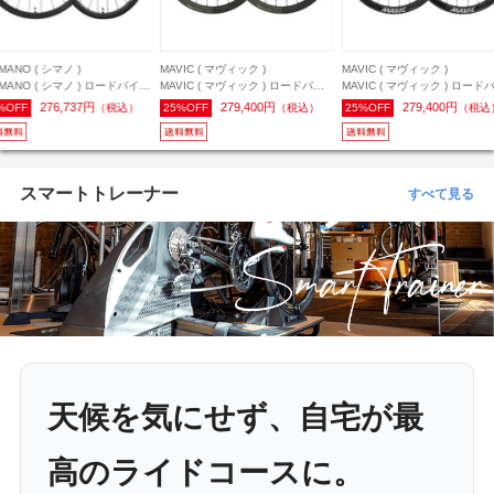
MANO ( シマノ )
MAVIC ( マヴィック )
MAVIC ( マヴィック )
IMANO ( シマノ ) ロードバイク
MAVIC ( マヴィック ) ロードバイ
MAVIC ( マヴィック ) ロード
イール(ディスクブレーキ用)
ク用ホイール(ディスクブレーキ用)
ク用ホイール(ディスクブレー
276,737円
279,400円
279,400円
%OFF
（税込）
25%OFF
（税込）
25%OFF
（税込
R9270-C36-TL DURA-ACE (
COSMIC SLR 45 DISC 23mm ( コ
COSMIC SLR 45 DISC 23mm
ラエース ) R9200シリーズ 前
スミック SLR45 ディスク ) 前後
スミック SLR45 ディスク ) 
ット/シマノHGスプライン L2
セット SSC SMU 日本限定 シマノ
セット シマノHG / 700C
のみ /700C(622x21C) [推奨タ
HG / 700C (622x23TC)［推奨タイ
(622x23TC)［推奨タイヤサイ
幅:25-32mm]
ヤサイズ:28-64mm］
ズ:28-64mm］
スマートトレーナー
すべて見る
天候を気にせず、自宅が最
高のライドコースに。