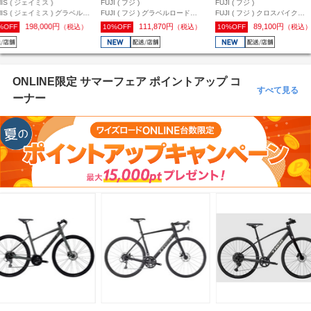
IS ( ジェイミス )
FUJI ( フジ )
FUJI ( フジ )
MIS ( ジェイミス ) グラベルロ
FUJI ( フジ ) グラベルロード
FUJI ( フジ ) クロスバイク
 RENEGADE S3 ( レネゲード
MILESDOVES ( マイルスダヴス )
MILESDOVES FLAT セージ
198,000円
111,870円
89,100円
%OFF
（税込）
10%OFF
（税込）
10%OFF
（税込
 ) ネイビーパール 54 ( 身長目安
ブロンズ 55 ( 身長目安175cm前後
ーン 49 ( 身長目安165cm前後 
cm前後 )
)
ONLINE限定 サマーフェア ポイントアップ コ
すべて見る
ーナー