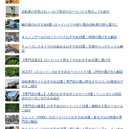
自転車の空気入れ | バルブ形式やロードバイク用ポンプも紹介
輪行袋のおすすめ6選 | ロードバイクや折り畳み自転車の持ち運びに
キャノンデールのロードバイクおすすめ19選｜特徴や選び方も解説
チューブレスタイヤの仕組み＆おすすめ15選｜交換やメンテナンスも解
説
【専門店直伝】ロードバイク用タイヤのおすすめ15選と選び方
SCOTT（スコット）のおすすめロードバイク7選｜評判や選び方も解説
自転車用ライトおすすめ13選｜専門店が選ぶ明るさやコスパの最強モデ
ルをご紹介
【専門店が選ぶ】人気のおすすめボトルケージ6選｜ペットボトル対応
品やカーボンモデルを紹介
【専門店が厳選】おすすめのロードバイク10選｜種類や人気メーカーも
ご紹介
トレック（TREK）のロードバイクおすすめ16選｜各モデルの特徴を専
門店が解説
サイクルパンツのおすすめ25選｜初心者に人気のカジュアル、インナー