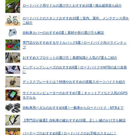
ロードバイク用サドルの選び方とおすすめ10選 | 痛み緩和策も紹介
ロードバイクのスタンドおすすめ19選｜室内、屋外、メンテナンス用を
ご紹介
自転車カバーのおすすめ5選｜素材や形の選び方も解説
専門店がおすすめするサドルバッグ6選 | ロードバイク向けラインナッ
プ
おすすめスプロケットの選び方｜基礎知識と人気の7選もご紹介
ビンディングシューズのおすすめ8選 | ロードバイクやMTBの走り改善
に
ディスクブレーキとは？特徴やおすすめの搭載スポーツバイクを紹介
サイクルコンピューターのおすすめ7選｜キャットアイなど人気のGPS
モデルも
自転車用ペダルのおすすめ9選 | 一般車からロードバイク・MTBまで
【専門店が厳選】自転車の鍵おすすめ19選。正しい鍵のかけ方も解説
バーテープのおすすめ9選 | ロードバイクのお手軽カスタムに！