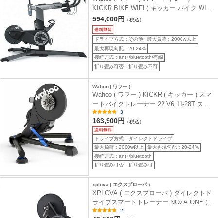
KICKR BIKE WIFI ( キッカー バイク WIFI
)
594,000円
（税込）
ドライブ方式：その他
最大負荷：2000w以上
最大再現勾配：20-24%
接続方式：ant+/bluetooth/有線
折り畳み可否：折り畳み不可
Wahoo ( ワフー )
Wahoo ( ワフー ) KICKR ( キッカー ) スマ
ートバイクトレーナー 22 V6 11-28T スプ
3
ロケット付 Wi-Fi対応 WFBKTR122
163,900円
（税込）
ドライブ方式：ダイレクトドライブ
最大負荷：2000w以上
最大再現勾配：20-24%
接続方式：ant+/bluetooth
折り畳み可否：折り畳み可
xplova ( エクスプローバ )
XPLOVA ( エクスプローバ ) ダイレクトド
ライブスマートトレーナー NOZA ONE (
ノザ ワン )
2