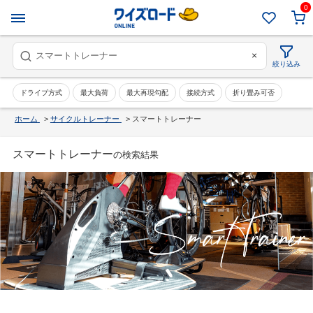
0
×
絞り込み
ドライブ方式
最大負荷
最大再現勾配
接続方式
折り畳み可否
ホーム
>
サイクルトレーナー
>
スマートトレーナー
スマートトレーナー
の検索結果