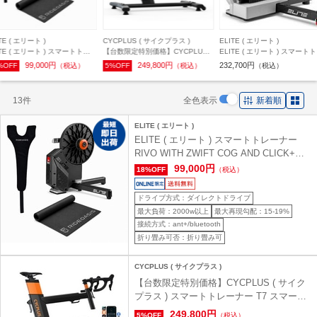
TE ( エリート )
CYCPLUS ( サイクプラス )
ELITE ( エリート )
ITE ( エリート ) スマートトレ
【台数限定特別価格】CYCPLUS (
ELITE ( エリート ) スマート
 RIVO WITH ZWIFT COG
サイクプラス ) スマートトレーナ
ーナー JUSTO 2 ( ジャスト ツ
99,000円
249,800円
232,700円
%OFF
（税込）
5%OFF
（税込）
（税込）
D CLICK+マット・スウェット
ー T7 スマートバイク
ット【オンライン限定】
13件
全色表示
新着順
ELITE ( エリート )
ELITE ( エリート ) スマートトレーナー
RIVO WITH ZWIFT COG AND CLICK+マ
ット・スウェットネット【オンライン限
99,000円
18%OFF
（税込）
定】
ドライブ方式：ダイレクトドライブ
最大負荷：2000w以上
最大再現勾配：15-19%
接続方式：ant+/bluetooth
折り畳み可否：折り畳み可
CYCPLUS ( サイクプラス )
【台数限定特別価格】CYCPLUS ( サイク
プラス ) スマートトレーナー T7 スマート
バイク
249,800円
5%OFF
（税込）