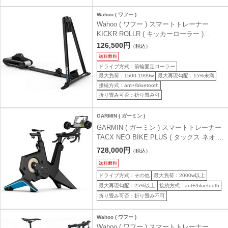
Wahoo ( ワフー )
Wahoo ( ワフー ) スマートトレーナー
KICKR ROLLR ( キッカーローラー )
WFBKTR9B
126,500円
（税込）
ドライブ方式：前輪固定ローラー
最大負荷：1500-1999w
最大再現勾配：15%未満
接続方式：ant+/bluetooth
折り畳み可否：折り畳み可
GARMIN ( ガーミン )
GARMIN ( ガーミン ) スマートトレーナー
TACX NEO BIKE PLUS ( タックス ネオ バ
イク ブラス )
728,000円
（税込）
ドライブ方式：その他
最大負荷：2000w以上
最大再現勾配：25%以上
接続方式：ant+/bluetooth
折り畳み可否：折り畳み不可
Wahoo ( ワフー )
Wahoo ( ワフー ) スマートトレーナー