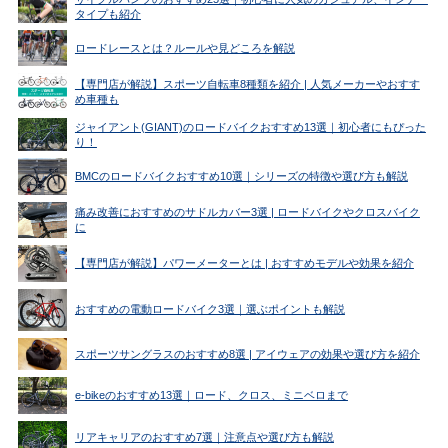
タイプも紹介
ロードレースとは？ルールや見どころを解説
【専門店が解説】スポーツ自転車8種類を紹介 | 人気メーカーやおすす
め車種も
ジャイアント(GIANT)のロードバイクおすすめ13選｜初心者にもぴった
り！
BMCのロードバイクおすすめ10選｜シリーズの特徴や選び方も解説
痛み改善におすすめのサドルカバー3選 | ロードバイクやクロスバイク
に
【専門店が解説】パワーメーターとは | おすすめモデルや効果を紹介
おすすめの電動ロードバイク3選｜選ぶポイントも解説
スポーツサングラスのおすすめ8選 | アイウェアの効果や選び方を紹介
e-bikeのおすすめ13選｜ロード、クロス、ミニベロまで
リアキャリアのおすすめ7選｜注意点や選び方も解説