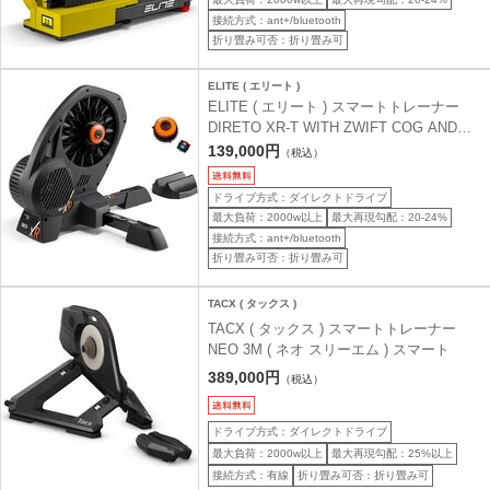
接続方式：ant+/bluetooth
折り畳み可否：折り畳み可
ELITE ( エリート )
ELITE ( エリート ) スマートトレーナー
DIRETO XR-T WITH ZWIFT COG AND
CLICK ( ディレート XR T ウィズ ズイフト
139,000円
（税込）
コグ アンド クリック )
ドライブ方式：ダイレクトドライブ
最大負荷：2000w以上
最大再現勾配：20-24%
接続方式：ant+/bluetooth
折り畳み可否：折り畳み可
TACX ( タックス )
TACX ( タックス ) スマートトレーナー
NEO 3M ( ネオ スリーエム ) スマート
389,000円
（税込）
ドライブ方式：ダイレクトドライブ
最大負荷：2000w以上
最大再現勾配：25%以上
接続方式：有線
折り畳み可否：折り畳み可