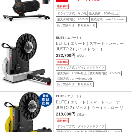
ドライブ方式：その他
最大負荷：2000w以上
最大再現勾配：20-24%
接続方式：ant+/bluetooth
折り畳み可否：折り畳み不可
ELITE ( エリート )
ELITE ( エリート ) スマートトレーナー
JUSTO 2 ( ジャスト ツー )
232,700円
（税込）
ドライブ方式：ダイレクトドライブ
最大負荷：2000w以上
最大再現勾配：20-24%
接続方式：ant+/bluetooth
折り畳み可否：折り畳み可
ELITE ( エリート )
ELITE ( エリート ) スマートトレーナー
JUSTO 2 ( ジャスト ツー ) イエロー リミ
テッド
219,800円
（税込）
ドライブ方式：ダイレクトドライブ
最大負荷：2000w以上
最大再現勾配：20-24%