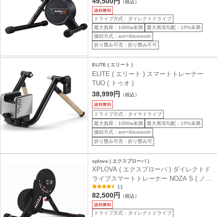
49,500円
（税込）
ドライブ方式：ダイレクトドライブ
最大負荷：1000w未満
最大再現勾配：15%未満
接続方式：ant+/bluetooth
折り畳み可否：折り畳み不可
ELITE ( エリート )
ELITE ( エリート ) スマートトレーナー
TUO ( トゥオ )
38,999円
（税込）
ドライブ方式：タイヤドライブ
最大負荷：1000w未満
最大再現勾配：15%未満
接続方式：ant+/bluetooth
折り畳み可否：折り畳み可
xplova ( エクスプローバ )
XPLOVA ( エクスプローバ ) ダイレクトド
ライブスマートトレーナー NOZA S ( ノザ
エス )
11
82,500円
（税込）
ドライブ方式：ダイレクトドライブ