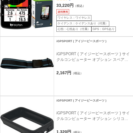
付属
33,220円
（税込）
ワイヤレス：ワイヤレス
ケイデンス：ケイデンスあり（付属）
心拍：心拍あり（付属）
GPS：GPSあり
iGPSPORT ( アイジーピースポーツ )
iGPSPORT ( アイジーピースポーツ ) サイ
クルコンピューター オプション スペアバ
ンド HR70用
2,167円
（税込）
iGPSPORT ( アイジーピースポーツ )
iGPSPORT ( アイジーピースポーツ ) サイ
クルコンピューター オプション シリコン
ケース iGS320用
1,320円
（税込）