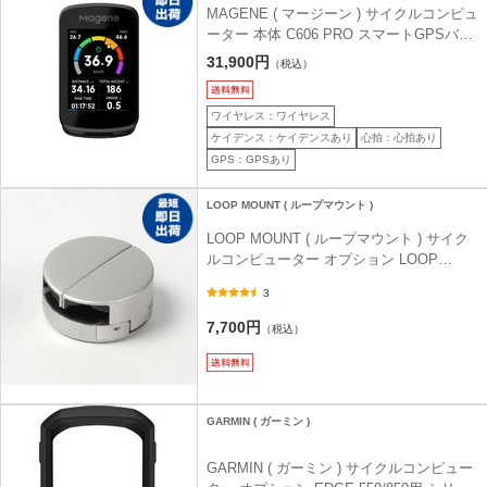
MAGENE ( マージーン ) サイクルコンピュ
ーター 本体 C606 PRO スマートGPSバイ
クコンピュータ ブラック
31,900円
（税込）
ワイヤレス：ワイヤレス
ケイデンス：ケイデンスあり
心拍：心拍あり
GPS：GPSあり
LOOP MOUNT ( ループマウント )
LOOP MOUNT ( ループマウント ) サイク
ルコンピューター オプション LOOP
MICRO MOUNT 自転車用スマートフォン
3
ホルダー ( ループマイクロマウント ) シル
バー
7,700円
（税込）
GARMIN ( ガーミン )
GARMIN ( ガーミン ) サイクルコンピュー