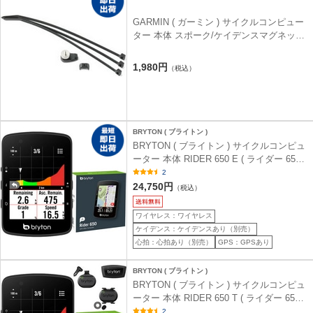
GARMIN ( ガーミン ) サイクルコンピュー
ター 本体 スポーク/ケイデンスマグネット
セット
1,980円
（税込）
BRYTON ( ブライトン )
BRYTON ( ブライトン ) サイクルコンピュ
ーター 本体 RIDER 650 E ( ライダー 650
E ) 本体のみ
2
24,750円
（税込）
ワイヤレス：ワイヤレス
ケイデンス：ケイデンスあり（別売）
心拍：心拍あり（別売）
GPS：GPSあり
BRYTON ( ブライトン )
BRYTON ( ブライトン ) サイクルコンピュ
ーター 本体 RIDER 650 T ( ライダー 650
T ) スピード・ケイデンス・心拍センサー
2