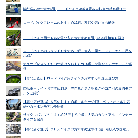
輪行袋のおすすめ6選 | ロードバイクや折り畳み自転車の持ち運びに
ロードバイクフレームのおすすめ12選。種類や選び方も解説
ロードバイク用サドルの選び方とおすすめ10選 | 痛み緩和策も紹介
ロードバイクのスタンドおすすめ19選｜室内、屋外、メンテナンス用を
ご紹介
チューブレスタイヤの仕組み＆おすすめ15選｜交換やメンテナンスも解
説
【専門店直伝】ロードバイク用タイヤのおすすめ15選と選び方
自転車用ライトおすすめ13選｜専門店が選ぶ明るさやコスパの最強モデ
ルをご紹介
【専門店が選ぶ】人気のおすすめボトルケージ6選｜ペットボトル対応
品やカーボンモデルを紹介
サイクルパンツのおすすめ25選｜初心者に人気のカジュアル、インナー
タイプも紹介
【専門店が選ぶ】クロスバイクのおすすめ泥除け6選 | 着脱式や固定式