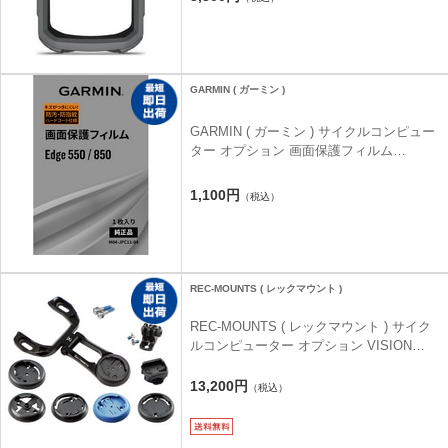
GARMIN ( ガーミン )
GARMIN ( ガーミン ) サイクルコンピュー
ター オプション 画面保護フィルム
EDGE550/850用
1,100円
（税込）
REC-MOUNTS ( レックマウント )
REC-MOUNTS ( レックマウント ) サイク
ルコンピューター オプション VISION
METRON 5/6D ( ビジョン メトロン ) タイ
プα コンボ マウント (10ブランド対応モデ
13,200円
（税込）
ル)