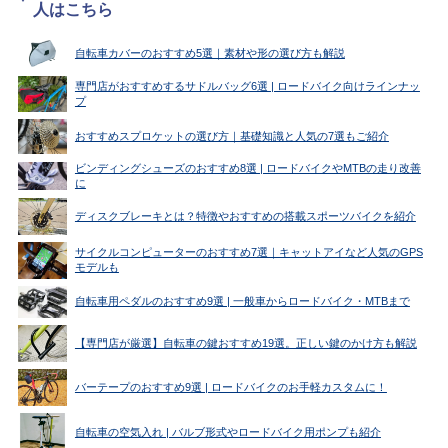
人はこちら
自転車カバーのおすすめ5選｜素材や形の選び方も解説
専門店がおすすめするサドルバッグ6選 | ロードバイク向けラインナッ
プ
おすすめスプロケットの選び方｜基礎知識と人気の7選もご紹介
ビンディングシューズのおすすめ8選 | ロードバイクやMTBの走り改善
に
ディスクブレーキとは？特徴やおすすめの搭載スポーツバイクを紹介
サイクルコンピューターのおすすめ7選｜キャットアイなど人気のGPS
モデルも
自転車用ペダルのおすすめ9選 | 一般車からロードバイク・MTBまで
【専門店が厳選】自転車の鍵おすすめ19選。正しい鍵のかけ方も解説
バーテープのおすすめ9選 | ロードバイクのお手軽カスタムに！
自転車の空気入れ | バルブ形式やロードバイク用ポンプも紹介