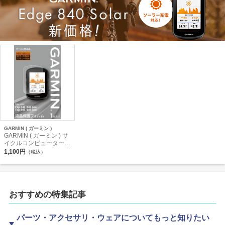
GARMIN ( ガーミン )
GARMIN ( ガーミン ) サ
イクルコンピューター
オプション EDGE ( エッ
1,100円
（税込）
ジ ) 540 / 840 ( ソーラー
モデル対応 ) 液晶保護フ
ィルム
おすすめの特集記事
パーツ・アクセサリ・ウェアについてもっと知りたい