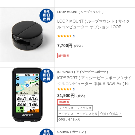
LOOP MOUNT ( ループマウント )
LOOP MOUNT ( ループマウント ) サイク
ルコンピューター オプション LOOP
MICRO MOUNT 自転車用スマートフォン
3
ホルダー ( ループマイクロマウント ) ブラ
ック
7,700円
（税込）
iGPSPORT ( アイジーピースポーツ )
iGPSPORT ( アイジーピースポーツ ) サイ
クルコンピューター 本体 BiNAVI Air ( Biナ
ビ エアー ) ブラック
3
31,900円
（税込）
ワイヤレス：ワイヤレス
ケイデンス：ケイデンスあり
心拍：心拍あり
GPS：GPSあり
GARMIN ( ガーミン )