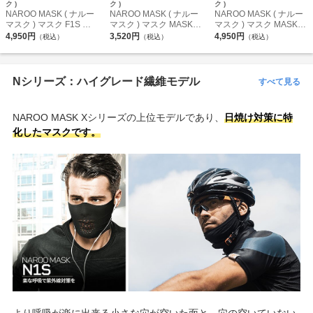
ク )
ク )
ク )
NAROO MASK ( ナルー
NAROO MASK ( ナルー
NAROO MASK ( ナルー
マスク ) マスク F1S ブ
マスク ) マスク MASK (
マスク ) マスク MASK (
ラック F
マスク ) F5S ミント
マスク ) F1S ホワイト F
4,950円
3,520円
4,950円
（税込）
（税込）
（税込）
Nシリーズ：ハイグレード繊維モデル
すべて見る
NAROO MASK Xシリーズの上位モデルであり、
日焼け対策に特
化したマスクです。
より呼吸が楽に出来る小さな穴が空いた面と、穴の空いていない