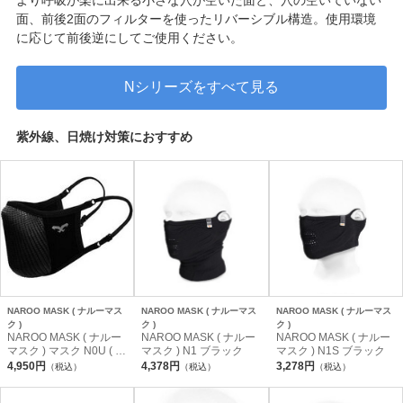
面、前後2面のフィルターを使ったリバーシブル構造。使用環境
に応じて前後逆にしてご使用ください。
Nシリーズをすべて見る
紫外線、日焼け対策におすすめ
NAROO MASK ( ナルーマス
NAROO MASK ( ナルーマス
NAROO MASK ( ナルーマス
ク )
ク )
ク )
NAROO MASK ( ナルー
NAROO MASK ( ナルー
NAROO MASK ( ナルー
マスク ) マスク N0U ( エ
マスク ) N1 ブラック
マスク ) N1S ブラック
ヌ ゼロ ユー ) ブラック
4,950円
4,378円
3,278円
（税込）
（税込）
（税込）
S/M