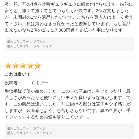
鼻、頬、耳の4点を常時ギュウギュウに締め付けられます。端的に
言うと、痛くて痛くてとてつもなく不快です。2個注文しました
が、未開封の1つを返品したいです。こちらを買う方はよーく考え
て下さい。私は買わなきゃ良かったと後悔しています。もし返品
出来ないなら2個のゴミに7,000円近く支払った事になります。
購入したカラー：
ブラック
購入したサイズ：
フリーサイズ
これは良い！
投稿者：
くまプー
半信半疑で使い始めました。この手の商品は、キツかったり、息
苦しさがあったりと使いにくいモノが多いような気がします。で
も、この商品は違いました。耳に掛ける部分は若干キツイ感じが
しますが、装着感もよく、息苦しさもないです。鼻の金具が上手
くフィットするため眼鏡も曇りにくいです。
購入したカラー：
ブラック
購入したサイズ：
フリーサイズ