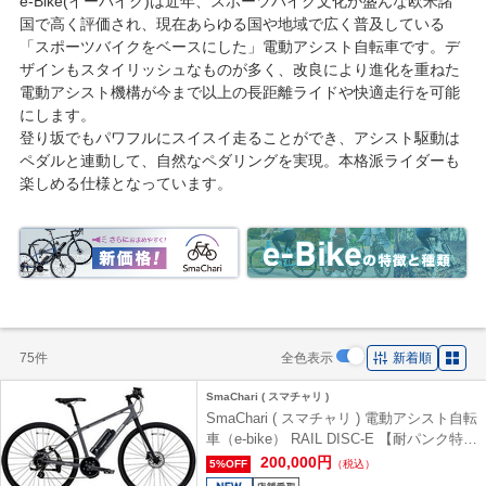
e-Bike(イーバイク)は近年、スポーツバイク文化が盛んな欧米諸
国で高く評価され、現在あらゆる国や地域で広く普及している
「スポーツバイクをベースにした」電動アシスト自転車です。デ
ザインもスタイリッシュなものが多く、改良により進化を重ねた
電動アシスト機構が今まで以上の長距離ライドや快適走行を可能
にします。
登り坂でもパワフルにスイスイ走ることができ、アシスト駆動は
ペダルと連動して、自然なペダリングを実現。本格派ライダーも
楽しめる仕様となっています。
75件
全色表示
新着順
SmaChari ( スマチャリ )
SmaChari ( スマチャリ ) 電動アシスト自転
車（e-bike） RAIL DISC-E 【耐パンク特別
仕様車】 ( レイル ディスク イー ) ソリッ
200,000円
5%OFF
（税込）
ドグレー 440 ( 身長目安165-180cm前後 )