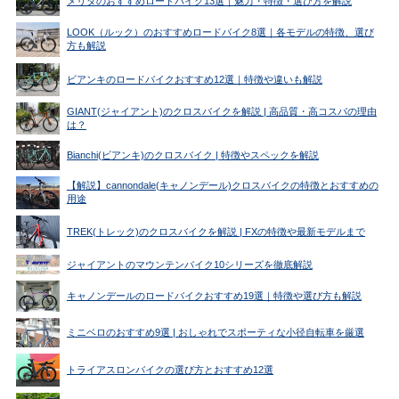
メリダのおすすめロードバイク13選｜魅力・特徴・選び方を解説
LOOK（ルック）のおすすめロードバイク8選｜各モデルの特徴、選び
方も解説
ビアンキのロードバイクおすすめ12選｜特徴や違いも解説
GIANT(ジャイアント)のクロスバイクを解説 | 高品質・高コスパの理由
は？
Bianchi(ビアンキ)のクロスバイク | 特徴やスペックを解説
【解説】cannondale(キャノンデール)クロスバイクの特徴とおすすめの
用途
TREK(トレック)のクロスバイクを解説 | FXの特徴や最新モデルまで
ジャイアントのマウンテンバイク10シリーズを徹底解説
キャノンデールのロードバイクおすすめ19選｜特徴や選び方も解説
ミニベロのおすすめ9選 | おしゃれでスポーティな小径自転車を厳選
トライアスロンバイクの選び方とおすすめ12選