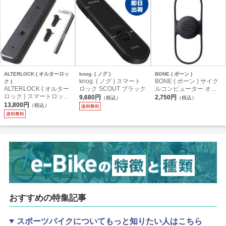
ALTERLOCK ( オルターロッ
knog. ( ノグ )
BONE ( ボーン )
knog. ( ノグ ) スマート
BONE ( ボーン ) サイク
ク )
ALTERLOCK ( オルター
ロック SCOUT ブラック
ルコンピューター オプ
ロック ) スマートロック
ション AIRTAG BIKE ST
9,680円
2,750円
（税込）
（税込）
Gen3 盗難防止ボルトセ
RAP ( エアタグ バイク
13,800円
（税込）
ット付 AL03GB
ストラップ )
おすすめの特集記事
スポーツバイクについてもっと知りたい人はこちら