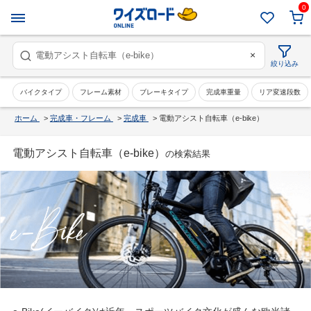
0
×
絞り込み
バイクタイプ
フレーム素材
ブレーキタイプ
完成車重量
リア変速段数
ホーム
>
完成車・フレーム
>
完成車
>
電動アシスト自転車（e-bike）
電動アシスト自転車（e-bike）
の検索結果