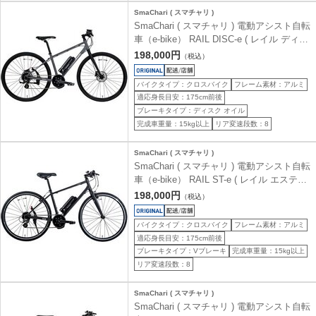
SmaChari ( スマチャリ )
SmaChari ( スマチャリ ) 電動アシスト自転
車（e-bike） RAIL DISC-e ( レイル ディス
ク イー ) ソリッドグレー 440 (身長目安
198,000円
（税込）
165-180cm前後)
バイクタイプ：クロスバイク
フレーム素材：アルミ
適応身長目安：175cm前後
ブレーキタイプ：ディスク オイル
完成車重量：15kg以上
リア変速段数：8
SmaChari ( スマチャリ )
SmaChari ( スマチャリ ) 電動アシスト自転
車（e-bike） RAIL ST-e ( レイル エスティ
ー イー ) マットブラック 440 (身長目安
198,000円
（税込）
165-180cm前後)
バイクタイプ：クロスバイク
フレーム素材：アルミ
適応身長目安：175cm前後
ブレーキタイプ：Vブレーキ
完成車重量：15kg以上
リア変速段数：8
SmaChari ( スマチャリ )
SmaChari ( スマチャリ ) 電動アシスト自転