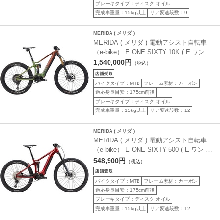
ブレーキタイプ：ディスク オイル
完成車重量：15kg以上
リア変速段数：9
MERIDA ( メリダ )
MERIDA ( メリダ ) 電動アシスト自転車
（e-bike） E ONE SIXTY 10K ( E ワン シ
ックスティ 10K ) メットブラウン/カメレ
1,540,000円
（税込）
オン(フェーディング) | EYG1 42 ( 身長目
安175cm前後 )
バイクタイプ：MTB
フレーム素材：カーボン
適応身長目安：175cm前後
ブレーキタイプ：ディスク オイル
完成車重量：15kg以上
リア変速段数：12
MERIDA ( メリダ )
MERIDA ( メリダ ) 電動アシスト自転車
（e-bike） E ONE SIXTY 500 ( E ワン シ
ックスティ 500 ) ダークストロベリー(ブラ
548,900円
（税込）
ック) | ER50 41.5 ( 身長目安175cm前後 )
バイクタイプ：MTB
フレーム素材：カーボン
適応身長目安：175cm前後
ブレーキタイプ：ディスク オイル
完成車重量：15kg以上
リア変速段数：12