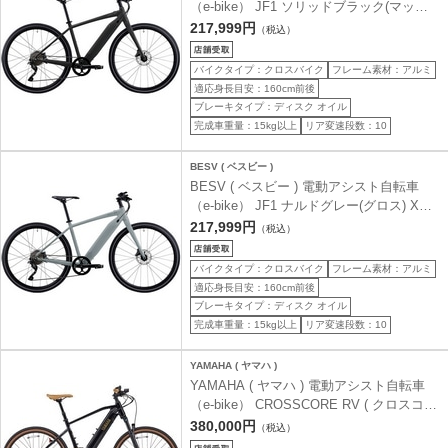
（e-bike） JF1 ソリッドブラック(マット)
XS ( 身長目安160cm前後 )
217,999円
（税込）
バイクタイプ：クロスバイク
フレーム素材：アルミ
適応身長目安：160cm前後
ブレーキタイプ：ディスク オイル
完成車重量：15kg以上
リア変速段数：10
BESV ( ベスビー )
BESV ( ベスビー ) 電動アシスト自転車
（e-bike） JF1 ナルドグレー(グロス) XS (
身長目安160cm前後 )
217,999円
（税込）
バイクタイプ：クロスバイク
フレーム素材：アルミ
適応身長目安：160cm前後
ブレーキタイプ：ディスク オイル
完成車重量：15kg以上
リア変速段数：10
YAMAHA ( ヤマハ )
YAMAHA ( ヤマハ ) 電動アシスト自転車
（e-bike） CROSSCORE RV ( クロスコア
アールブイ ) コスミックブラック M ( 身長
380,000円
（税込）
目安175cm前後 )