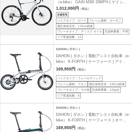
（e-bike） GAIN M30I 20MPH ( ゲイン
M30I 20MPH ) ハロシルバー(マット)/ブル
1,012,000円
（税込）
ーカーボンビュー(グロス) S ( 身長目安
170cm前後 )
バイクタイプ：ロード
フレーム素材：カーボン
適応身長目安：170cm前後
ブレーキタイプ：ディスク オイル
完成車重量：不明
リア変速段数：12
DAHON ( ダホン )
DAHON ( ダホン ) 電動アシスト自転車（e-
bike） K-FORTH ( ケーフォース ) アイス
ブリーズ 16インチ ( 身長目安145-180cm )
169,950円
（税込）
バイクタイプ：フォールディング
フレーム素材：アルミ
適応身長目安：145cm前後
ブレーキタイプ：その他
完成車重量：12kg台
リア変速段数：8
DAHON ( ダホン )
DAHON ( ダホン ) 電動アシスト自転車（e-
bike） K-FORTH ( ケーフォース ) オーシ
ャンブルー 16インチ ( 身長目安145-180cm
169,950円
（税込）
)