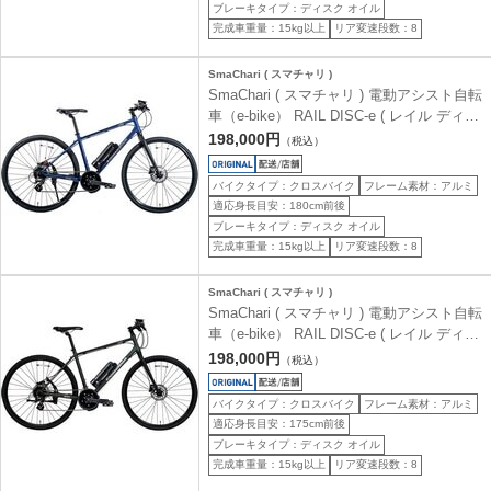
ブレーキタイプ：ディスク オイル
完成車重量：15kg以上
リア変速段数：8
SmaChari ( スマチャリ )
SmaChari ( スマチャリ ) 電動アシスト自転
車（e-bike） RAIL DISC-e ( レイル ディス
ク イー ) マットダークブルー 480 (身長目
198,000円
（税込）
安170-190cm前後)
バイクタイプ：クロスバイク
フレーム素材：アルミ
適応身長目安：180cm前後
ブレーキタイプ：ディスク オイル
完成車重量：15kg以上
リア変速段数：8
SmaChari ( スマチャリ )
SmaChari ( スマチャリ ) 電動アシスト自転
車（e-bike） RAIL DISC-e ( レイル ディス
ク イー ) マットダークグリーン 440 (身長
198,000円
（税込）
目安165-180cm前後)
バイクタイプ：クロスバイク
フレーム素材：アルミ
適応身長目安：175cm前後
ブレーキタイプ：ディスク オイル
完成車重量：15kg以上
リア変速段数：8