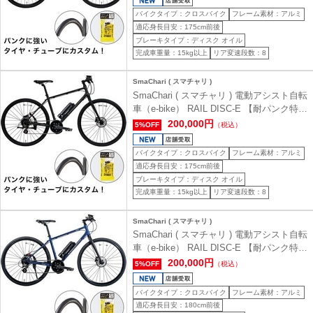
バイクタイプ：クロスバイク
フレーム素材：アルミ
適応身長目安：175cm前後
ブレーキタイプ：ディスク オイル
完成車重量：15kg以上
リア変速段数：8
SmaChari ( スマチャリ )
SmaChari ( スマチャリ ) 電動アシスト自転
車（e-bike） RAIL DISC-E 【耐パンク特別
仕様車】 ( レイル ディスク イー ) マット
200,000円
5%OFF
（税込）
ブラック 440 ( 身長目安165-180cm前後 )
バイクタイプ：クロスバイク
フレーム素材：アルミ
適応身長目安：175cm前後
ブレーキタイプ：ディスク オイル
完成車重量：15kg以上
リア変速段数：8
SmaChari ( スマチャリ )
SmaChari ( スマチャリ ) 電動アシスト自転
車（e-bike） RAIL DISC-E 【耐パンク特別
仕様車】 ( レイル ディスク イー ) マット
200,000円
5%OFF
（税込）
ダークブルー 480 ( 身長目安170-190cm前
後 )
バイクタイプ：クロスバイク
フレーム素材：アルミ
適応身長目安：180cm前後