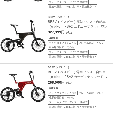
ブレーキタイプ：ディスク 機械式
完成車重量：15kg以上
リア変速段数：7
BESV ( ベスビー )
BESV ( ベスビー ) 電動アシスト自転車
（e-bike） PSF2 エボニーブラック ワンサ
イズ ( 身長目安150cm以上 )
327,999円
（税込）
バイクタイプ：ミニベロ
フレーム素材：アルミ
適応身長目安：その他
ブレーキタイプ：ディスク 機械式
完成車重量：15kg以上
リア変速段数：7
BESV ( ベスビー )
BESV ( ベスビー ) 電動アシスト自転車
（e-bike） PSA2 カーディナルレッド ワン
サイズ ( 身長目安150cm以上 )
268,000円
（税込）
バイクタイプ：ミニベロ
フレーム素材：アルミ
適応身長目安：その他
ブレーキタイプ：ディスク 機械式
完成車重量：15kg以上
リア変速段数：7