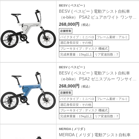
BESV ( ベスビー )
BESV ( ベスビー ) 電動アシスト自転車
（e-bike） PSA2 ピュアホワイト ワンサイ
ズ ( 身長目安150cm以上 )
268,000円
（税込）
バイクタイプ：ミニベロ
フレーム素材：アルミ
適応身長目安：その他
ブレーキタイプ：ディスク 機械式
完成車重量：15kg以上
リア変速段数：7
BESV ( ベスビー )
BESV ( ベスビー ) 電動アシスト自転車
（e-bike） PSA2 ゼニスブルー ワンサイズ
( 身長目安150cm以上 )
268,000円
（税込）
バイクタイプ：ミニベロ
フレーム素材：アルミ
適応身長目安：その他
ブレーキタイプ：ディスク 機械式
完成車重量：15kg以上
リア変速段数：7
MERIDA ( メリダ )
MERIDA ( メリダ ) 電動アシスト自転車