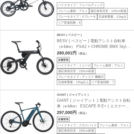
バイクタイプ：フォールディング
フレーム素材：アルミ
適応身長目安：145cm前後
ブレーキタイプ：Vブレーキ
完成車重量：12kg台
リア変速段数：8
BESV ( ベスビー )
BESV ( ベスビー ) 電動アシスト自転車
（e-bike） PSA2 × CHROME BMX Style
Custom ( クローム BMX スタイル カスタ
280,001円
（税込）
ム ) マットブラック × ポートランドシティ
アートワーク ワンサイズ (身長目安150cm
バイクタイプ：ミニベロ
フレーム素材：アルミ
以上)
適応身長目安：150cm前後
ブレーキタイプ：ディスク 機械式
完成車重量：15kg以上
リア変速段数：7
GIANT ( ジャイアント )
GIANT ( ジャイアント ) 電動アシスト自転
車（e-bike） ESCAPE R E+ ( エスケープ
R E+ ) シースパークル 525(M) ( 身長目安
297,000円
（税込）
185cm前後 )
バイクタイプ：クロスバイク
フレーム素材：アルミ
適応身長目安：185cm前後