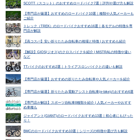
SCOTT（スコット）のおすすめロードバイク7選｜評判や選び方も解説
【専門店が厳選】おすすめのロードバイク10選｜種類や人気メーカーも
ご紹介
トレック（TREK）のロードバイクおすすめ16選｜各モデルの特徴を専
門店が解説
【高コスパ】安い折りたたみ自転車の相場と特徴 | おすすめも紹介
【解説】GIOS(ジオス)のクロスバイクを紹介 | MISTRALの特徴や違い
など
TTバイクのおすすめ2選｜トライアスロンバイクとの違いも解説
【専門店が厳選】おすすめの折りたたみ自転車や人気メーカーを紹介
【専門店が厳選】折りたたみ電動アシスト自転車(e-bike)のおすすめ6選
【専門店が解説】スポーツ自転車8種類を紹介 | 人気メーカーやおすす
め車種も
ジャイアント(GIANT)のロードバイクおすすめ13選｜初心者にもぴった
り！
BMCのロードバイクおすすめ10選｜シリーズの特徴や選び方も解説