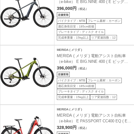
（e-bike） E BIG.NINE 400 ( E ビッグナ
イン 400 ) クールグレー(マットブラック) |
396,000円
（税込）
ES96 43 ( 身長目安185cm前後 )
バイクタイプ：MTB
フレーム素材：カーボン
適応身長目安：185cm前後
ブレーキタイプ：ディスク オイル
完成車重量：15kg以上
リア変速段数：12
MERIDA ( メリダ )
MERIDA ( メリダ ) 電動アシスト自転車
（e-bike） E BIG.NINE 400 ( E ビッグナ
イン 400 ) マットエバーグリーン(グリー
396,000円
（税込）
ン) | EG72 43 ( 身長目安185cm前後 )
バイクタイプ：MTB
フレーム素材：カーボン
適応身長目安：185cm前後
ブレーキタイプ：ディスク オイル
完成車重量：15kg以上
リア変速段数：12
MERIDA ( メリダ )
MERIDA ( メリダ ) 電動アシスト自転車
（e-bike） E PASSPORT CC400 EQ ( E
パスポート CC400 エクイップド ) シルク
328,900円
（税込）
レッド(ブラック) | ER54 43 ( 身長目安