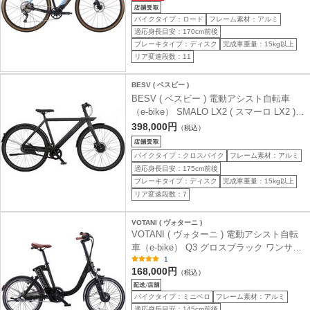
バイクタイプ：ロード
フレーム素材：アルミ
適応身長目安：170cm前後
ブレーキタイプ：ディスク
完成車重量：15kg以上
リア変速段数：11
BESV ( ベスビー )
BESV ( ベスビー ) 電動アシスト自転車
（e-bike） SMALO LX2 ( スマーロ LX2 )
ミッドナイトブラック (適応身長目安175-
398,000円
（税込）
195cm前後)
バイクタイプ：クロスバイク
フレーム素材：アルミ
適応身長目安：175cm前後
ブレーキタイプ：ディスク
完成車重量：15kg以上
リア変速段数：7
VOTANI ( ヴォターニ )
VOTANI ( ヴォターニ ) 電動アシスト自転
車（e-bike） Q3 グロスブラック ワンサイ
ズ ( 適正身長144cm- )
1
168,000円
（税込）
バイクタイプ：ミニベロ
フレーム素材：アルミ
適応身長目安：145cm前後