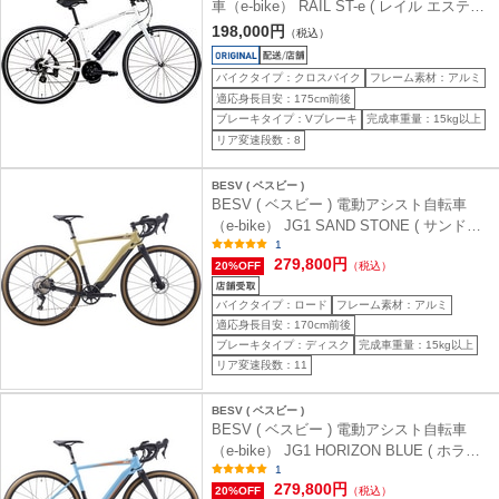
車（e-bike） RAIL ST-e ( レイル エスティ
ー イー ) ソリッドホワイト 440 (身長目安
198,000円
（税込）
165-180cm前後)
バイクタイプ：クロスバイク
フレーム素材：アルミ
適応身長目安：175cm前後
ブレーキタイプ：Vブレーキ
完成車重量：15kg以上
リア変速段数：8
BESV ( ベスビー )
BESV ( ベスビー ) 電動アシスト自転車
（e-bike） JG1 SAND STONE ( サンドス
トーン ) M/520 ( 適正身長170cm～ )
1
279,800円
20%OFF
（税込）
バイクタイプ：ロード
フレーム素材：アルミ
適応身長目安：170cm前後
ブレーキタイプ：ディスク
完成車重量：15kg以上
リア変速段数：11
BESV ( ベスビー )
BESV ( ベスビー ) 電動アシスト自転車
（e-bike） JG1 HORIZON BLUE ( ホライ
ズン ブルー ) M/520 ( 適正身長170cm～ )
1
279,800円
20%OFF
（税込）