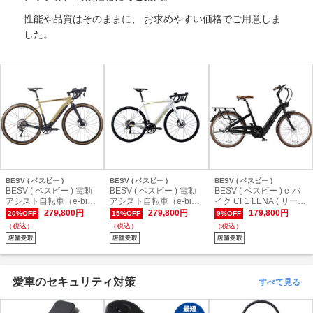
性能や品質はそのままに、 お求めやすい価格でご用意しま
した。
BESV ( ベスビー )
BESV ( ベスビー )
BESV ( ベスビー )
BESV ( ベスビー ) 電動
BESV ( ベスビー ) 電動
BESV ( ベスビー ) e-バ
アシスト自転車（e-bik
アシスト自転車（e-bik
イク CF1 LENA ( リーナ
e） JG1 SAND STONE (
e） JR1 グロスホワイト
) マットブラック ワンサ
279,800円
279,800円
179,800円
20%OFF
15%OFF
9%OFF
サンドストーン ) M/520
M-530 (適応身長目安17
イズ ( 適正身長145cm～
（税込）
（税込）
（税込）
( 適正身長170cm～ )
0cm前後)
)
愛車のセキュリティ対策
すべて見る