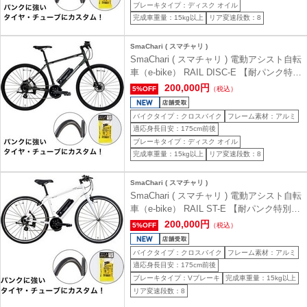
ブレーキタイプ：ディスク オイル
完成車重量：15kg以上
リア変速段数：8
SmaChari ( スマチャリ )
SmaChari ( スマチャリ ) 電動アシスト自転
車（e-bike） RAIL DISC-E 【耐パンク特別
仕様車】 ( レイル ディスク イー ) マット
200,000円
5%OFF
（税込）
ダークグリーン 440 ( 身長目安165-180cm
前後 )
バイクタイプ：クロスバイク
フレーム素材：アルミ
適応身長目安：175cm前後
ブレーキタイプ：ディスク オイル
完成車重量：15kg以上
リア変速段数：8
SmaChari ( スマチャリ )
SmaChari ( スマチャリ ) 電動アシスト自転
車（e-bike） RAIL ST-E 【耐パンク特別仕
様車】 ( レイル エスティー イー ) ソリッ
200,000円
5%OFF
（税込）
ドホワイト 440 ( 身長目安165-180cm前後
)
バイクタイプ：クロスバイク
フレーム素材：アルミ
適応身長目安：175cm前後
ブレーキタイプ：Vブレーキ
完成車重量：15kg以上
リア変速段数：8