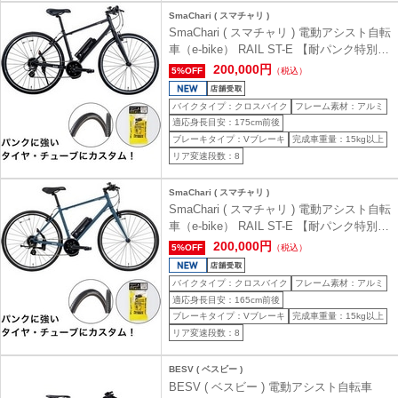
SmaChari ( スマチャリ )
SmaChari ( スマチャリ ) 電動アシスト自転
車（e-bike） RAIL ST-E 【耐パンク特別仕
様車】 ( レイル エスティー イー ) マット
200,000円
5%OFF
（税込）
ブラック 440 ( 身長目安165-180cm前後 )
バイクタイプ：クロスバイク
フレーム素材：アルミ
適応身長目安：175cm前後
ブレーキタイプ：Vブレーキ
完成車重量：15kg以上
リア変速段数：8
SmaChari ( スマチャリ )
SmaChari ( スマチャリ ) 電動アシスト自転
車（e-bike） RAIL ST-E 【耐パンク特別仕
様車】 ( レイル エスティー イー ) マット
200,000円
5%OFF
（税込）
スレートブルー 400 ( 身長目安155-170cm
前後 )
バイクタイプ：クロスバイク
フレーム素材：アルミ
適応身長目安：165cm前後
ブレーキタイプ：Vブレーキ
完成車重量：15kg以上
リア変速段数：8
BESV ( ベスビー )
BESV ( ベスビー ) 電動アシスト自転車