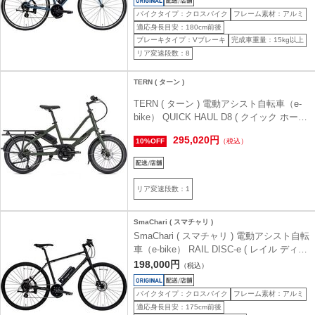
バイクタイプ：クロスバイク
フレーム素材：アルミ
適応身長目安：180cm前後
ブレーキタイプ：Vブレーキ
完成車重量：15kg以上
リア変速段数：8
TERN ( ターン )
TERN ( ターン ) 電動アシスト自転車（e-
bike） QUICK HAUL D8 ( クイック ホール
D8 ) マットオリーブ 身長目安175cm前後
295,020円
10%OFF
（税込）
リア変速段数：1
SmaChari ( スマチャリ )
SmaChari ( スマチャリ ) 電動アシスト自転
車（e-bike） RAIL DISC-e ( レイル ディス
ク イー ) マットブラック 440 (身長目安
198,000円
（税込）
165-180cm前後)
バイクタイプ：クロスバイク
フレーム素材：アルミ
適応身長目安：175cm前後