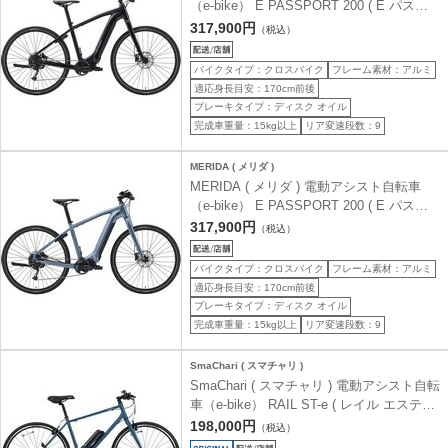
（e-bike） E PASSPORT 200 ( E パスポ
ート 200 ) グロッシーブラック(ダークシル
317,900円
（税込）
バー) | EK80 43 ( 身長目安170cm前後 )
バイクタイプ：クロスバイク
フレーム素材：アルミ
適応身長目安：170cm前後
ブレーキタイプ：ディスク オイル
完成車重量：15kg以上
リア変速段数：9
MERIDA ( メリダ )
MERIDA ( メリダ ) 電動アシスト自転車
（e-bike） E PASSPORT 200 ( E パスポ
ート 200 ) シルクスチールブルー(ガンメタ
317,900円
（税込）
ルグレー) | FB05 43 ( 身長目安170cm前後
)
バイクタイプ：クロスバイク
フレーム素材：アルミ
適応身長目安：170cm前後
ブレーキタイプ：ディスク オイル
完成車重量：15kg以上
リア変速段数：9
SmaChari ( スマチャリ )
SmaChari ( スマチャリ ) 電動アシスト自転
車（e-bike） RAIL ST-e ( レイル エスティ
ー イー ) マットスレートブルー 480 (身長
198,000円
（税込）
目安170-190cm前後)