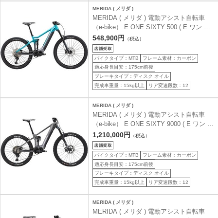
MERIDA ( メリダ )
MERIDA ( メリダ ) 電動アシスト自転車
（e-bike） E ONE SIXTY 500 ( E ワン シ
ックスティ 500 ) メタリックティール/ダー
548,900円
（税込）
クシルバー | EBS3 41.5 ( 身長目安175cm
前後 )
バイクタイプ：MTB
フレーム素材：カーボン
適応身長目安：175cm前後
ブレーキタイプ：ディスク オイル
完成車重量：15kg以上
リア変速段数：12
MERIDA ( メリダ )
MERIDA ( メリダ ) 電動アシスト自転車
（e-bike） E ONE SIXTY 9000 ( E ワン シ
ックスティ 9000 ) ガンメタルグレー(TI-フ
1,210,000円
（税込）
ラッシュ) | ES95 42 ( 身長目安175cm前後
)
バイクタイプ：MTB
フレーム素材：カーボン
適応身長目安：175cm前後
ブレーキタイプ：ディスク オイル
完成車重量：15kg以上
リア変速段数：12
MERIDA ( メリダ )
MERIDA ( メリダ ) 電動アシスト自転車