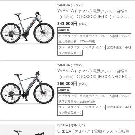
YAMAHA ( ヤマハ )
YAMAHA ( ヤマハ ) 電動アシスト自転車
（e-bike） CROSSCORE RC ( クロスコア
アールシー ) スペースグラファイト S ( 身
341,000円
（税込）
長目安155cm前後 )
バイクタイプ：クロスバイク
フレーム素材：アルミ
適応身長目安：155cm前後
ブレーキタイプ：ディスク オイル
完成車重量：不明
リア変速段数：9
YAMAHA ( ヤマハ )
YAMAHA ( ヤマハ ) 電動アシスト自転車
（e-bike） CROSSCORE CONNECTED (
クロスコア コネクテッド ) スペースグラフ
366,300円
（税込）
ァイト L ( 身長目安185cm前後 )
バイクタイプ：クロスバイク
フレーム素材：アルミ
適応身長目安：185cm前後
ブレーキタイプ：ディスク オイル
完成車重量：不明
リア変速段数：9
ORBEA ( オルベア )
ORBEA ( オルベア ) 電動アシスト自転車