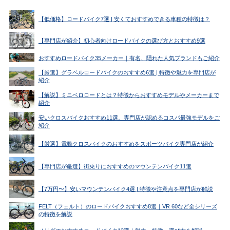
【低価格】ロードバイク7選 | 安くておすすめできる車種の特徴は？
【専門店が紹介】初心者向けロードバイクの選び方とおすすめ9選
おすすめロードバイク35メーカー｜有名、隠れた人気ブランドもご紹介
【厳選】グラベルロードバイクのおすすめ6選 | 特徴や魅力を専門店が
紹介
【解説】ミニベロロードとは？特徴からおすすめモデルやメーカーまで
紹介
安いクロスバイクおすすめ11選。専門店が認めるコスパ最強モデルをご
紹介
【厳選】電動クロスバイクのおすすめをスポーツバイク専門店が紹介
【専門店が厳選】街乗りにおすすめのマウンテンバイク11選
【7万円〜】安いマウンテンバイク4選 | 特徴や注意点を専門店が解説
FELT（フェルト）のロードバイクおすすめ8選｜VR 60など全シリーズ
の特徴を解説