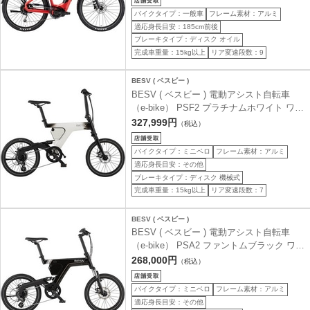
185cm前後 )
バイクタイプ：一般車
フレーム素材：アルミ
適応身長目安：185cm前後
ブレーキタイプ：ディスク オイル
完成車重量：15kg以上
リア変速段数：9
BESV ( ベスビー )
BESV ( ベスビー ) 電動アシスト自転車
（e-bike） PSF2 プラチナムホワイト ワン
サイズ ( 身長目安150cm以上 )
327,999円
（税込）
バイクタイプ：ミニベロ
フレーム素材：アルミ
適応身長目安：その他
ブレーキタイプ：ディスク 機械式
完成車重量：15kg以上
リア変速段数：7
BESV ( ベスビー )
BESV ( ベスビー ) 電動アシスト自転車
（e-bike） PSA2 ファントムブラック ワン
サイズ ( 身長目安150cm以上 )
268,000円
（税込）
バイクタイプ：ミニベロ
フレーム素材：アルミ
適応身長目安：その他