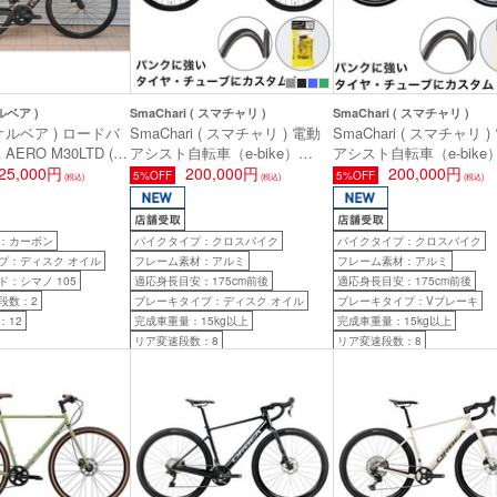
ルベア )
SmaChari ( スマチャリ )
SmaChari ( スマチャリ )
 オルベア ) ロードバ
SmaChari ( スマチャリ ) 電動
SmaChari ( スマチャリ )
AERO M30LTD (
アシスト自転車（e-bike）
アシスト自転車（e-bike
ロ M30リミテッド
25,000円
RAIL DISC-E 【耐パンク特別
200,000円
RAIL ST-E 【耐パンク
200,000円
5%OFF
5%OFF
(税込)
(税込)
(税込)
様モデル カーボンロウ
仕様車】 ( レイル ディスク イ
車】 ( レイル エスティー
9 ( 身長目安165cm前
ー ) マットブラック 440 ( 身長
) マットブラック 440 ( 
目安165-180cm前後 )
安165-180cm前後 )
：カーボン
バイクタイプ：クロスバイク
バイクタイプ：クロスバイク
プ：ディスク オイル
フレーム素材：アルミ
フレーム素材：アルミ
：シマノ 105
適応身長目安：175cm前後
適応身長目安：175cm前後
段数：2
ブレーキタイプ：ディスク オイル
ブレーキタイプ：Vブレーキ
：12
完成車重量：15kg以上
完成車重量：15kg以上
リア変速段数：8
リア変速段数：8