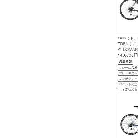
TREK ( トレ
TREK ( 
ク DOMANE
ーネ AL 2 
149,000円
クスター ブ
安175cm前
フレーム素材
ブレーキタイ
コンポグレード
フロント変速
リア変速段数