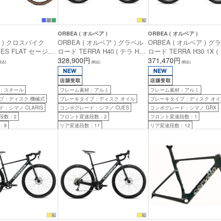
ORBEA ( オルベア )
ORBEA ( オルベア )
フジ ) クロスバイク
ORBEA ( オルベア ) グラベル
ORBEA ( オルベア ) グ
VES FLAT セージグ
ロード TERRA H40 ( テラ H40
ロード TERRA H30 1X (
( 身長目安165cm前
) ダイヤモンドブラック / ダイ
328,900円
H30 1X ) アイボリーホワ
371,470円
税込)
(税込)
(税込)
ヤモンドカーボンビュー( グロ
メタリックオリーブグリ
ス ) XS (身長目安160cm前後)
(グロス) L (身長目安185
後)
：スチール
フレーム素材：アルミ
フレーム素材：アルミ
プ：ディスク 機械式
ブレーキタイプ：ディスク オイル
ブレーキタイプ：ディスク オイ
：シマノ CLARIS
コンポグレード：シマノ CUES
コンポグレード：シマノ GRX
段数：2
フロント変速段数：2
フロント変速段数：1
：8
リア変速段数：11
リア変速段数：12