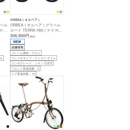
ORBEA ( オルベア )
ラベル
ORBEA ( オルベア ) グラベル
 テラ
ロード TERRA H50 ( テラ H50
イト /
) ダイヤモンドブラック / ダイ
306,900円
(税込)
ーン
ヤモンドカーボンビュー( グロ
cm前
ス ) XS (身長目安160cm前後)
フレーム素材：アルミ
ル
ブレーキタイプ：ディスク オイル
コンポグレード：シマノ CUES
フロント変速段数：2
リア変速段数：10