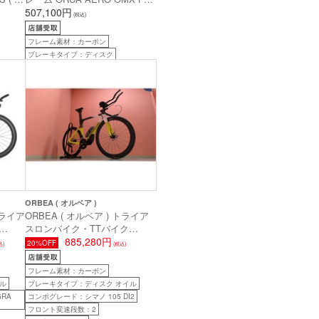
セット
( オルカ エアロ OMX ) ホワイ
507,100円
(税込)
.5 (
トレインボー / サンセット ( グ
ロス ) 47 ( 身長目安160cm前後
フレーム素材：カーボン
)
ブレーキタイプ：ディスク
ORBEA ( オルベア )
トライア
ORBEA ( オルベア ) トライア
スロンバイク・TTバイク
EE (
ORDU M30I LTD ( オルドゥ
885,280円
20%OFF
込)
(税込)
ー )
M30i LTD ) MYO オーダーカラ
( 身
ー S-M (身長目安175cm前後)
フレーム素材：カーボン
ル
ブレーキタイプ：ディスク オイル
RA
コンポグレード：シマノ 105 DI2
フロント変速段数：2