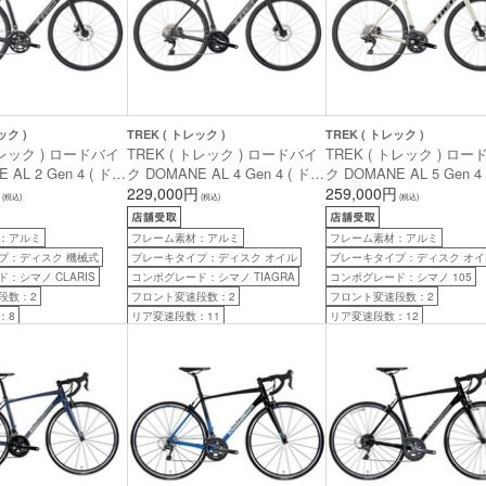
ック )
TREK ( トレック )
TREK ( トレック )
トレック ) ロードバイ
TREK ( トレック ) ロードバイ
TREK ( トレック ) ロ
 AL 2 Gen 4 ( ドマ
ク DOMANE AL 4 Gen 4 ( ドマ
ク DOMANE AL 5 Gen 4
Gen 4 ) マット ダー
ーネ AL 4 Gen 4 ) マット ダー
229,000円
ーネ AL 5 Gen 4 ) グロ
259,000円
(税込)
(税込)
(税込)
ラック 54 ( 身長目
クスター ブラック 54 ( 身長目
パーノヴァ 49 ( 身長目安
後 )
安175cm前後 )
160cm前後 )
：アルミ
フレーム素材：アルミ
フレーム素材：アルミ
プ：ディスク 機械式
ブレーキタイプ：ディスク オイル
ブレーキタイプ：ディスク オイ
：シマノ CLARIS
コンポグレード：シマノ TIAGRA
コンポグレード：シマノ 105
段数：2
フロント変速段数：2
フロント変速段数：2
：8
リア変速段数：11
リア変速段数：12