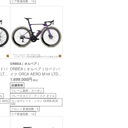
リア変速段数：12
ORBEA ( オルベア )
ードバ
ORBEA ( オルベア ) ロードバ
LTD (
イク ORCA AERO M10I LTD
) ホ
PWR ( オルカ エアロ M10I
1,699,000円
(税込)
セット
LTD PWR ) ロイヤルプラム (
60cm
マット ) / ファンタジーパープ
フレーム素材：カーボン
ルカーボンビュー ( グロス ) 47
ル
ブレーキタイプ：ディスク オイル
( 身長目安160cm前後 )
 AXS
コンポグレード：シマノ DURA-ACE
DI2
フロント変速段数：2
リア変速段数：12