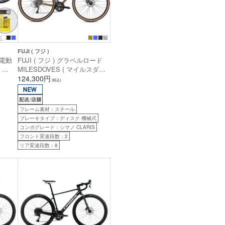
FUJI ( フジ )
 電動
FUJI ( フジ ) グラベルロード
）
MILESDOVES ( マイルスダヴ
特別仕様
ス ) ブロンズ 49 ( 身長目安
124,300円
(税込)
 イー
165cm前後 )
身長目
フレーム素材：スチール
ブレーキタイプ：ディスク 機械式
コンポグレード：シマノ CLARIS
フロント変速段数：2
リア変速段数：8