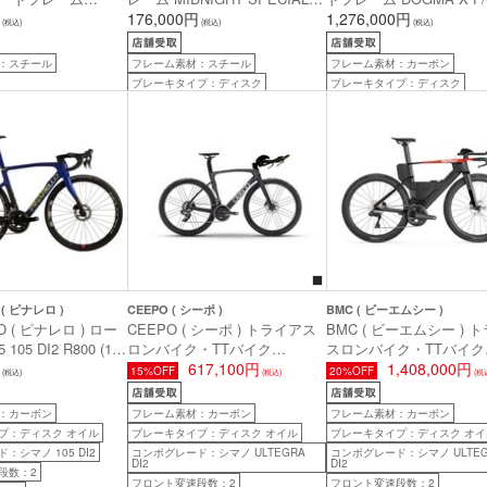
LLER F/S 【池袋チ
F/S 【池袋チャーリー限定】 (
176,000円
グマ エックス フレーム
1,276,000円
(税込)
(税込)
(税込)
定】 ( スチームロー
ミッドナイト スペシャル フレ
) J123 アクア ヴェール 51
ムセット ) アンク
ームセット ) ステンレスティー
身長目安175cm前後 )
：スチール
フレーム素材：スチール
フレーム素材：カーボン
ダー 49 ( 身長目
ル 46 ( 身長目安160cm前後 )
ブレーキタイプ：ディスク
ブレーキタイプ：ディスク
後 )
 ( ピナレロ )
CEEPO ( シーポ )
BMC ( ビーエムシー )
LO ( ピナレロ ) ロー
CEEPO ( シーポ ) トライアス
BMC ( ビーエムシー ) 
05 DI2 R800 (105
ロンバイク・TTバイク
スロンバイク・TTバイク
2 12s/ FULCRUM
MAMBA-R ULTEGRA Di2 TT
617,100円
SPEEDMACHINE 01 THR
1,408,000円
15%OFF
20%OFF
(税込)
(税込)
(税
010 ミッドナイト ブル
RS-171 ( マンバ-R アルテグラ
スピードマシーン 01 スリ
ド 【日本限定カラ
Di2 TT RS-171 ) ブラック/シル
カーボン/ネオンレッド S 
：カーボン
フレーム素材：カーボン
フレーム素材：カーボン
身長目安155cm前後)
バー XS ( 身長目安160cm前後
長目安170cm前後 )
プ：ディスク オイル
ブレーキタイプ：ディスク オイル
ブレーキタイプ：ディスク オイ
)
：シマノ 105 DI2
コンポグレード：シマノ ULTEGRA
コンポグレード：シマノ ULTEG
DI2
DI2
段数：2
フロント変速段数：2
フロント変速段数：2