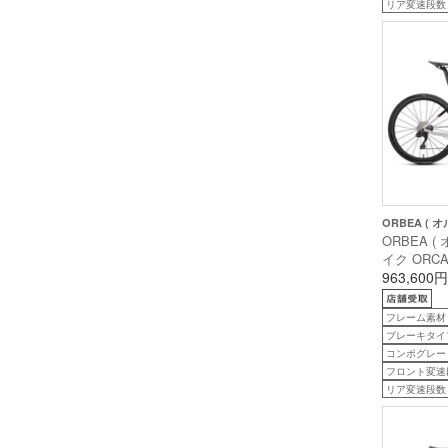
リア変速段数
ORBEA ( オ
ORBEA (
イク ORCA 
オルカ エアロ
963,600円
イトレインボ
グロス ) 4
フレーム素材
後 )
ブレーキタイ
コンポグレード
フロント変速
リア変速段数