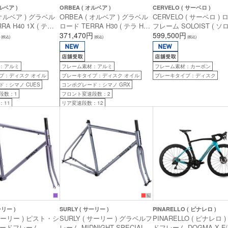
ルベア )
ORBEA ( オルベア )
CERVELO ( サーベロ )
 オルベア ) グラベル
ORBEA ( オルベア ) グラベル
CERVELO ( サーベロ )
A H40 1X ( テラ
ロード TERRA H30 ( テラ H30
フレーム SOLOIST ( 
 ) ダイヤモンドブラッ
) ダイヤモンドブラック / ダイ
371,470円
ト ) ブラック マジック 54
599,500円
(税込)
(税込)
(税込)
イヤモンドカーボンビュ
ヤモンドカーボンビュー( グロ
長目安175cm前後)
) XS (身長目安
ス ) XS (身長目安160cm前後)
)
：アルミ
フレーム素材：アルミ
フレーム素材：カーボン
プ：ディスク オイル
ブレーキタイプ：ディスク オイル
ブレーキタイプ：ディスク
：シマノ CUES
コンポグレード：シマノ GRX
段数：1
フロント変速段数：2
：11
リア変速段数：12
ーリー )
SURLY ( サーリー )
PINARELLO ( ピナレロ )
 サーリー ) ピスト・シ
SURLY ( サーリー ) グラベルフ
PINARELLO ( ピナレロ 
ードフレーム
レーム MIDNIGHT SPECIAL
ドフレーム DOGMA X F/S