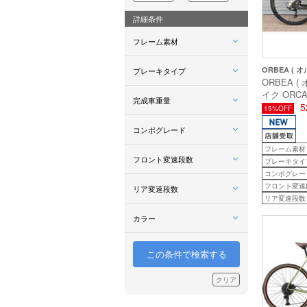
詳細条件
フレーム素材
ORBEA ( オ
ブレーキタイプ
ORBEA (
イク ORCA 
完成車重量
オルカ エア
5
15%OFF
) プロ仕
コンポグレード
(マット) 4
後 )
フレーム素材
フロント変速段数
ブレーキタイ
コンポグレード
フロント変速
リア変速段数
リア変速段数
カラー
この条件で検索する
クリア