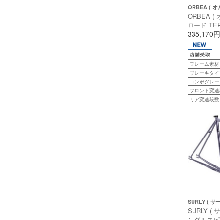
ORBEA ( オ
ORBEA (
ロード TERR
H40 1X
335,170円
ク / ダ
ー( グロス 
160cm前後
フレーム素材
ブレーキタイ
コンポグレード
フロント変速
リア変速段数
SURLY ( サ
SURLY (
ングルスピ