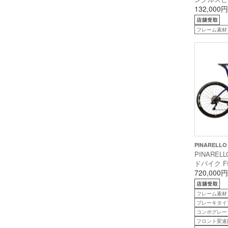
STEAMRO
132,000円
ャーリー限
ラー フレー
フレーム素材
シャスラベン
安165cm前
PINARELLO
PINAREL
ドバイク F5 1
R7170系 Di
720,000円
R800) J
ー ゴール
フレーム素材
ー】 43 (
ブレーキタイ
コンポグレード
フロント変速