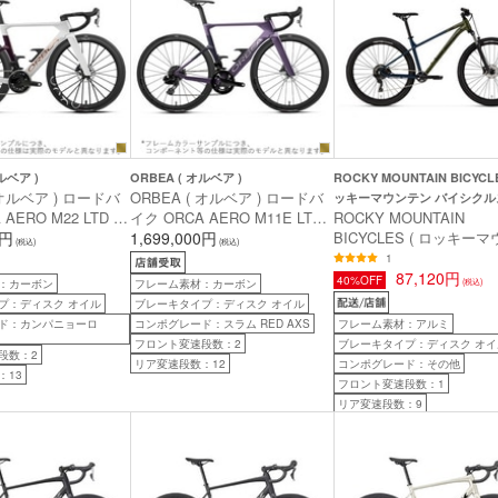
ルベア )
ORBEA ( オルベア )
ROCKY MOUNTAIN BICYCLE
 オルベア ) ロードバ
ORBEA ( オルベア ) ロードバ
ッキーマウンテン バイシクルズ
AERO M22 LTD (
イク ORCA AERO M11E LTD
ROCKY MOUNTAIN
 M22 LTD ) ホワ
0円
PWR ( オルカ エアロ M11E
1,699,000円
BICYCLES ( ロッキー
(税込)
(税込)
ー / サンセット (
LTD PWR ) ロイヤルプラム (
ン バイシクルズ ) マウ
1
7 ( 身長目安190cm前
マット ) / ファンタジーパープ
バイク FUSION 10 ( フ
87,120円
40%OFF
：カーボン
フレーム素材：カーボン
(税込)
ルカーボンビュー ( グロス ) 47
ョン 10 ) ブルー/グリーン 
プ：ディスク オイル
ブレーキタイプ：ディスク オイル
( 身長目安160cm前後 )
身長目安175cm前後 )
ド：カンパニョーロ
コンポグレード：スラム RED AXS
フレーム素材：アルミ
フロント変速段数：2
ブレーキタイプ：ディスク オイ
段数：2
リア変速段数：12
コンポグレード：その他
：13
フロント変速段数：1
リア変速段数：9