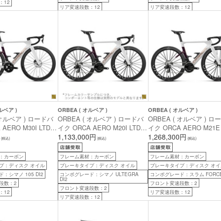
：12
リア変速段数：12
リア変速段数：12
ルベア )
ORBEA ( オルベア )
ORBEA ( オルベア )
 オルベア ) ロードバ
ORBEA ( オルベア ) ロードバ
ORBEA ( オルベア ) ロ
AERO M30I LTD (
イク ORCA AERO M20I LTD (
イク ORCA AERO M21E 
 M30I LTD ) ホワ
オルカ エアロ M20I LTD ) ホワ
1,133,000円
オルカ エアロ M21E LTD 
1,268,300円
(税込)
(税込)
(税込)
ー / サンセット (
イトレインボー / サンセット (
ワイトレインボー / サン
7 ( 身長目安160cm前
グロス ) 47 ( 身長目安160cm前
( グロス ) 47 ( 身長目安1
：カーボン
フレーム素材：カーボン
フレーム素材：カーボン
後 )
前後 )
プ：ディスク オイル
ブレーキタイプ：ディスク オイル
ブレーキタイプ：ディスク オイ
：シマノ 105 DI2
コンポグレード：シマノ ULTEGRA
コンポグレード：スラム FORCE
DI2
段数：2
フロント変速段数：2
フロント変速段数：2
：12
リア変速段数：12
リア変速段数：12