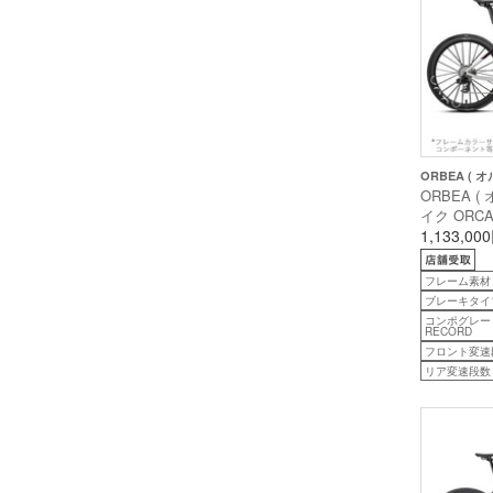
ORBEA ( オ
ORBEA (
イク ORCA 
オルカ エアロ
1,133,00
イトレインボ
グロス ) 5
フレーム素材
後 )
ブレーキタイ
コンポグレー
RECORD
フロント変速
リア変速段数