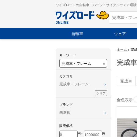
ワイズロードの自転車・パーツ・サイクルウェア通販
自転車
ウェア
ホーム
>
完
キーワード
完成
×
カテゴリ
完成車
完成車・フレーム
クリア
全色表示
ブランド
未選択
販売価格
円～
円