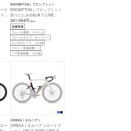
BROMPTON ( ブロンプトン )
 ロード
BROMPTON ( ブロンプトン )
ソロイス
折りたたみ自転車 C LINE
 (身
CLASSIC EDITION ( Cライン
361,064円
(税込)
クラシック エディション ) ウ
ォールナットブラウン ( 身長目
フレーム素材：スチール
安145-185cm前後 )
ブレーキタイプ：キャリパー
コンポグレード：その他
フロント変速段数：1
リア変速段数：その他
ORBEA ( オルベア )
) ロー
ORBEA ( オルベア ) ロードフ
 ( ド
レーム ORCA AERO OMX F/S