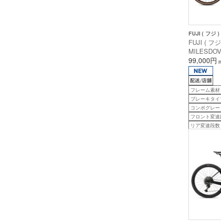
FUJI ( フジ )
FUJI ( 
MILESDO
リーン 49 
99,000円
(
後 )
フレーム素材
ブレーキタイ
コンポグレード
フロント変速
リア変速段数