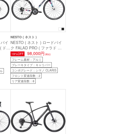
NESTO ( ネスト )
ードバイ
NESTO ( ネスト ) ロードバイ
 ( ドマ
ク FALAD PRO ( ファラド プ
ス スー
ロ ) ミッドナイトブルー/アッ
98,000円
19%OFF
(税込)
シュホワイト 430 ( 身長目安
フレーム素材：アルミ
165cm前後 )
ブレーキタイプ：キャリパー
コンポグレード：シマノ CLARIS
ル
フロント変速段数：2
リア変速段数：8