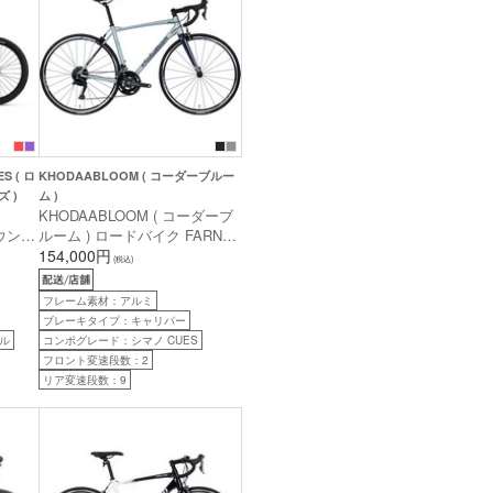
S ( ロ
KHODAABLOOM ( コーダーブルー
 )
ム )
KHODAABLOOM ( コーダーブ
マウンテ
ルーム ) ロードバイク FARNA
ンテン
SL2 ( ファーナ SL2 ) オーロラ
154,000円
(税込)
ュージ
グレー 500 ( 身長目安180cm前
M (
後 )
フレーム素材：アルミ
ブレーキタイプ：キャリパー
ル
コンポグレード：シマノ CUES
フロント変速段数：2
リア変速段数：9