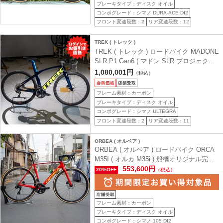
ブレーキタイプ：ディスク オイル
コンポグレード：シマノ DURA-ACE DI2
フロント変速段数：2
リア変速段数：12
TREK ( トレック )
TREK ( トレック ) ロードバイク MADONE
SLR P1 Gen6 ( マドン SLR プロジェクト
ワン 第６世代 ) Ultegra R8020 2x11s オリ
1,080,001円
（税込）
ジナル完成車 ブルー/イエロー 50 (身長目
安165cm前後)
フレーム素材：カーボン
ブレーキタイプ：ディスク オイル
コンポグレード：シマノ ULTEGRA
フロント変速段数：2
リア変速段数：11
ORBEA ( オルベア )
ORBEA ( オルベア ) ロードバイク ORCA
M35I ( オルカ M35i ) 船橋オリジナル完成
車 Myo オーダーカラー レッド 51 (身長目
553,600円
20%OFF
（税込）
安170cm前後)
フレーム素材：カーボン
ブレーキタイプ：ディスク オイル
コンポグレード：シマノ 105 DI2