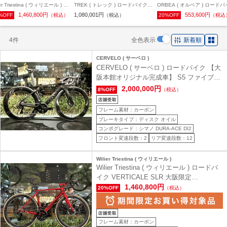
ier Triestina ( ウィリエール ) ロ
TREK ( トレック ) ロードバイク
ORBEA ( オルベア ) ロード
バイク VERTICALE SLR 大阪
MADONE SLR P1 Gen6 ( マドン
ORCA M35I ( オルカ M35i ) 
1,460,800円
1,080,001円
553,600円
%OFF
（税込）
（税込）
20%OFF
（税込
SHIMANO DURA-ACE DISC
SLR プロジェクトワン 第６世代 )
オリジナル完成車 Myo オー
 / MICHE KLEOS RD 50 仕様 (
Ultegra R8020 2x11s オリジナル
ラー レッド 51 (身長目安170
ルティカーレ エスエルアール
完成車 ブルー/イエロー 50 (身長
後)
4件
全色表示
新着順
ヴェルベットレッド M ( 身長目安
目安165cm前後)
cm前後 )
CERVELO ( サーベロ )
CERVELO ( サーベロ ) ロードバイク 【大
阪本館オリジナル完成車】 S5 ファイブブ
ラック 48 ( 身長目安165cm前後 )
2,000,000円
8%OFF
（税込）
フレーム素材：カーボン
ブレーキタイプ：ディスク オイル
コンポグレード：シマノ DURA-ACE DI2
フロント変速段数：2
リア変速段数：12
Wilier Triestina ( ウィリエール )
Wilier Triestina ( ウィリエール ) ロードバ
イク VERTICALE SLR 大阪限定
SHIMANO DURA-ACE DISC Di2 / MICHE
1,460,800円
20%OFF
（税込）
KLEOS RD 50 仕様 ( ヴェルティカーレ エ
スエルアール ) ヴェルベットレッド M ( 身
長目安175cm前後 )
フレーム素材：カーボン