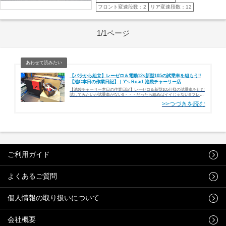
フロント変速段数：2
リア変速段数：12
1/1ページ
【バラから組立】レーゼロ＆電動12s新型105の試乗車を組もう‼
【池C本日の作業日記】 | Y's Road 池袋チャーリー店
【池袋チャーリー本日の作業日記】レーゼロ＆新型105仕様の試乗車を組む
試してみたいが試乗車がない⁉・・・だったら組めばイイじゃない!! フレー
ムはY’sRoad別注カラー『DEROSA838』今回、試乗車の核となるフレーム
に選…
ご利用ガイド
よくあるご質問
個人情報の取り扱いについて
会社概要