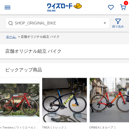
0
×
絞り込み
ホーム
>
店舗オリジナル組立 バイク
店舗オリジナル組立 バイク
ピックアップ商品
ier Triestina ( ウィリエール )
TREK ( トレック )
ORBEA ( オルベア )