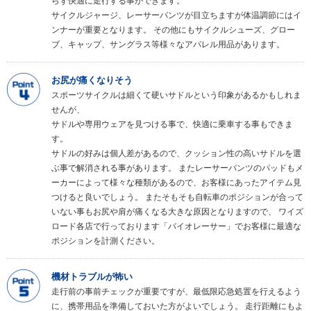
らず快適に走行する事ができます。
サイクルジャージ、レーサーパンツが目立ちますが体温調節にはイ
ンナーが重要となります。 その他にもサイクルシューズ、グロー
ブ、キャップ、サングラス等様々なアパレル用品があります。
お尻が痛くなりそう
スポーツサイクルは細くて硬いサドルという印象があるかもしれま
せんが、
サドルや専用ウェアを見つける事で、快適に乗車する事もできま
す。
サドルの好みは個人差があるので、クッション性の高いサドルを選
ぶ事で解消される事があります。 またレーサーパンツのパッドもメ
ーカーによって様々な種類があるので、お客様にあったアイテム見
つけると良いでしょう。 またそもそも自転車のポジションが合って
いない事もお尻や肩が痛くなる大きな原因となりますので、 ワイズ
ロード各店で行っております「バイオレーサー」でお客様に最適な
ポジションを計測ください。
機材トラブルが怖い
走行前の事前チェックが重要ですが、最低限応急処置を行えるよう
に、携帯用品を準備しておいた方がよいでしょう。 走行距離にもよ