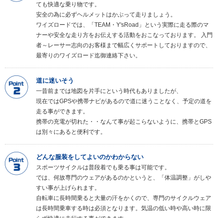
ても快適な乗り物です。
安全の為に必ずヘルメットはかぶって走りましょう。
ワイズロードでは、「TEAM・Y'sRoad」という実際に走る際のマ
ナーや安全な走り方をお伝えする活動をおこなっております。 入門
者～レーサー志向のお客様まで幅広くサポートしておりますので、
最寄りのワイズロード迄御連絡下さい。
道に迷いそう
一昔前までは地図を片手にという時代もありましたが、
現在ではGPSや携帯ナビがあるので道に迷うことなく、予定の道を
走る事ができます。
携帯の充電が切れた・・なんて事が起こらないように、携帯とGPS
は別々にあると便利です。
どんな服装をしてよいのかわからない
スポーツサイクルは普段着でも乗る事は可能です。
では、何故専門のウェアがあるのかというと、「体温調整」がしや
すい事が上げられます。
自転車に長時間乗ると大量の汗をかくので、専門のサイクルウェア
は長時間乗車する時は必須となります。気温の低い時や高い時に限