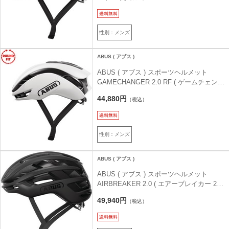
性別：メンズ
ABUS ( アブス )
ABUS ( アブス ) スポーツヘルメット
GAMECHANGER 2.0 RF ( ゲームチェンジ
ャー 2.0 ラウンドフィット ) シャイニーホ
44,880円
（税込）
ワイト ROUND FIT ( 57-61cm )
性別：メンズ
ABUS ( アブス )
ABUS ( アブス ) スポーツヘルメット
AIRBREAKER 2.0 ( エアーブレイカー 2.0
) ベルベットブラック L ( 57-61cm )
49,940円
（税込）