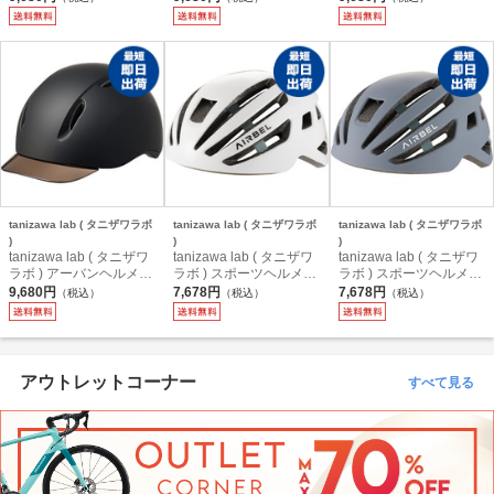
ベージュ ワンサイズ ( 5
ダスティモーブ ワンサ
ディープネイビー ワン
4-59cm )
イズ ( 54-59cm )
サイズ ( 54-59cm )
tanizawa lab ( タニザワラボ
tanizawa lab ( タニザワラボ
tanizawa lab ( タニザワラボ
)
)
)
tanizawa lab ( タニザワ
tanizawa lab ( タニザワ
tanizawa lab ( タニザワ
ラボ ) アーバンヘルメッ
ラボ ) スポーツヘルメッ
ラボ ) スポーツヘルメッ
ト LIAURA ( リオーラ )
ト AIRBEL ( エアベル )
ト AIRBEL ( エアベル )
9,680円
7,678円
7,678円
（税込）
（税込）
（税込）
ブラック ワンサイズ ( 5
ホワイト ワンサイズ ( 5
マットロシアンブルー
4-59cm )
4-60cm )
ワンサイズ ( 54-60cm )
アウトレットコーナー
すべて見る