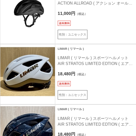
ACTION ALLROAD ( アクション オールロ
ード ) マットブラック L ( 57-61cm )
11,000円
（税込）
性別：ユニセックス
LIMAR ( リマール )
LIMAR ( リマール ) スポーツヘルメット
AIR STRATOS LIMITED EDTION ( エアー
ストラトス リミテッドエディション ) アイ
18,480円
（税込）
スホワイトゴールド L ( 57-61cm )
性別：ユニセックス
LIMAR ( リマール )
LIMAR ( リマール ) スポーツヘルメット
AIR STRATOS LIMITED EDTION ( エアー
ストラトス リミテッドエディション ) オニ
18,480円
（税込）
キスブラックゴールド M ( 53-57cm )