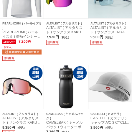
PEARL-IZUMI ( パールイズミ
ALTALIST ( アルタリスト )
ALTALIST ( アルタリスト )
ALTALIST ( アルタリス
ALTALIST ( アルタリス
)
PEARL-IZUMI ( パール
ト ) サングラス KAKU AI
ト ) サングラス HAYATE
イズミ ) 長袖インナー 1
R ( カク エアー ) マット
R2 ( ハヤテ アールツー )
7,920円
9,900円
（税込）
（税込）
10 コールド シェイド ロ
ブラック ( ピンクミラー
クリスタルスモーク ( シ
7,200円
18%OFF
ングスリーブ ホワイト 3
偏光 )
ルバーミラー/VIV20調光
（税込）
L
)
ALTALIST ( アルタリスト )
CAMELBAK ( キャメルバッ
CASTELLI ( カステリ )
ALTALIST ( アルタリス
CASTELLI ( カステリ )
ク )
ト ) サングラス KAKU S
CAMELBAK ( キャメル
キャップ A/C 3 CYCLIN
P2 ( カク エスピーツー )
バック ) ウォーターボト
G CAP ( A/C 3 サイクリ
9,350円
3,960円
（税込）
（税込）
Y's Road オリジナルカ
ル ポディウム ステンレ
ングキャップ ) ホワイト
7,260円