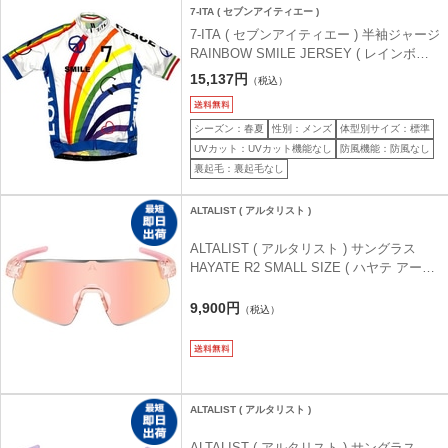
7-ITA ( セブンアイティエー )
7-ITA ( セブンアイティエー ) 半袖ジャージ
RAINBOW SMILE JERSEY ( レインボー
スマイル ジャージ ) オフホワイト M
15,137円
（税込）
シーズン：春夏
性別：メンズ
体型別サイズ：標準
UVカット：UVカット機能なし
防風機能：防風なし
裏起毛：裏起毛なし
ALTALIST ( アルタリスト )
ALTALIST ( アルタリスト ) サングラス
HAYATE R2 SMALL SIZE ( ハヤテ アール
ツー スモール サイズ ) ポルカドットマッ
トクリアピンク ( レッドミラー/VIV20調光
9,900円
（税込）
)
ALTALIST ( アルタリスト )
ALTALIST ( アルタリスト ) サングラス