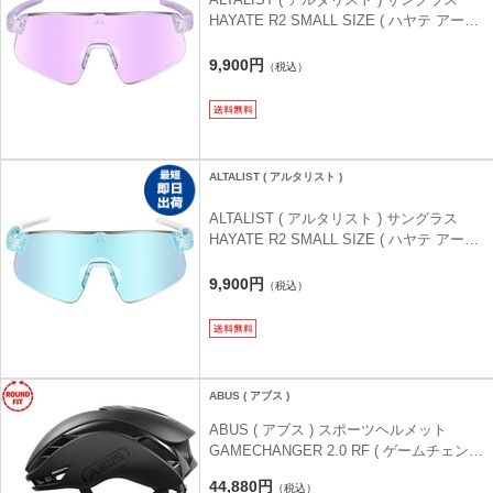
HAYATE R2 SMALL SIZE ( ハヤテ アール
ツー スモール サイズ ) ポルカドットマッ
トクリアパープル ( パープルミラー/VIV20
9,900円
（税込）
調光 )
ALTALIST ( アルタリスト )
ALTALIST ( アルタリスト ) サングラス
HAYATE R2 SMALL SIZE ( ハヤテ アール
ツー スモール サイズ ) ポルカドットマッ
トクリアブルー ( ブルーミラー/VIV20調光
9,900円
（税込）
)
ABUS ( アブス )
ABUS ( アブス ) スポーツヘルメット
GAMECHANGER 2.0 RF ( ゲームチェンジ
ャー 2.0 ラウンドフィット ) ベルベットブ
44,880円
（税込）
ラック ROUND FIT ( 57-61cm )