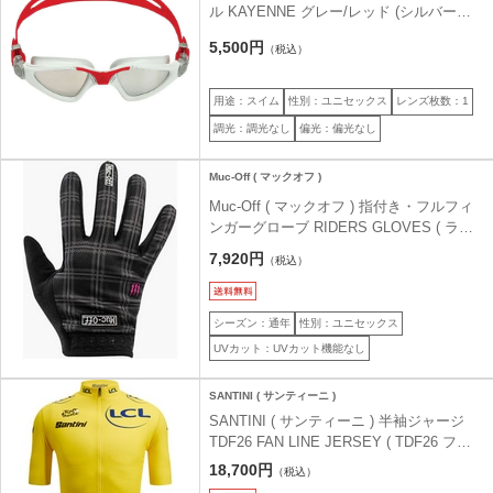
ル KAYENNE グレー/レッド (シルバーミ
ラー) REGULAR
5,500円
（税込）
用途：スイム
性別：ユニセックス
レンズ枚数：1
調光：調光なし
偏光：偏光なし
Muc-Off ( マックオフ )
Muc-Off ( マックオフ ) 指付き・フルフィ
ンガーグローブ RIDERS GLOVES ( ライ
ダーズ グローブ ) グレータータン XS
7,920円
（税込）
シーズン：通年
性別：ユニセックス
UVカット：UVカット機能なし
SANTINI ( サンティーニ )
SANTINI ( サンティーニ ) 半袖ジャージ
TDF26 FAN LINE JERSEY ( TDF26 ファ
ン ライン ジャージ ) イエロー M
18,700円
（税込）