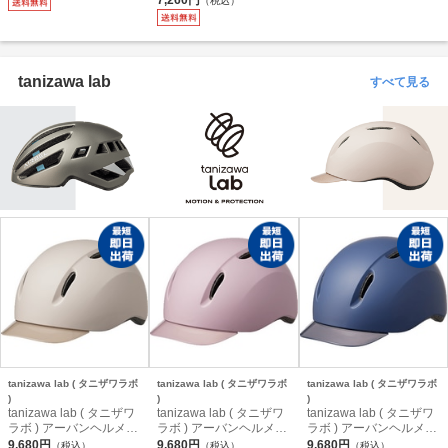
（税込）
ラー マットブラック ( ダ
ス ブラック 530ML
ユニサイズ
ークレッドミラー / 調光
)
tanizawa lab
すべて見る
tanizawa lab ( タニザワラボ
tanizawa lab ( タニザワラボ
tanizawa lab ( タニザワラボ
)
)
)
tanizawa lab ( タニザワ
tanizawa lab ( タニザワ
tanizawa lab ( タニザワ
ラボ ) アーバンヘルメッ
ラボ ) アーバンヘルメッ
ラボ ) アーバンヘルメッ
ト LIAURA ( リオーラ )
ト LIAURA ( リオーラ )
ト LIAURA ( リオーラ )
9,680円
9,680円
9,680円
（税込）
（税込）
（税込）