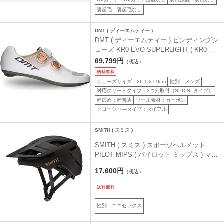
裏起毛：裏起毛なし
DMT ( ディーエムティー )
DMT ( ディーエムティー ) ビンディングシ
ューズ KR0 EVO SUPERLIGHT ( KR0 エ
ボ スーパーライト ) ホワイト/ブロンズ 41
69,799円
（税込）
( 26.1cm )
シューズサイズ：26.1-27.0cm
性別：メンズ
対応クリートタイプ：3つ穴取付（SPD-SLタイプ）
幅広め：幅普通
ソール素材：カーボン
クロージャ―タイプ：ダイアル
SMITH ( スミス )
SMITH ( スミス ) スポーツヘルメット
PILOT MIPS ( パイロット ミップス ) マッ
トグレイビー S ( 51-55cm )
17,600円
（税込）
性別：ユニセックス