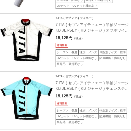
UVカット：UVカット機能あり
7-ITA ( セブンアイティエー )
7-ITA ( セブンアイティエー ) 半袖ジャージ
KB JERSEY ( KB ジャージ ) オフホワイト
S
15,125円
（税込）
シーズン：春夏
性別：メンズ
体型別サイズ：標準
UVカット：UVカット機能なし
防風機能：防風なし
裏起毛：裏起毛なし
7-ITA ( セブンアイティエー )
7-ITA ( セブンアイティエー ) 半袖ジャージ
KB JERSEY ( KB ジャージ ) チェレステグ
リーン L
15,125円
（税込）
シーズン：春夏
性別：メンズ
体型別サイズ：標準
UVカット：UVカット機能なし
防風機能：防風なし
裏起毛：裏起毛なし