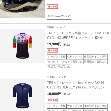
性別：ユニセックス
TREK ( トレック )
TREK ( トレック ) 半袖ジャージ FIRST 50
CYCLING JERSEY ( ファースト 50 サイ
クリングジャージ ) ブラック/ライトピンク
19,900円
（税込）
M
シーズン：春夏
性別：メンズ
体型別サイズ：標準
UVカット：UVカット機能なし
防風機能：防風なし
裏起毛：裏起毛なし
TREK ( トレック )
TREK ( トレック ) 半袖ジャージ NO.76
CYCLING JERSEY ( NO.76 サイクリング
ジャージ ) ダークブルー/ゴールド M
19,900円
（税込）
シーズン：春夏
性別：メンズ
体型別サイズ：標準
UVカット：UVカット機能なし
防風機能：防風なし