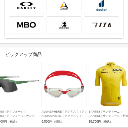
ピックアップ商品
UASPHERE ( アクアスフィア )
SANTINI ( サンティーニ )
PANARACER ( パナレーサー )
UASPHERE ( アクアスフィア )
SANTINI ( サンティーニ ) 半袖ジ
PANARACER ( パナレーサー )
グル KAYENNE グレー/レッ
ャージ TDF26 FAN LINE JERSEY
ェア小物・その他 GRAVELKI
00円
18,700円
4,290円
（税込）
（税込）
（税込）
(シルバーミラー) REGULAR
( TDF26 ファン ライン ジャージ )
SMART POUCH ( グラベル