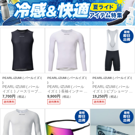
PEARL-IZUMI ( パールイズミ
PEARL-IZUMI ( パールイズミ
PEARL-IZUMI ( パールイズミ
)
)
)
PEARL-IZUMI ( パール
PEARL-IZUMI ( パール
PEARL-IZUMI ( パール
イズミ ) ノースリーブイ
イズミ ) 長袖インナー 1
イズミ ) ビブショーツ T
ンナー 161 アイスポー
68 アイスポーラー ロン
260-3DR アイスポーラ
7,700円
9,900円
19,250円
（税込）
（税込）
（税込）
ラー メッシュ ノースリ
グスリーブ ホワイト L
ー レーサービブパンツ
ーブ ブラック L
ブラック M