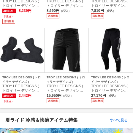
TROY LEE DESIGNS (
TROY LEE DESIGNS (
TROY LEE DESIGNS (
トロイリー デザインズ )
トロイリー デザインズ )
トロイリー デザインズ )
半袖ジャージ SKYLINE
プロテクター SPEED K
プロテクター SPEED E
8,239円
8,690円
7,810円
30%OFF
（税込）
（税込）
S/S JERSEY ( スカイラ
NEE SLEEVE ( スピード
LBOW SLEEVE ( スピー
（税込）
イン ショートスリーブ
ニー スリーブ ) ソリッド
ド エルボー スリーブ )
ジャージ ) スクラブブラ
ブラック XS/SM
ソリッド ブラック XS/S
ンド ティンバー L
TROY LEE DESIGNS ( トロ
TROY LEE DESIGNS ( トロ
TROY LEE DESIGNS ( トロ
イリー デザインズ )
イリー デザインズ )
イリー デザインズ )
TROY LEE DESIGNS (
TROY LEE DESIGNS (
TROY LEE DESIGNS (
トロイリー デザインズ )
トロイリー デザインズ )
トロイリー デザインズ )
パッド・その他 D3 CHE
DHパンツ RUCKUS SH
DHパンツ SPRINT ULT
2,442円
15,950円
27,170円
40%OFF
（税込）
（税込）
EKPADS ( D3 チークパ
ORTS SHELL ( ラッカス
RA PANTS ( スプリント
（税込）
ッド ) ブラック XL
ショーツ シェル ) ソリッ
ウルトラ パンツ ) ソリッ
ドブラック 32
ドブラック 32
夏ライド 冷感＆快適アイテム特集
すべて見る