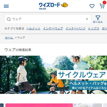
0
×
絞り込み
カテゴリを絞る
ヘルメット
インナーウェア
インナーパンツ
トップス
ボ
ホーム
>
ウェア
ウェア
の検索結果