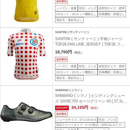
シーズン：春夏
性別：メンズ
体型別サイズ：標準
UVカット：UVカット機能なし
防風機能：防風なし
裏起毛：裏起毛なし
SANTINI ( サンティーニ )
SANTINI ( サンティーニ ) 半袖ジャージ
TDF26 FAN LINE JERSEY ( TDF26 ファ
ン ライン ジャージ ) キングオブマウンテ
18,700円
（税込）
ン M
シーズン：春夏
性別：メンズ
体型別サイズ：標準
UVカット：UVカット機能なし
防風機能：防風なし
裏起毛：裏起毛なし
SHIMANO ( シマノ )
SHIMANO ( シマノ ) ビンディングシュー
ズ SH-RC703 セージグリーン 43 ( 27.2cm
)
34,155円
10%OFF
（税込）
シューズサイズ：27.1-28.0cm
性別：メンズ
対応クリートタイプ：3つ穴取付（SPD-SLタイプ）