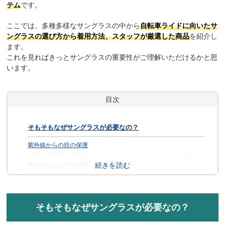
テム
です。
ここでは、多種多様なサングラスの中から
自転車ライドに向いたサ
ングラスの選び方から着用方法、スタッフが厳選した商品
を紹介し
ます。
これを見ればきっとサングラスの重要性がご理解いただけるかと思
います。
目次
そもそもなぜサングラスが必要なの？
紫外線からの目の保護
飛来物からの目の保護
目の乾きを予防
視界の確保
そもそもなぜサングラスが必要なの？