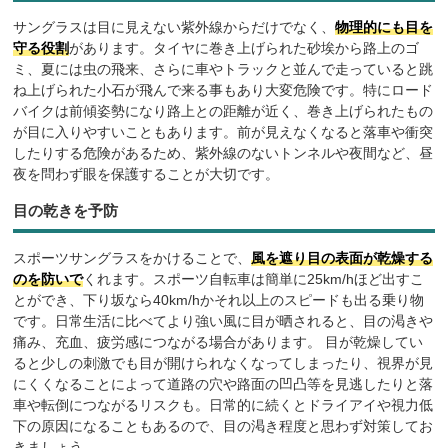
色付きレンズ
サングラスは目に見えない紫外線からだけでなく、
物理的にも目を
守る役割
があります。タイヤに巻き上げられた砂埃から路上のゴ
ミラーレンズ
ミ、夏には虫の飛来、さらに車やトラックと並んで走っていると跳
ね上げられた小石が飛んで来る事もあり大変危険です。特にロード
調光レンズ
バイクは前傾姿勢になり路上との距離が近く、巻き上げられたもの
が目に入りやすいこともあります。前が見えなくなると落車や衝突
偏光レンズ
したりする危険があるため、紫外線のないトンネルや夜間など、昼
夜を問わず眼を保護することが大切です。
度付きレンズ
目の乾きを予防
まとめ
スポーツサングラスをかけることで、
風を遮り目の表面が乾燥する
購入のご相談は店舗でもオンラインでも
のを防いで
くれます。スポーツ自転車は簡単に25km/hほど出すこ
とができ、下り坂なら40km/hかそれ以上のスピードも出る乗り物
人気ブランド
です。日常生活に比べてより強い風に目が晒されると、目の渇きや
痛み、充血、疲労感につながる場合があります。 目が乾燥してい
ると少しの刺激でも目が開けられなくなってしまったり、視界が見
にくくなることによって道路の穴や路面の凹凸等を見逃したりと落
車や転倒につながるリスクも。日常的に続くとドライアイや視力低
下の原因になることもあるので、目の渇き程度と思わず対策してお
きましょう。