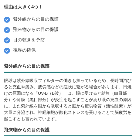
スポーツに特化したサングラスとは？
理由は大きく4つ！
用途に合わせたレンズを選ぶ
紫外線からの目の保護
ハイコントラストレンズ
飛来物からの目の保護
目の乾きを予防
色付きレンズ
視界の確保
ミラーレンズ
クリアレンズ
紫外線からの目の保護
調光レンズ
眼球は紫外線吸収フィルターの働きも担っているため、長時間浴び
ると充血や痛み、疲労感などの症状に繋がる場合があります。日焼
偏光レンズ
けの原因になる「UV-B（B波）」は、眼に受けると結膜（白目部
分）や角膜（黒目部分）が炎症を起こすことがあり眼の充血の原因
度付きレンズ
に、また紫外線を眼から吸収すると脳から疲労物質（活性酸素）が
大量に分泌され、神経細胞が酸化ストレスを受けることで脳疲労を
【スタッフ厳選】レンズ別おすすめモデル
起こすとも言われています。
ハイコントラストレンズ
飛来物からの目の保護