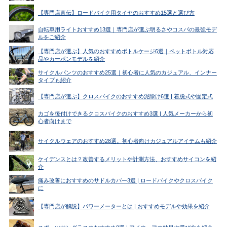
【専門店直伝】ロードバイク用タイヤのおすすめ15選と選び方
自転車用ライトおすすめ13選｜専門店が選ぶ明るさやコスパの最強モデ
ルをご紹介
【専門店が選ぶ】人気のおすすめボトルケージ6選｜ペットボトル対応
品やカーボンモデルを紹介
サイクルパンツのおすすめ25選｜初心者に人気のカジュアル、インナー
タイプも紹介
【専門店が選ぶ】クロスバイクのおすすめ泥除け6選 | 着脱式や固定式
カゴを後付けできるクロスバイクのおすすめ3選 | 人気メーカーから初
心者向けまで
サイクルウェアのおすすめ28選。初心者向けカジュアルアイテムも紹介
ケイデンスとは？改善するメリットや計測方法、おすすめサイコンを紹
介
痛み改善におすすめのサドルカバー3選 | ロードバイクやクロスバイク
に
【専門店が解説】パワーメーターとは | おすすめモデルや効果を紹介