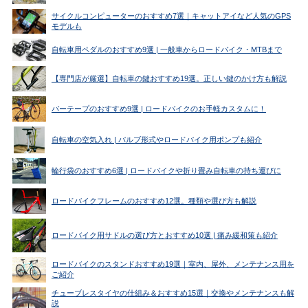
サイクルコンピューターのおすすめ7選｜キャットアイなど人気のGPS
モデルも
自転車用ペダルのおすすめ9選 | 一般車からロードバイク・MTBまで
【専門店が厳選】自転車の鍵おすすめ19選。正しい鍵のかけ方も解説
バーテープのおすすめ9選 | ロードバイクのお手軽カスタムに！
自転車の空気入れ | バルブ形式やロードバイク用ポンプも紹介
輪行袋のおすすめ6選 | ロードバイクや折り畳み自転車の持ち運びに
ロードバイクフレームのおすすめ12選。種類や選び方も解説
ロードバイク用サドルの選び方とおすすめ10選 | 痛み緩和策も紹介
ロードバイクのスタンドおすすめ19選｜室内、屋外、メンテナンス用を
ご紹介
チューブレスタイヤの仕組み＆おすすめ15選｜交換やメンテナンスも解
説