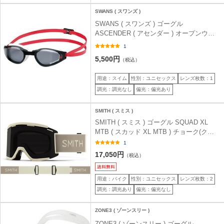
SWANS ( スワンズ )
SWANS ( スワンズ ) ゴーグル
ASCENDER ( アセンダー ) オープンウォ
ーター偏光モデル SR-81PPAF スモーク
1
5,500円
（税込）
用途：スイム
性別：ユニセックス
レンズ枚数：1
調光：調光なし
偏光：偏光あり
SMITH ( スミス )
SMITH ( スミス ) ゴーグル SQUAD XL
MTB ( スカッド XL MTB ) チョーク(クロ
マポップ サンブラック＆クリア)
1
17,050円
（税込）
用途：バイク
性別：ユニセックス
レンズ枚数：2
調光：調光あり
偏光：偏光なし
ZONE3 ( ゾーンスリー )
ZONE3 ( ゾーンスリー ) ゴーグル