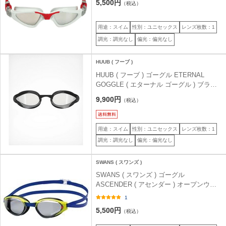
5,500円
（税込）
用途：スイム
性別：ユニセックス
レンズ枚数：1
調光：調光なし
偏光：偏光なし
HUUB ( フーブ )
HUUB ( フーブ ) ゴーグル ETERNAL
GOGGLE ( エターナル ゴーグル ) ブラッ
ク/クリアレンズ
9,900円
（税込）
用途：スイム
性別：ユニセックス
レンズ枚数：1
調光：調光なし
偏光：偏光なし
SWANS ( スワンズ )
SWANS ( スワンズ ) ゴーグル
ASCENDER ( アセンダー ) オープンウォ
ーター偏光モデル SR-81PPAF クリア
1
5,500円
（税込）