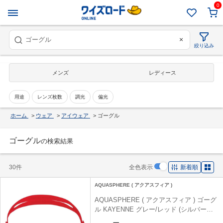
0
×
絞り込み
メンズ
レディース
用途
レンズ枚数
調光
偏光
ホーム
>
ウェア
>
アイウェア
>
ゴーグル
ゴーグル
の検索結果
30件
全色表示
新着順
AQUASPHERE ( アクアスフィア )
AQUASPHERE ( アクアスフィア ) ゴーグ
ル KAYENNE グレー/レッド (シルバーミ
ラー) REGULAR