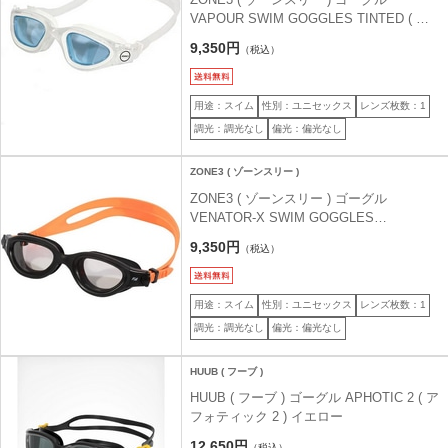
VAPOUR SWIM GOGGLES TINTED ( ヴ
ェイパー スイム ゴーグル ティンティッド
9,350円
（税込）
) クリア/ホワイト
用途：スイム
性別：ユニセックス
レンズ枚数：1
調光：調光なし
偏光：偏光なし
ZONE3 ( ゾーンスリー )
ZONE3 ( ゾーンスリー ) ゴーグル
VENATOR-X SWIM GOGGLES
PHOTOCHROMATIC ( ヴェネターX スイ
9,350円
（税込）
ム ゴーグル 調光レンズ ) ブラック/ネオン
オレンジ
用途：スイム
性別：ユニセックス
レンズ枚数：1
調光：調光なし
偏光：偏光なし
HUUB ( フーブ )
HUUB ( フーブ ) ゴーグル APHOTIC 2 ( ア
フォティック 2 ) イエロー
12,650円
（税込）