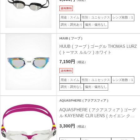
用途：スイム
性別：ユニセックス
レンズ枚数：1
調光：調光あり
偏光：偏光なし
HUUB ( フーブ )
HUUB ( フーブ ) ゴーグル THOMAS LURZ
( トーマス ルルツ ) ホワイト
7,150円
（税込）
用途：スイム
性別：ユニセックス
レンズ枚数：1
調光：調光なし
偏光：偏光なし
AQUASPHERE ( アクアスフィア )
AQUASPHERE ( アクアスフィア ) ゴーグ
ル KAYENNE CLR LENS ( カイエン クリ
アレンズ ) クリア/ラズベリー/クリアレン
3,300円
（税込）
ズ スモールフィット