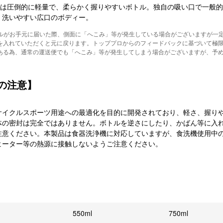
トルは圧倒的に軽量で、柔らかく握りやすいボトル。独自の吸い口で一般
、洗いやすい広口のボディー。
トルがお手元に届いた際、側面に「へこみ」等が発生している場合がございますが一定
を入れていただくと元に戻ります。トッププロからのフィードバックに基づいて極
ある為、通常の運送便でも「へこみ」等が発生してしまう場合がございますが、予
の注意】
サイクルスポーツ用途への最適化を目的に開発されており、軽さ、握り
体の密封は完全ではありません。ボトルを逆さにしたり、かばん等に入
注意ください。本製品は食器洗浄機に対応していますが、食洗機使用中の
ヒーター等の熱源に接触しないようご注意ください。
550ml
750ml