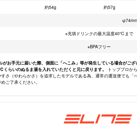
約54g
約57g
φ74m
※充填ドリンクの最大温度40℃まで
※BPAフリー
ボトルがお手元に届いた際、側面に「へこみ」等が発生している場合がご
50℃くらいのぬるま湯を入れていただくと元に戻ります。
トッププロから
やすさ（やわらかさ）を追求したモデルである為、通常の運送便でも「
予めご了承ください。