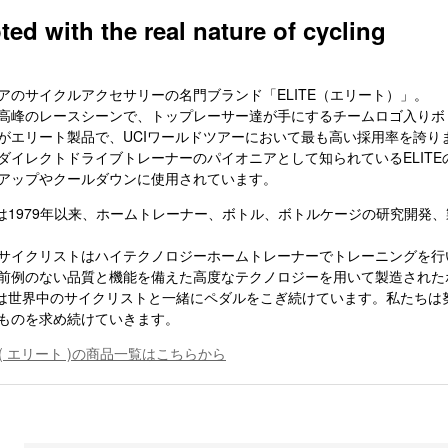
ted with the real nature of cycling
アのサイクルアクセサリーの名門ブランド「ELITE（エリート）」。
高峰のレースシーンで、トップレーサー達が手にするチームロゴ入りボ
がエリート製品で、UCIワールドツアーにおいて最も高い採用率を誇り
ダイレクトドライブトレーナーのパイオニアとして知られているELIT
アップやクールダウンに使用されています。
TEは1979年以来、ホームトレーナー、ボトル、ボトルケージの研究開
サイクリストはハイテクノロジーホームトレーナーでトレーニングを行
前例のない品質と機能を備えた高度なテクノロジーを用いて製造された
TEは世界中のサイクリストと一緒にペダルをこぎ続けています。私たち
ものを求め続けていきます。
E ( エリート )の商品一覧はこちらから