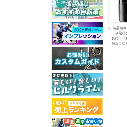
製品画像
ーや照明
良により
装ムラな