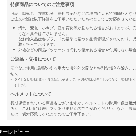
特価商品についてのご注意事項
旧品、型落ち、在庫処分、長期展示品などの理由による特別価格とな
ご注文の際は以下詳細をご了承いただいたものとしてご対応させてい
汚れ、変色、小キズ、経年変化等が見られる場合がありますが、
うな不具合はございません。
なお輸入品は各ブランドの基準に基づき品質管理がされており、
取り扱っております。
外箱などの商品パッケージは汚れや傷がある場合や付属しない場
ご返品・交換について
安全なご使用に影響のある重大な機能的欠陥など特別な場合を除き、
せん。
ライトなど電池を使用する製品につきまして、付属の電池はテスト用のため、電池切れを
きません。
ヘルメットについて
長期保管されている商品もございますが、ヘルメットの耐用年数は
屋
あり、ご利用には差し支えありませんのでご安心ください。なお、製
せは一切対応致しかねますのでご了承下さい。
ザーレビュー