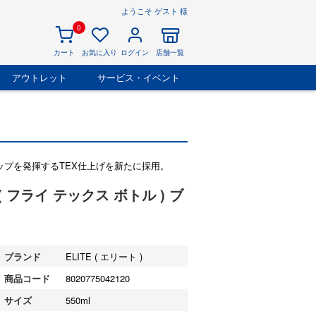
ようこそ ゲスト 様
0
カート
お気に入り
ログイン
店舗一覧
アウトレット
サービス・イベント
プを発揮するTEX仕上げを新たに採用。
E ( フライ テックス ボトル ) ブ
ブランド
ELITE ( エリート )
商品コード
8020775042120
サイズ
550ml