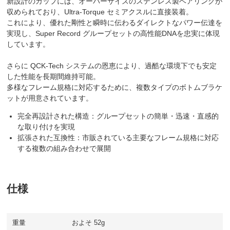
新設計のカップには、オーバーサイズのステンレス製ベアリングが
収められており、Ultra-Torque セミアクスルに直接装着。
これにより、優れた剛性と瞬時に伝わるダイレクトなパワー伝達を
実現し、Super Record グループセットの高性能DNAを忠実に体現
しています。
さらに QCK-Tech システムの恩恵により、過酷な環境下でも安定
した性能を長期間維持可能。
多様なフレーム規格に対応するために、複数タイプのボトムブラケ
ットが用意されています。
完全再設計された構造：グループセットの簡単・迅速・直感的
な取り付けを実現
拡張された互換性：市販されている主要なフレーム規格に対応
する複数の組み合わせで展開
仕様
重量
およそ 52g