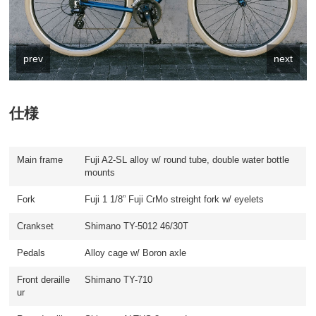
prev
next
仕様
Main frame
Fuji A2-SL alloy w/ round tube, double water bottle
mounts
Fork
Fuji 1 1/8” Fuji CrMo streight fork w/ eyelets
Crankset
Shimano TY-5012 46/30T
Pedals
Alloy cage w/ Boron axle
Front deraille
Shimano TY-710
ur