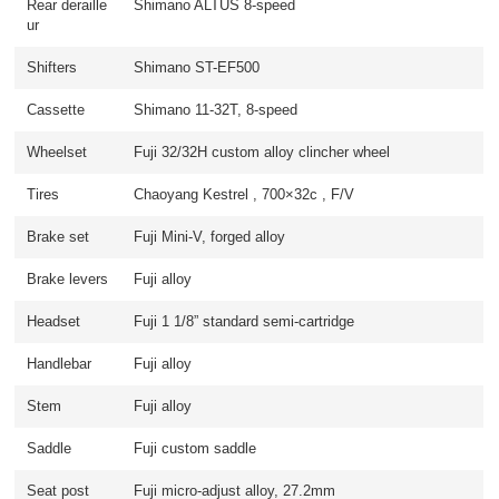
Rear deraille
Shimano ALTUS 8-speed
ur
Shifters
Shimano ST-EF500
Cassette
Shimano 11-32T, 8-speed
Wheelset
Fuji 32/32H custom alloy clincher wheel
Tires
Chaoyang Kestrel , 700×32c , F/V
Brake set
Fuji Mini-V, forged alloy
Brake levers
Fuji alloy
Headset
Fuji 1 1/8” standard semi-cartridge
Handlebar
Fuji alloy
Stem
Fuji alloy
Saddle
Fuji custom saddle
Seat post
Fuji micro-adjust alloy, 27.2mm