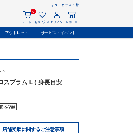
ようこそ ゲスト 様
0
カート
お気に入り
ログイン
店舗一覧
アウトレット
サービス・イベント
デル。
グロスプラム L ( 身長目安
店舗受取に関するご注意事項