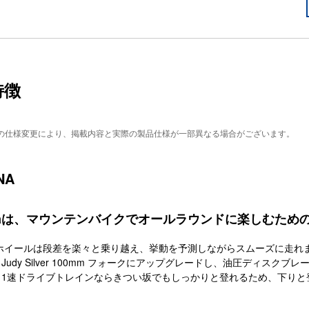
特徴
の仕様変更により、掲載内容と実際の製品仕様が一部異なる場合がございます。
NA
unaは、マウンテンバイクでオールラウンドに楽しむため
チホイールは段差を楽々と乗り越え、挙動を予測しながらスムーズに走れ
hox Judy Silver 100mm フォークにアップグレードし、油圧ディス
no 11速ドライブトレインならきつい坂でもしっかりと登れるため、下り