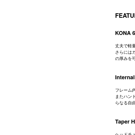
FEATU
KONA 6
丈夫で軽
さらには
の厚みを
Interna
フレーム
またハン
らなる自
Taper 
ヘッドチ