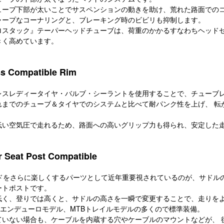
ューブ下部が太いことでサスペンションの動きを助け、荒れた路面での
ャープなコーナリングと、ブレーキング時のビビリも抑制します。
ロスタック』テーパーヘッドチューブは、荷重のかかるすなわちヘッド
きく高めています。
ss Compatible Rim
レスレディータイヤ・バルブ・シーラントを使用することで、チューブ
れまでのチューブ＆タイヤでのシステムと比べて耐パンク性を上げ、 転
低い空気圧で走れるため、路面への高いグリップ力も得られ、安定した
 Seat Post Compatible
イドをさらに楽しくするパーツとして近年重要視されているのが、サドル
ートポストです。
低く、登りでは高くと、サドルの高さを一瞬で変更することで、走りを
はエンデューロモデル、MTBトレイルモデルの多くので標準装備。
ていない場合も、ケーブルを内蔵する穴やケーブルのマウントなどが、 