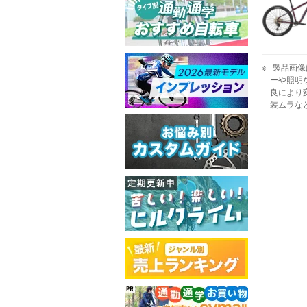
製品画像
ーや照明
良により
装ムラな