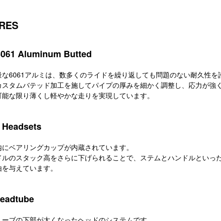
RES
061 Aluminum Butted
量な6061アルミは、数多くのライドを繰り返しても問題のない耐久性を
カスタムバテッド加工を施してパイプの厚みを細かく調整し、応力が強
可能な限り薄くし軽やかな走りを実現しています。
l Headsets
内にベアリングカップが内蔵されています。
ドルのスタック高をさらに下げられることで、ステムとハンドルといっ
由を与えています。
Headtube
ューブの下部が太くなったヘッドのシステムです。