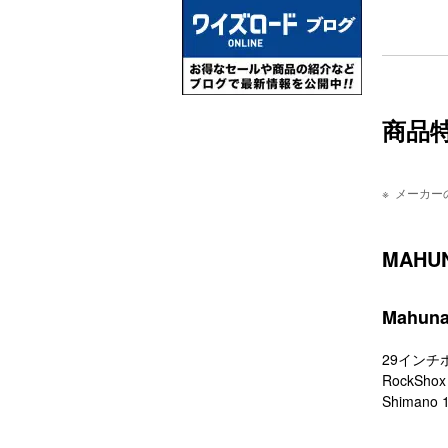
商品
メーカー
MAHU
Mah
29イン
RockS
Shima