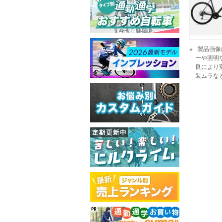
製品画像
ーや照明
良により
装ムラな