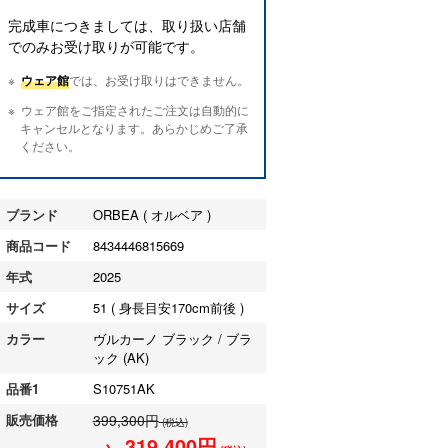
完成車につきましては、取り扱い店舗
でのみお受け取りが可能です。
ウェア館
では、お受け取りはできません。
ウェア館をご指定されたご注文は自動的に
キャンセルとなります。あらかじめご了承
ください。
ブランド
ORBEA ( オルベア )
商品コード
8434446815669
年式
2025
サイズ
51 ( 身長目安170cm前後 )
カラー
ヴルカーノ ブラック / ブラ
ック (AK)
品番1
S10751AK
販売価格
399,300円
(税込)
→ 319,400円