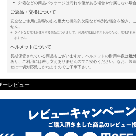
外箱などの商品パッケージは汚れや傷がある場合や付属しない場
ご返品・交換について
安全なご使用に影響のある重大な機能的欠陥など特別な場合を除き、
せん。
ライトなど電池を使用する製品につきまして、付属の電池はテスト用のため、電池切れを
きません。
ヘルメットについて
長期保管されている商品もございますが、ヘルメットの耐用年数は
屋
あり、ご利用には差し支えありませんのでご安心ください。なお、製
せは一切対応致しかねますのでご了承下さい。
ザーレビュー