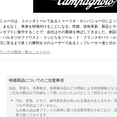
ニョーロは、コメンダトーレであるトゥーリオ・カンパニョーロによって
。まもなく、将来を特徴付けることになる、性能、技術革新、製品とサ
ンセプトに集中することで、会社はその業績を伸ばしてきました。創設
・バルタリやファウスト・コッピらをツール・ド・フランスやパリ～ル
日に至るまで多くの勝利をそのユーザーであるトップレーサー達と分か
ランドの商品一覧はこちらから
特価商品についてのご注意事項
旧品、型落ち、在庫処分、長期展示品などの理由による特別価格とな
ご注文の際は以下詳細をご了承いただいたものとしてご対応させてい
汚れ、変色、小キズ、経年変化等が見られる場合がありますが、
うな不具合はございません。
なお輸入品は各ブランドの基準に基づき品質管理がされており、
取り扱っております。