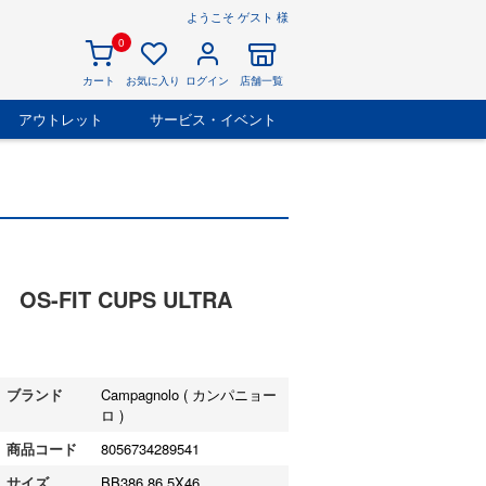
ようこそ ゲスト 様
0
カート
お気に入り
ログイン
店舗一覧
アウトレット
サービス・イベント
S-FIT CUPS ULTRA
ブランド
Campagnolo ( カンパニョー
ロ )
商品コード
8056734289541
サイズ
BB386 86.5X46