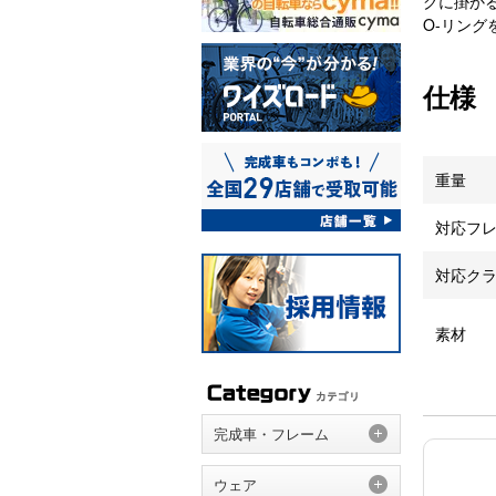
グに掛か
O-リン
仕様
重量
対応フレ
対応ク
素材
完成車・フレーム
ウェア