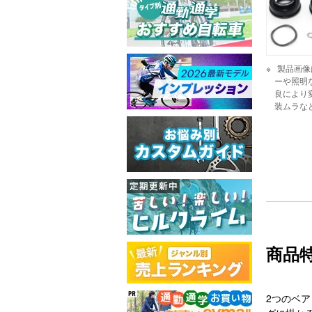
製品画像
ーや照明
良により
装ムラな
商品
2つのベ