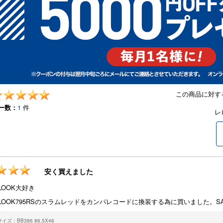
この商品に対す
ー数：
1
件
レ
安く買えました
LOOK大好き
LOOK795RSのスラムレッドをカンパレコードに換装する為に買いました。S
ズ：BB386 86.5X46