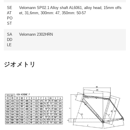
SE
Velomann SP02.1 Alloy shaft AL6061, alloy head, 15mm offs
AT
et, 31,6mm, 300mm: 47, 350mm: 50-57
PO
ST
SA
Velomann 2302HRN
DD
LE
ジオメトリ