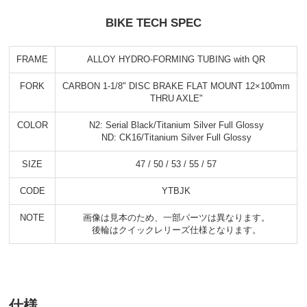
BIKE TECH SPEC
FRAME
ALLOY HYDRO-FORMING TUBING with QR
FORK
CARBON 1-1/8" DISC BRAKE FLAT MOUNT 12×100mm
THRU AXLE"
COLOR
N2: Serial Black/Titanium Silver Full Glossy
ND: CK16/Titanium Silver Full Glossy
SIZE
47 / 50 / 53 / 55 / 57
CODE
YTBJK
NOTE
画像は見本のため、一部パーツは異なります。
後輪はクイックレリーズ仕様となります。
仕様