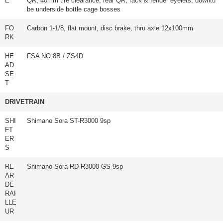
E
QR, 40mm tire clearance, rear QR, rack & fender eyelets, downtu
be underside bottle cage bosses
FO
Carbon 1-1/8, flat mount, disc brake, thru axle 12x100mm
RK
HE
FSA NO.8B / ZS4D
AD
SE
T
DRIVETRAIN
SHI
Shimano Sora ST-R3000 9sp
FT
ER
S
RE
Shimano Sora RD-R3000 GS 9sp
AR
DE
RAI
LLE
UR