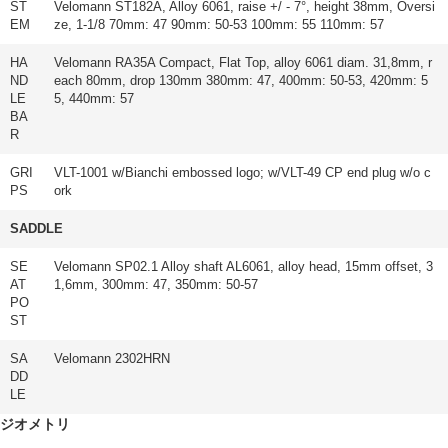
ST
Velomann ST182A, Alloy 6061, raise +/ - 7°, height 38mm, Oversi
EM
ze, 1-1/8 70mm: 47 90mm: 50-53 100mm: 55 110mm: 57
HA
Velomann RA35A Compact, Flat Top, alloy 6061 diam. 31,8mm, r
ND
each 80mm, drop 130mm 380mm: 47, 400mm: 50-53, 420mm: 5
LE
5, 440mm: 57
BA
R
GRI
VLT-1001 w/Bianchi embossed logo; w/VLT-49 CP end plug w/o c
PS
ork
SADDLE
SE
Velomann SP02.1 Alloy shaft AL6061, alloy head, 15mm offset, 3
AT
1,6mm, 300mm: 47, 350mm: 50-57
PO
ST
SA
Velomann 2302HRN
DD
LE
ジオメトリ