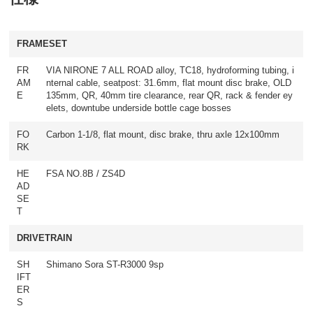
FRAMESET
FR
VIA NIRONE 7 ALL ROAD alloy, TC18, hydroforming tubing, i
AM
nternal cable, seatpost: 31.6mm, flat mount disc brake, OLD
E
135mm, QR, 40mm tire clearance, rear QR, rack & fender ey
elets, downtube underside bottle cage bosses
FO
Carbon 1-1/8, flat mount, disc brake, thru axle 12x100mm
RK
HE
FSA NO.8B / ZS4D
AD
SE
T
DRIVETRAIN
SH
Shimano Sora ST-R3000 9sp
IFT
ER
S