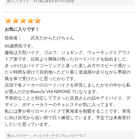
購入したサイズ：
53 (適応身長目安170cm前後)
お気に入りです！
投稿者：
武夫だからたけちゃん
65歳男性です。
趣味は大型バイク、ゴルフ、ジョギング、ウォーキングとアウト
ドア派です。以前より興味の有ったロードバイクを始めました。
きっかけはバイクツーリングと違った楽しみ方やスピード感だっ
たり時間を掛けて目的地へたどり着く達成感や走りながら季節の
風を体で受けたいと思ったからです。
店頭で各メーカーのロードバイクを拝見しましたがその中から私
が選んだのがBianchi VIA NIRONE 7になります。
予算的なことと対応して下さった店員さんの話やアドバイス、デ
ザイン、ボディーカラーのチェレステが気に入ってます。
私には夢が有りロードバイクで東海道を制覇することです。実現
に向け自宅から近い所で日々練習しています。予定では来春実行
したいと思っています。
購入したカラー：
チェレステ / チタニウムシルバーロゴ