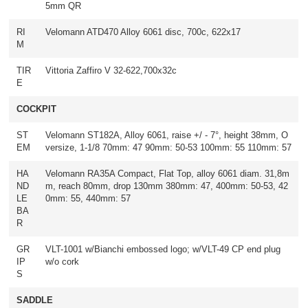
5mm QR
RI
Velomann ATD470 Alloy 6061 disc, 700c, 622x17
M
TIR
Vittoria Zaffiro V 32-622,700x32c
E
COCKPIT
ST
Velomann ST182A, Alloy 6061, raise +/ - 7°, height 38mm, O
EM
versize, 1-1/8 70mm: 47 90mm: 50-53 100mm: 55 110mm: 57
HA
Velomann RA35A Compact, Flat Top, alloy 6061 diam. 31,8m
ND
m, reach 80mm, drop 130mm 380mm: 47, 400mm: 50-53, 42
LE
0mm: 55, 440mm: 57
BA
R
GR
VLT-1001 w/Bianchi embossed logo; w/VLT-49 CP end plug
IP
w/o cork
S
SADDLE