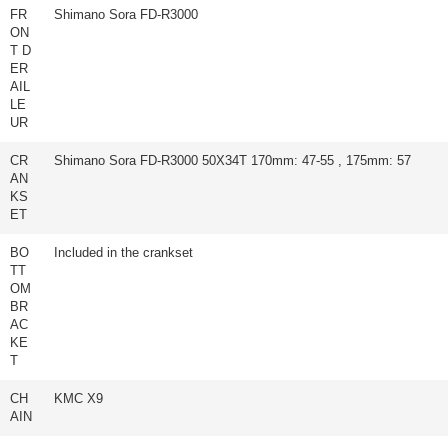
FR
Shimano Sora FD-R3000
ON
T D
ER
AIL
LE
UR
CR
Shimano Sora FD-R3000 50X34T 170mm: 47-55 , 175mm: 57
AN
KS
ET
BO
Included in the crankset
TT
OM
BR
AC
KE
T
CH
KMC X9
AIN