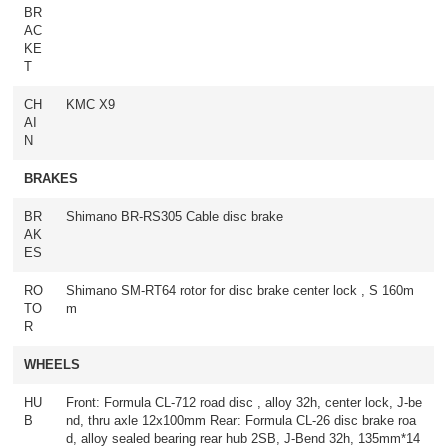
BR
AC
KE
T
CH
KMC X9
AI
N
BRAKES
BR
Shimano BR-RS305 Cable disc brake
AK
ES
RO
Shimano SM-RT64 rotor for disc brake center lock , S 160m
TO
m
R
WHEELS
HU
Front: Formula CL-712 road disc , alloy 32h, center lock, J-be
B
nd, thru axle 12x100mm Rear: Formula CL-26 disc brake roa
d, alloy sealed bearing rear hub 2SB, J-Bend 32h, 135mm*14