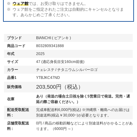
ウェア館
では、お受け取りはできません。
ウェア館をご指定されたご注文は自動的にキャンセルとなりま
す。あらかじめご了承ください。
ブランド
BIANCHI ( ビアンキ )
商品コード
8032809341888
年式
2025
サイズ
47 (適応身長目安160cm前後)
カラー
チェレステ / チタニウムシルバーロゴ
品番1
YTBJKC47ND
203,500円（税込）
販売価格
あり（発送の場合土日祝を除く5営業日で発送。完売・遅
在庫
延の際ご容赦ください。）
配送受取配送
完成車配送料6,000円(税込) ※沖縄県・離島へのお届けは
料 :
別途送料(税込￥30,000~)が必要となります。
店舗受取配送
0円 / 商品の移動距離などにより別途送料がかかることがあ
料 :
ります。（6000円 ～）