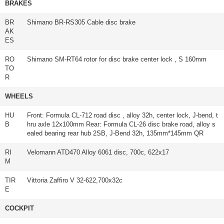
BRAKES
BR
Shimano BR-RS305 Cable disc brake
AK
ES
RO
Shimano SM-RT64 rotor for disc brake center lock , S 160mm
TO
R
WHEELS
HU
Front: Formula CL-712 road disc , alloy 32h, center lock, J-bend, t
B
hru axle 12x100mm Rear: Formula CL-26 disc brake road, alloy s
ealed bearing rear hub 2SB, J-Bend 32h, 135mm*145mm QR
RI
Velomann ATD470 Alloy 6061 disc, 700c, 622x17
M
TIR
Vittoria Zaffiro V 32-622,700x32c
E
COCKPIT