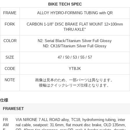
BIKE TECH SPEC
FRAME
ALLOY HYDRO-FORMING TUBING with QR
FORK
CARBON 1-1/8" DISC BRAKE FLAT MOUNT 12×100mm
THRU AXLE"
COLOR
N2: Serial Black/Titanium Silver Full Glossy
ND: CK16/Titanium Silver Full Glossy
SIZE
47 / 50 / 53 / 55 / 57
CODE
YTBJK
NOTE
画像は見本のため、一部パーツは異なります。
後輪はクイックレリーズ仕様となります。
仕様
FRAMESET
FR
VIA NIRONE 7 ALL ROAD alloy, TC18, hydroforming tubing, inter
AM
nal cable, seatpost: 31.6mm, flat mount disc brake, OLD 135mm,