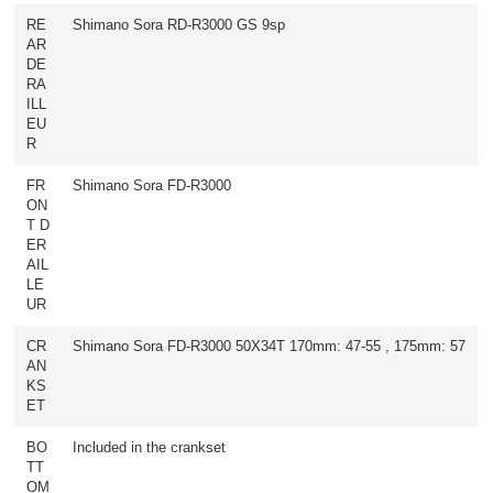
RE
Shimano Sora RD-R3000 GS 9sp
AR
DE
RA
ILL
EU
R
FR
Shimano Sora FD-R3000
ON
T D
ER
AIL
LE
UR
CR
Shimano Sora FD-R3000 50X34T 170mm: 47-55 , 175mm: 57
AN
KS
ET
BO
Included in the crankset
TT
OM