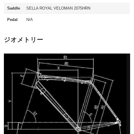
Saddle
SELLA ROYAL VELOMAN 2075HRN
Pedal
N/A
ジオメトリー