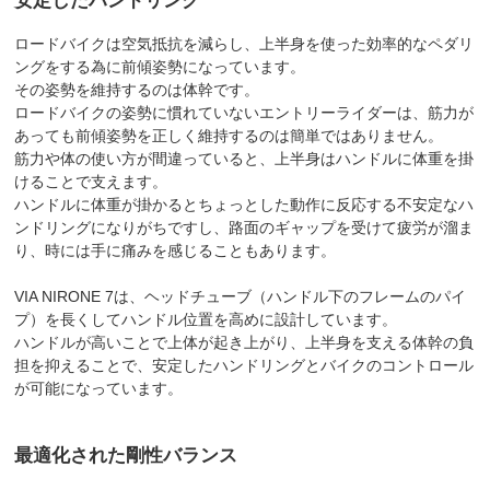
安定したハンドリング
ロードバイクは空気抵抗を減らし、上半身を使った効率的なペダリ
ングをする為に前傾姿勢になっています。
その姿勢を維持するのは体幹です。
ロードバイクの姿勢に慣れていないエントリーライダーは、筋力が
あっても前傾姿勢を正しく維持するのは簡単ではありません。
筋力や体の使い方が間違っていると、上半身はハンドルに体重を掛
けることで支えます。
ハンドルに体重が掛かるとちょっとした動作に反応する不安定なハ
ンドリングになりがちですし、路面のギャップを受けて疲労が溜ま
り、時には手に痛みを感じることもあります。
VIA NIRONE 7は、ヘッドチューブ（ハンドル下のフレームのパイ
プ）を長くしてハンドル位置を高めに設計しています。
ハンドルが高いことで上体が起き上がり、上半身を支える体幹の負
担を抑えることで、安定したハンドリングとバイクのコントロール
が可能になっています。
最適化された剛性バランス