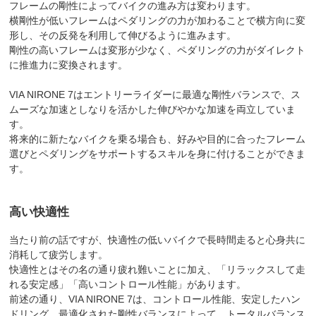
フレームの剛性によってバイクの進み方は変わります。
横剛性が低いフレームはペダリングの力が加わることで横方向に変
形し、その反発を利用して伸びるように進みます。
剛性の高いフレームは変形が少なく、ペダリングの力がダイレクト
に推進力に変換されます。
VIA NIRONE 7はエントリーライダーに最適な剛性バランスで、ス
ムーズな加速としなりを活かした伸びやかな加速を両立していま
す。
将来的に新たなバイクを乗る場合も、好みや目的に合ったフレーム
選びとペダリングをサポートするスキルを身に付けることができま
す。
高い快適性
当たり前の話ですが、快適性の低いバイクで長時間走ると心身共に
消耗して疲労します。
快適性とはその名の通り疲れ難いことに加え、「リラックスして走
れる安定感」「高いコントロール性能」があります。
前述の通り、VIA NIRONE 7は、コントロール性能、安定したハン
ドリング、最適化された剛性バランスによって、トータルバランス