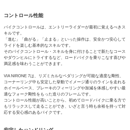
コントロール性能
バイクコントロールは、エントリーライダーが最初に覚えるべきス
キルです。
「進む」「曲がる」「止まる」といった操作は、安全かつ安心して
ライドを楽しむ基本的なスキルです。
そのバイクコントロール・スキルを身に付けることで新たなコース
やダウンヒルにトライするなど、ロードバイクを乗りこなす喜びや
満足感を味わうことができます。
VIA NIRONE 7は、リズミカルなペダリングが可能な適度な剛性、
コーナーリング中も安定した挙動でイメージ通りのラインを走れる
ホイールベース、ブレーキのフィーリングや加減を体感しやすい最
適なフォーク剛性をもった造りのフレームです。
コントロール性能が高いことから、初めてロードバイクに乗る方で
もリラックスして走ることができ、いざと言う時も余裕を持って対
応する安心感のあるバイクです。