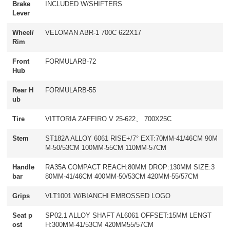
Brake
INCLUDED W/SHIFTERS
Lever
Wheel/
VELOMAN ABR-1 700C 622X17
Rim
Front
FORMULARB-72
Hub
Rear H
FORMULARB-55
ub
Tire
VITTORIA ZAFFIRO V 25-622、 700X25C
Stem
ST182A ALLOY 6061 RISE+/7° EXT:70MM-41/46CM 90M
M-50/53CM 100MM-55CM 110MM-57CM
Handle
RA35A COMPACT REACH:80MM DROP:130MM SIZE:3
bar
80MM-41/46CM 400MM-50/53CM 420MM-55/57CM
Grips
VLT1001 W/BIANCHI EMBOSSED LOGO
Seat p
SP02.1 ALLOY SHAFT AL6061 OFFSET:15MM LENGT
ost
H:300MM-41/53CM 420MM55/57CM