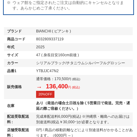
ウェア館をご指定されたご注文は自動的にキャンセルとなりま
す。あらかじめご了承ください。
ブランド
BIANCHI ( ビアンキ )
商品コード
8032809337119
年式
2025
サイズ
47 ( 身長目安160cm前後 )
カラー
シリアルブラック/チタニウムシルバーフルグロッシー
品番1
YTBJJC47N2
通常価格：
170,500
円 (税込)
→ 136,400
販売価格
円 (税込)
20%OFF
あり（発送の場合土日祝を除く5営業日で発送。完売・遅
在庫
延の際ご容赦ください。）
配送受取配送
完成車配送料6,000円(税込) ※沖縄県・離島へのお届けは
料 :
別途送料(税込￥30,000~)が必要となります。
店舗受取配送
0円 / 商品の移動距離などにより別途送料がかかることがあ
料 :
ります。（6000円 ～）