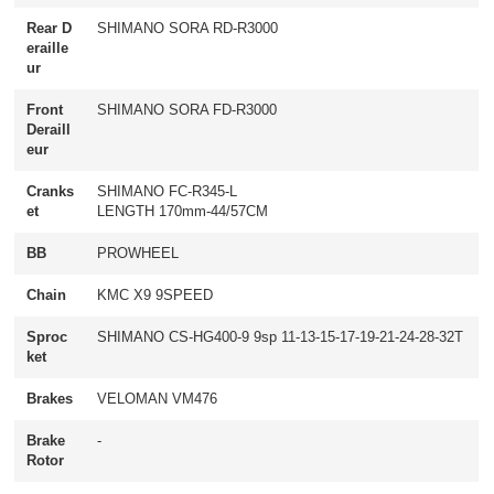
Rear D
SHIMANO SORA RD-R3000
eraille
ur
Front
SHIMANO SORA FD-R3000
Deraill
eur
Cranks
SHIMANO FC-R345-L
et
LENGTH 170mm-44/57CM
BB
PROWHEEL
Chain
KMC X9 9SPEED
Sproc
SHIMANO CS-HG400-9 9sp 11-13-15-17-19-21-24-28-32T
ket
Brakes
VELOMAN VM476
Brake
-
Rotor