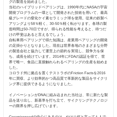
グの製造を始めました。
当社のハイブリッドベアリングは、1990年代にNASAの宇宙
開発プログラムの一環として開発された技術を用いて、最高
級グレードの窒化ケイ素セラミック球を使用。従来の鉄製ベ
アリングより58％軽く、30-50％軽く転がります。各球の製
造時間は50-70日ですが、得られる性能を考えると、待つだ
けの甲斐はあると言えるでしょう。
自転車用ベアリングで得た知識は、産業用ベアリングの開発
の足掛かりとなりました。現在は世界各地のさまざまな分野
の製造会社と協力して運営上の節約を実現し、競争力を保
ち、成長を続けています。2014年にFDAの認証を得て、世
界で唯一、食品に直接触れられるベアリングの生産を始めま
した。
コロラド州に拠点を置くテストラボのFriction Factsを2016
年に買収、より効率的かつ高品質で革新的な製品をサイクリ
ング界に提供できるようになりました。
イノベーションがDNAに組み込まれた当社は、常に新たな製
品を送り出し、新基準を打ち立て、サイクリングテクノロジ
ーの限界を押し広げています。
Ceramicspeedの中心にあるのは、やはり何と言っても人で