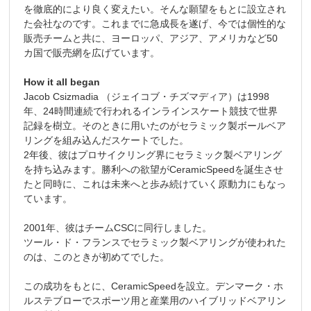
を徹底的により良く変えたい。そんな願望をもとに設立され
た会社なのです。これまでに急成長を遂げ、今では個性的な
販売チームと共に、ヨーロッパ、アジア、アメリカなど50
カ国で販売網を広げています。
How it all began
Jacob Csizmadia （ジェイコブ・チズマディア）は1998
年、24時間連続で行われるインラインスケート競技で世界
記録を樹立。そのときに用いたのがセラミック製ボールベア
リングを組み込んだスケートでした。
2年後、彼はプロサイクリング界にセラミック製ベアリング
を持ち込みます。勝利への欲望がCeramicSpeedを誕生させ
たと同時に、これは未来へと歩み続けていく原動力にもなっ
ています。
2001年、彼はチームCSCに同行しました。
ツール・ド・フランスでセラミック製ベアリングが使われた
のは、このときが初めてでした。
この成功をもとに、CeramicSpeedを設立。デンマーク・ホ
ルステブローでスポーツ用と産業用のハイブリッドベアリン