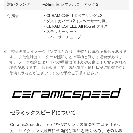
対応クランク
■24mm径 シマノホローテック２
付属品
・CERAMICSPEEDベアリング x2
・ダストカバー x2（スペーサー付属）
・CERAMICSPEED All Round グリス
・ステッカーシート
・スペーサーチューブ
製品画像はイメージサンプルとなり、実物とは異なる場合がありま
す。 また色味はモニターや照明などで実物と異なる場合がありま
す。 メーカ都合により仕様や重量は個体差や改良により変更される
場合があります。 合わせまして、製品精度・使用状況に影響のない
塗装ムラなどがございますので予めご了承ください。
セラミックスピードについて
CeramicSpeedは、ただのベアリング製造会社ではありませ
ん。サイクリング競技に革新的な製品を送り込み、その世界