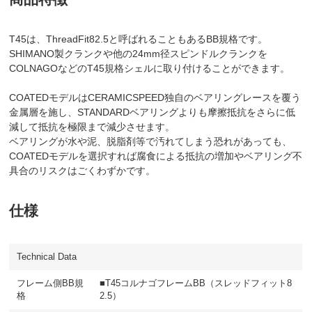
T45は、ThreadFit82.5と呼ばれることもあるBB規格です。
SHIMANO製クランクや他の24mm径スピンドルクランクを
COLNAGOなどのT45規格シェルに取り付けることができます。
COATEDモデルはCERAMICSPEED独自のベアリングレースを覆う
金属層を施し、STANDARDベアリングよりも摩擦抵抗をさらに低
減して抵抗を極限まで減少させます。
ベアリングが水や泥、脱脂剤等で汚れてしまう恐れがあっても、
COATEDモデルを選択すれば腐食による抵抗の増加やベアリング不
具合のリスクはごくわずかです。
仕様
Technical Data
フレーム側BB規
■T45コルナゴフレームBB（スレッドフィット8
格
2.5）