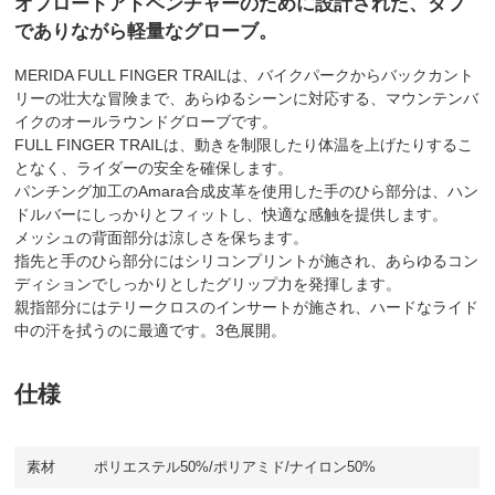
オフロードアドベンチャーのために設計された、タフ
でありながら軽量なグローブ。
MERIDA FULL FINGER TRAILは、バイクパークからバックカント
リーの壮大な冒険まで、あらゆるシーンに対応する、マウンテンバ
イクのオールラウンドグローブです。
FULL FINGER TRAILは、動きを制限したり体温を上げたりするこ
となく、ライダーの安全を確保します。
パンチング加工のAmara合成皮革を使用した手のひら部分は、ハン
ドルバーにしっかりとフィットし、快適な感触を提供します。
メッシュの背面部分は涼しさを保ちます。
指先と手のひら部分にはシリコンプリントが施され、あらゆるコン
ディションでしっかりとしたグリップ力を発揮します。
親指部分にはテリークロスのインサートが施され、ハードなライド
中の汗を拭うのに最適です。3色展開。
仕様
素材
ポリエステル50%/ポリアミド/ナイロン50%