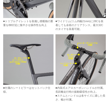
■トリプルアイレットを装備し積載物の重
■ワイドリム(リム内幅21mm)に28Cを装
量をBB付近に集中させ操作性を向上
着しても余裕のクリアランス。最大32C
のタイヤを装着可能。
■付属のシートピラーはセットバック仕
■内装式エアロカーボンハンドルが付属。
様。
長距離走行時の振動吸収性が向上。
■ステムとハンドルは各サイズに適した長
さ、幅が付属。