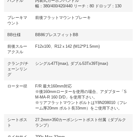
ハンドル
内装式カーボンハンドル
幅：380/400/420/440 リーチ：80 ドロップ：130
ブレーキマ
前後フラットマウントブレーキ
ウント
BB仕様
BB86プレスフィットBB
前後スルー
F12x100、R12ｘ142 (M12*P1.5mm)
アクスル
クランク/チ
シングル47T(max), ダブル53Tx39T(max)
ェーンリン
グ
ローター径
F/R 最大160mm対応
※後160mmローターを使用の場合、アダプター「S
M-MA-R 160 D/D」を使用下さい。
※リアフラットマウントボルトはY8N208010（フレ
ーム厚20mm ボルト長33mm）をご使用下さい。
シートポス
27.2mm×350カーボンシートポスト付属（ダブルク
ト
ランプ）