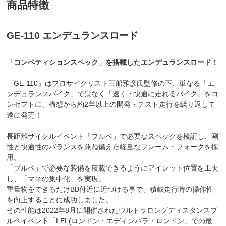
商品特徴
GE-110 エンデュランスロード
「コンペティションスペック」を搭載したエンデュランスロード！
「GE-110」はプロサイクリスト三船雅彦氏監修の下、単なる「エ
ンデュランスバイク」ではなく「速く・快適に走れるバイク」をコ
ンセプトに、構想から約2年以上の開発・テスト走行を繰り返して
遂に発売！
長距離サイクルイベント「ブルベ」で必要なスペックを検証し、剛
性と快適性のバランスを兼ね備えた軽量なフレーム・フォークを採
用。
「ブルベ」で必要な装備を積載できるようにアイレット位置を工夫
し、「マスの集中化」を実現。
重量物をできるだけBB付近に近づける事で、積載走行時の操作性
を向上することに成功しました。
その性能は2022年8月に開催されたウルトラロングディスタンスブ
ルベイベント「LEL(ロンドン・エディンバラ・ロンドン」での最