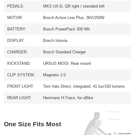
PEDALS:
MKS UX-D, QR right / standard left
MOTOR:
Bosch Active Line Plus, 36V/250W
BATTERY:
Bosch PowerPack 300 Wh
DISPLAY:
Bosch Intuvia
CHARGER:
Bosch Standard Charger
KICKSTAND:
URSUS MOOI, Rear mount
CLIP SYSTEM:
Magnetix 2.0
FRONT LIGHT:
Tern Valo Direct, integrated, 41 lux/150 lumens
REAR LIGHT:
Herrmans H-Trace, for eBike
One Size Fits Most