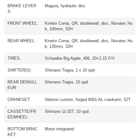
BRAKE LEVER
Magura, hydraulic disc
S:
FRONT WHEEL:
Kinetix Comp, QR, doublewall, disc, Novatec Hu
b, 100mm, 32H
REAR WHEEL:
Kinetix Comp, QR, doublewall, disc, Novatec Hu
b, 135mm, 32H
TIRES:
Schwalbe Big Apple, 406, 20×2.15 F/V
SHIFTER(S):
Shimano Tiagra, 1 x 10 spd
REAR DERAILL
Shimano Tiagra, 10 spd.
EUR:
CRANKSET:
Vektron custom, forged 6061-AL crankarm, 52T
CASSETTE/FR
Shimano 11-32T, 10 spd.
EEWHEEL:
BOTTOM BRAC
Motor integrated
KET: