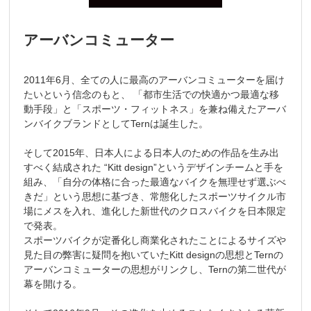
アーバンコミューター
2011年6月、全ての人に最高のアーバンコミューターを届け
たいという信念のもと、 「都市生活での快適かつ最適な移
動手段」と「スポーツ・フィットネス」を兼ね備えたアーバ
ンバイクブランドとしてTernは誕生した。
そして2015年、日本人による日本人のための作品を生み出
すべく結成された “Kitt design”というデザインチームと手を
組み、「自分の体格に合った最適なバイクを無理せず選ぶべ
きだ」という思想に基づき、常態化したスポーツサイクル市
場にメスを入れ、進化した新世代のクロスバイクを日本限定
で発表。
スポーツバイクが定番化し商業化されたことによるサイズや
見た目の弊害に疑問を抱いていたKitt designの思想とTernの
アーバンコミューターの思想がリンクし、Ternの第二世代が
幕を開ける。