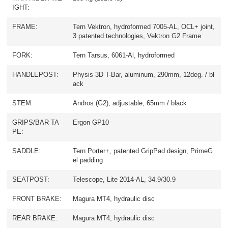
IGHT:
FRAME:
Tern Vektron, hydroformed 7005-AL, OCL+ joint,
3 patented technologies, Vektron G2 Frame
FORK:
Tern Tarsus, 6061-Al, hydroformed
HANDLEPOST:
Physis 3D T-Bar, aluminum, 290mm, 12deg. / bl
ack
STEM:
Andros (G2), adjustable, 65mm / black
GRIPS/BAR TA
Ergon GP10
PE:
SADDLE:
Tern Porter+, patented GripPad design, PrimeG
el padding
SEATPOST:
Telescope, Lite 2014-AL, 34.9/30.9
FRONT BRAKE:
Magura MT4, hydraulic disc
REAR BRAKE:
Magura MT4, hydraulic disc