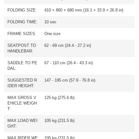
FOLDING SIZE:
410 × 860 × 680 mm (16.1 × 33.9 × 26.8 in)
FOLDING TIME:
10 sec
FRAME SIZES:
One size
SEATPOST TO
62 - 69 cm (24.4 - 27.2 in)
HANDLEBAR:
SADDLE TO PE
67 - 110 cm (26.4 - 43.3 in)
DAL:
SUGGESTED R
147 - 195 cm (57.9 - 76.8 in)
IDER HEIGHT:
MAX GROSS V
125 kg (275.6 lb)
EHICLE WEIGH
T:
MAX LOAD WEI
105 kg (231.5 lb)
GHT:
MAX RIDER WE
105 kg (231.5 lb)