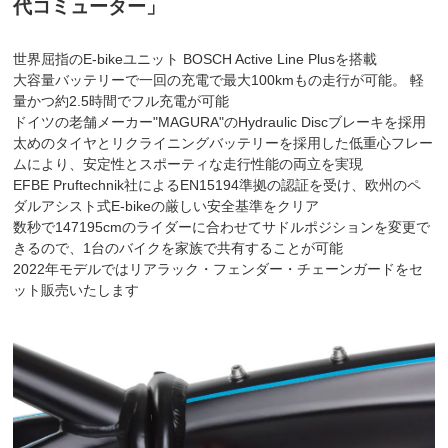
代コミューター」
世界屈指のE-bikeユニット BOSCH Active Line Plusを搭載
大容量バッテリーで一回の充電で最大100kmもの走行が可能。 軽
量かつ約2.5時間でフル充電が可能
ドイツの老舗メーカー"MAGURA"のHydraulic Discブレーキを採用
太めのタイヤとリクライニングバッテリーを採用した低重心フレー
ムにより、安定性とスポーティな走行性能の両立を実現
EFBE Pruftechnik社によるEN15194準拠の認証を受け、欧州のペ
ダルアシスト式E-bikeの厳しい安全基準をクリア
数秒で147195cmのライダーに合わせてサドルポジションを変更で
きるので、1台のバイクを家族で共有することが可能
2022年モデルではリアラック・フェンダー・チェーンガードをセ
ット販売いたします