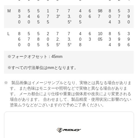
M
8
5
5
1
7
7
4
6
98
8
5
3
3
4
6
7
3°
3.
0
6
7
0
7
9
0
0
5
5
5°
5
4
3
0
L
8
5
5
2
7
7
4
6
10
8
5
3
6
7
8
0
2.
3.
0
3
05
3
9
9
0
0
5
5
5°
5°
8
4
9
6
※フォークオフセット：45mm
※すべての寸法単位はmmとなります。
製品画像はイメージサンプルとなり、実物とは異なる場合がありま
す。 また色味はモニターや照明などで実物と異なる場合がありま
す。 メーカ都合により仕様や重量は個体差や改良により変更される
場合があります。 合わせまして、製品精度・使用状況に影響のない
塗装ムラなどがございますので予めご了承ください。