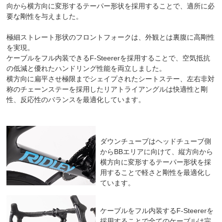
向から横方向に変形するテーパー形状を採用することで、適所に必
要な剛性を与えました。
極細ストレート形状のフロントフォークは、外観とは裏腹に高剛性
を実現。
ケーブルをフル内装できるF-Steererを採用することで、空気抵抗
の低減と優れたハンドリング性能を両立しました。
横方向に扁平させ極限までシェイプされたシートステー、左右非対
称のチェーンステーを採用したリアトライアングルは快適性と剛
性、反応性のバランスを最適化しています。
ダウンチューブはヘッドチューブ側
からBBエリアに向けて、縦方向から
横方向に変形するテーパー形状を採
用することで軽さと剛性を最適化し
ています。
ケーブルをフル内装するF-Steererを
採用することで全てのケーブルは完