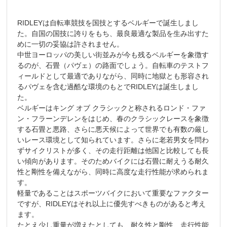
RIDLEYは自転車競技を国技とするベルギーで誕生しまし
た。自国の国技に誇りをもち、最良最適な製品を生み出すた
めに一切の妥協は許されません。
中世ヨーロッパの美しい街並みが今も残るベルギーを象徴す
るのが、石畳（パヴェ）の路面でしょう。自転車のテストフ
ィールドとして最適でありながら、同時に地獄とも形容され
るパヴェを含む過酷な環境のもとでRIDLEYは誕生しまし
た。
ベルギーはキング オブ クラシックと称されるロンド・ファ
ン・フラーンデレンをはじめ、春のクラシックレースを象徴
する石畳と悪路、さらに悪天候によって世界でも有数の厳し
いレース環境として知られています。さらに老若男女を問わ
ずサイクリストが多く、その走行距離は他国と比較しても長
い傾向があります。そのためバイクには石畳に耐えうる耐久
性と剛性を備えながら、同時に高度な走行性能が求められま
す。
軽量であることはスポーツバイクにおいて重要なファクター
ですが、RIDLEYはそれ以上に優先すべきものがあると考え
ます。
たとえ少し重量が増えたとしても、耐久性と剛性、走行性能