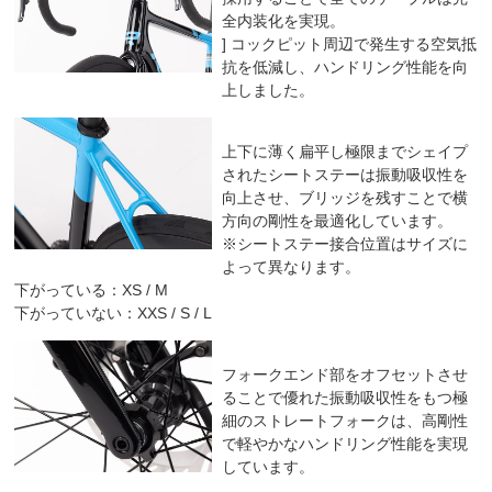
全内装化を実現。
] コックピット周辺で発生する空気抵
抗を低減し、ハンドリング性能を向
上しました。
上下に薄く扁平し極限までシェイプ
されたシートステーは振動吸収性を
向上させ、ブリッジを残すことで横
方向の剛性を最適化しています。
※シートステー接合位置はサイズに
よって異なります。
下がっている：XS / M
下がっていない：XXS / S / L
フォークエンド部をオフセットさせ
ることで優れた振動吸収性をもつ極
細のストレートフォークは、高剛性
で軽やかなハンドリング性能を実現
しています。