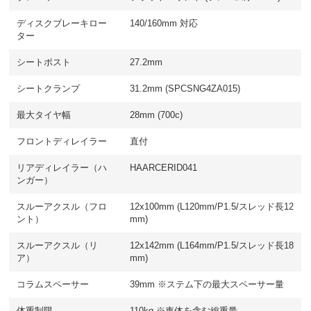
ディスクブレーキロー
140/160mm 対応
ター
シートポスト
27.2mm
シートクランプ
31.2mm (SPCSNG4ZA015)
最大タイヤ幅
28mm (700c)
フロントディレイラー
直付
リアディレイラー（ハ
HAARCERID041
ンガー）
スルーアクスル（フロ
12x100mm (L120mm/P1.5/スレッド長12
ント）
mm)
スルーアクスル（リ
12x142mm (L164mm/P1.5/スレッド長18
ア）
mm)
コラムスペーサー
39mm ※ステム下の最大スペーサー量
体重制限
110kg ※車体を含む総重量