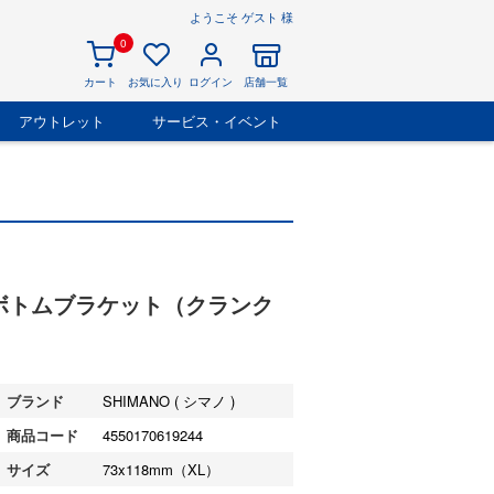
ようこそ ゲスト 様
0
カート
お気に入り
ログイン
店舗一覧
アウトレット
サービス・イベント
300 ボトムブラケット（クランク
ブランド
SHIMANO ( シマノ )
商品コード
4550170619244
サイズ
73x118mm（XL）