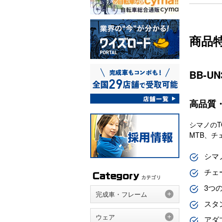
商品
BB-
高品質
シマノのT
MTB、
シマ
チェ
3つ
完成車・フレーム
スタ
ウェア
アダ