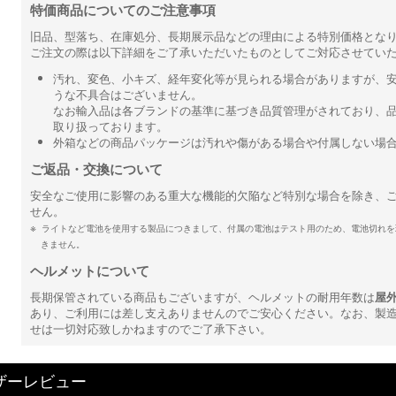
特価商品についてのご注意事項
旧品、型落ち、在庫処分、長期展示品などの理由による特別価格とな
ご注文の際は以下詳細をご了承いただいたものとしてご対応させてい
汚れ、変色、小キズ、経年変化等が見られる場合がありますが、
うな不具合はございません。
なお輸入品は各ブランドの基準に基づき品質管理がされており、
取り扱っております。
外箱などの商品パッケージは汚れや傷がある場合や付属しない場
ご返品・交換について
安全なご使用に影響のある重大な機能的欠陥など特別な場合を除き、
せん。
ライトなど電池を使用する製品につきまして、付属の電池はテスト用のため、電池切れを
きません。
ヘルメットについて
長期保管されている商品もございますが、ヘルメットの耐用年数は
屋
あり、ご利用には差し支えありませんのでご安心ください。なお、製
せは一切対応致しかねますのでご了承下さい。
ザーレビュー