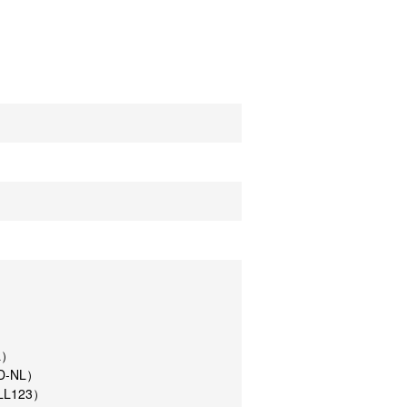
L）
D-NL）
LL123）