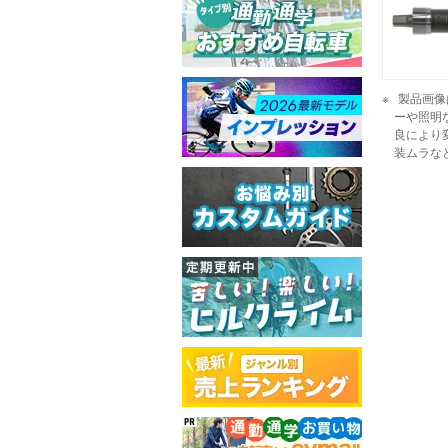
製品画像
ーや照明
良により
装ムラな