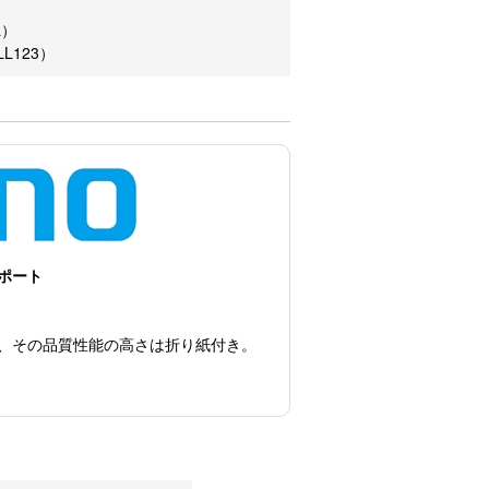
L）
LL123）
ポート
、その品質性能の高さは折り紙付き。