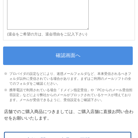
(退会をご希望の方は、退会理由をご記入下さい)
プロバイダの設定などにより、迷惑メールフォルダなど、本来受信されるべきフ
ォルダ以外に受信されている場合があります。まずはご利用のメールソフトの全
てのフォルダをご確認ください。
携帯電話で利用されている場合「ドメイン指定受信」や「PCからのメール受信拒
否設定」などにより弊社からのメールがブロックされているケースが増えており
ます。メールが受信できるように、受信設定をご確認下さい。
店舗でのご購入商品につきましては、ご購入店舗に直接お問い合わ
せをお願いいたします。