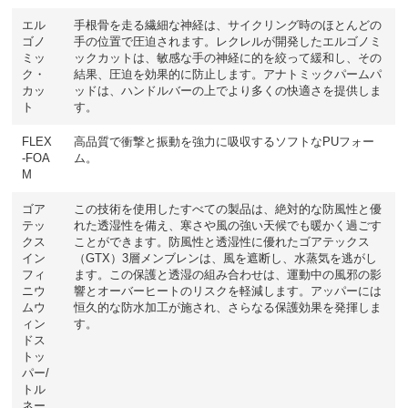
エル
手根骨を走る繊細な神経は、サイクリング時のほとんどの
ゴノ
手の位置で圧迫されます。レクレルが開発したエルゴノミ
ミッ
ックカットは、敏感な手の神経に的を絞って緩和し、その
ク・
結果、圧迫を効果的に防止します。アナトミックパームパ
カッ
ッドは、ハンドルバーの上でより多くの快適さを提供しま
ト
す。
FLEX
高品質で衝撃と振動を強力に吸収するソフトなPUフォー
-FOA
ム。
M
ゴア
この技術を使用したすべての製品は、絶対的な防風性と優
テッ
れた透湿性を備え、寒さや風の強い天候でも暖かく過ごす
クス
ことができます。防風性と透湿性に優れたゴアテックス
イン
（GTX）3層メンブレンは、風を遮断し、水蒸気を逃がし
フィ
ます。この保護と透湿の組み合わせは、運動中の風邪の影
ニウ
響とオーバーヒートのリスクを軽減します。アッパーには
ムウ
恒久的な防水加工が施され、さらなる保護効果を発揮しま
ィン
す。
ドス
トッ
パー/
トル
ネー