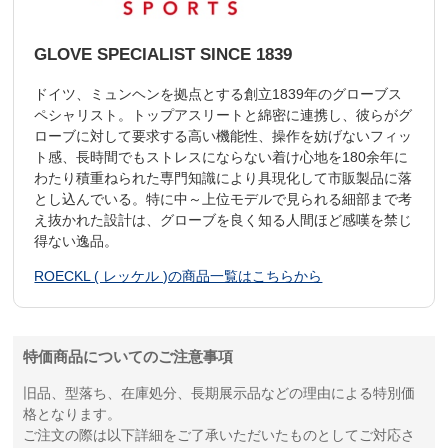
GLOVE SPECIALIST SINCE 1839
ドイツ、ミュンヘンを拠点とする創立1839年のグローブス
ペシャリスト。トップアスリートと綿密に連携し、彼らがグ
ローブに対して要求する高い機能性、操作を妨げないフィッ
ト感、長時間でもストレスにならない着け心地を180余年に
わたり積重ねられた専門知識により具現化して市販製品に落
とし込んでいる。特に中～上位モデルで見られる細部まで考
え抜かれた設計は、グローブを良く知る人間ほど感嘆を禁じ
得ない逸品。
ROECKL ( レッケル )の商品一覧はこちらから
特価商品についてのご注意事項
旧品、型落ち、在庫処分、長期展示品などの理由による特別価
格となります。
ご注文の際は以下詳細をご了承いただいたものとしてご対応さ