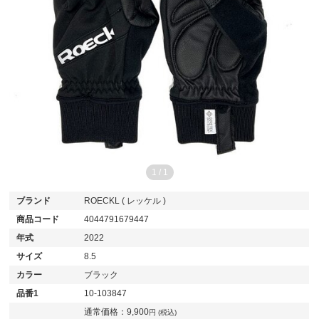
1
/
1
ブランド
ROECKL ( レッケル )
商品コード
4044791679447
年式
2022
サイズ
8.5
カラー
ブラック
品番1
10-103847
通常価格：
9,900
円 (税込)