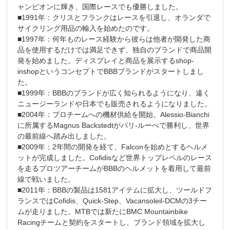
ャンピオンに輝き、国際レースでも優勝しました。
■1991年：クリスとフランクはレースを引退し、オランダで
サイクリング用品の輸入を始めたのです。
■1997年：何年ものレース経験から彼らは他者が開発した商
品を使用するだけでは満足できず、独自のブランドで商品開
発を始めました。ディスプレイと商品を展示するshop-
inshopというコンセプトでBBBブランドがスタートしまし
た。
■1999年：BBBのブランドが広く知られるようになり、遠く
ニュージーランドや日本でも販売されるようになりました。
■2004年：プロチームへの機材供給を開始。Alessio-Bianchi
に所属するMagnus Backstedtがパリ-ルーべで勝利し、世界
の最前線へ踏み出しました。
■2009年：2年間の開発を経て、Falconを始めとするヘルメ
ットが完成しました。Cofidisなど世界トップレベルのレース
を走るプロツアーチームがBBBのヘルメットを着用して最前
線で戦いました。
■2011年：BBBの製品は1581アイテムに拡大し、ツールドフ
ランスではCofidis、Quick-Step、Vacansoleil-DCMの3チー
ムが走りました。MTBでは新たにBMC Mountainbike
Racingチームと契約をスタートし、ブランド領域を拡大し