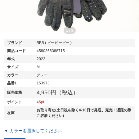
1
/
3
ブランド
BBB ( ビービービー )
商品コード
4580366388715
年式
2022
サイズ
M
カラー
グレー
品番1
153973
4,950円（税込）
販売価格
ポイント
45
お取り寄せ(土日祝を除く4-10日で発送。完売・遅延の際
在庫
ご容赦ください)
▼ カラーを選択してください