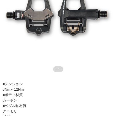
1
/
1
■テンション
8Nm～12Nm
■ボディ材質
カーボン
■ペダル軸材質
クロモリ