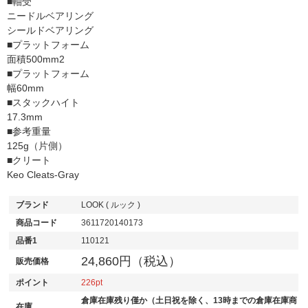
■軸受
ニードルベアリング
シールドベアリング
■プラットフォーム
面積500mm2
■プラットフォーム
幅60mm
■スタックハイト
17.3mm
■参考重量
125g（片側）
■クリート
Keo Cleats-Gray
ブランド
LOOK ( ルック )
商品コード
3611720140173
品番1
110121
24,860円（税込）
販売価格
ポイント
226
倉庫在庫残り僅か（土日祝を除く、13時までの倉庫在庫商
在庫