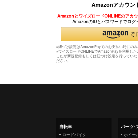
Amazonアカウ
AmazonとワイズロードONLINEのア
AmazonのIDとパスワードでロ
※紐づけ設定はAmazonPayでのお支払い時にの
※ワイズロードONLINEでAmazonPayを利用し
したが新規登録もしくは紐づけ設定を行っていな
ださい。
自転車
パーツ･
ロードバイク
ホイー