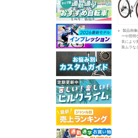
製品画像
ーや照明
良により
装ムラな