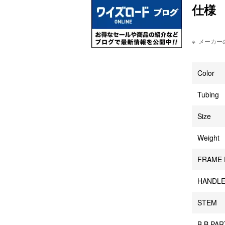
仕様
メーカー
Color
Tubing
Size
Weight
FRAME
HANDLE
STEM
B.B.PA