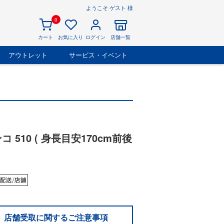
ようこそ ゲスト 様
0
カート
お気に入り
ログイン
店舗一覧
アウトレット
サービス・イベント
ンコ 510 ( 身長目安170cm前後
店舗受取に関するご注意事項