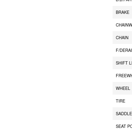
BRAKE
CHAIN
CHAIN
F/DERA
SHIFT 
FREEW
WHEEL
TIRE
SADDL
SEAT P