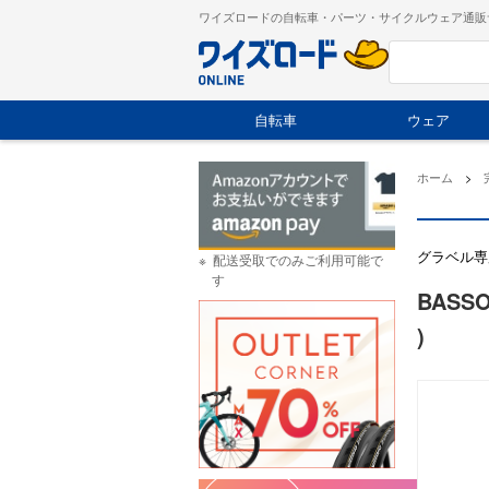
ワイズロードの自転車・パーツ・サイクルウェア通販
自転車
ウェア
ホーム
>
グラベル専
配送受取でのみご利用可能で
す
BASS
)