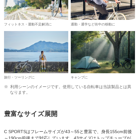
フィットネス・運動不足解消に
通勤・通学など街中の移動に
旅行・ツーリングに
キャンプに
利用シーンのイメージです。使用している自転車は当該製品とは異
なります。
豊富なサイズ展開
C SPORTSはフレームサイズが43～55と豊富で、身長155cm前後
～190cm前後まで対応しています。43サイズはトップチューブが