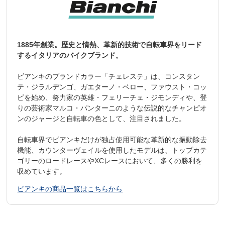
RIM
Velomann ATD500 disc version, alloy, 700c 622x19 32H
TIRE
KENDA K1067 - Kwick Tendril , 700x38c ,TPI60DA
トップチューブ（前三角形の上）
1885年創業。歴史と情熱、革新的技術で自転車界をリード
STEM
Velomann ST69A 3D forged 6061 Alloy, 12° 31,8mm 28,6
するイタリアのバイクブランド。
mm, 70mm x size 43cm, 100mm x size 47cm/51cm, 120
mm x size 55cm
トップチューブは横に扁平させて少し山なりの形状。
ビアンキのブランドカラー「チェレステ」は、コンスタン
地面からの突き上げをフレームが微妙に変形することで衝撃を緩和
HANDL
Velomann MTB11AFS Alloy 6061 DB, 580mm, flat bar, 9°
テ・ジラルデンゴ、ガエターノ・ベロー、ファウスト・コッ
し快適性を高め疲労を軽減します。
EBAR
bend, 31,8mm
ピを始め、努力家の英雄・フェリーチェ・ジモンディや、登
りの芸術家マルコ・パンターニのような伝説的なチャンピオ
GRIPS
Ergonomic Double density VLG-1824-D2 kraton Bianchi
ンのジャージと自転車の色として、注目されました。
SEATP
Velomann SP02.1 Alloy shaft AL6061, alloy head, 15mm
自転車界でビアンキだけが独占使用可能な革新的な振動除去
OST
offset, 31,6mm, 350mm
機能、カウンターヴェイルを使用したモデルは、トップカテ
SADDL
Velomann 2087HRN
ゴリーのロードレースやXCレースにおいて、多くの勝利を
E
収めています。
PEDAL
Included
ビアンキの商品一覧はこちらから
ヘッドチューブ（ハンドルの下のパイプ）
長めに設計することで上体が起きた負担の少ない姿勢となり、首や