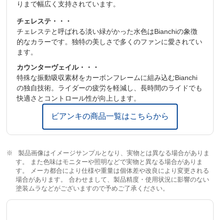
りまで幅広く支持されています。
DERAI
LLEUR
チェレステ・・・
チェレステと呼ばれる淡い緑がかった水色はBianchiの象徴
FRONT
Shimano FD-TY700
的なカラーです。独特の美しさで多くのファンに愛されてい
DERAI
ます。
LLEUR
カウンターヴェイル・・・
CRANK
Shimano FC-TY301, 42/34/24T, 170mm; 43-51, 175mm:
機敏な走り、負担の少ない乗車姿勢と高い
特殊な振動吸収素材をカーボンフレームに組み込むBianchi
サイズ
A
B1
BS
C
D
E
G
G1
SET
55
の独自技術。ライダーの疲労を軽減し、長時間のライドでも
快適性、安定したハンドリング
快適さとコントロール性が向上します。
43
430
525
510
465
68
125
75°
70°
BB
Shimano BB-UN101, Spindle:Square Type, Shell:BSA 68
mm,Spindle:122.5mm(D-NL)
ビアンキの商品一覧はこちらから
47
470
545
527
460
68
135
74.5°
71°
ダウンチューブ（前三角形の下）
CHAIN
KMC Z-8.1
51
510
565
544
460
68
155
73.5°
71.5°
BRAKE
Shimano BR-MT200
エッジを効かせ箇所によって形状を変化させることで、ライダーの
製品画像はイメージサンプルとなり、実物とは異なる場合がありま
S
55
550
585
563
460
68
185
73°
72°
力を受け止め機敏な走りを実現。
す。 また色味はモニターや照明などで実物と異なる場合がありま
す。 メーカ都合により仕様や重量は個体差や改良により変更される
ROTOR
Shimano SM-RT10 Rotor For Disc-Brake, 160mm
場合があります。 合わせまして、製品精度・使用状況に影響のない
塗装ムラなどがございますので予めご了承ください。
HUB
Front: Formula CL-1420 Center lock, 32hole
Rear: Formula CL-1422 Center lock, 32hole, 14G, O.L.D.
135mm AXEL145mm QR