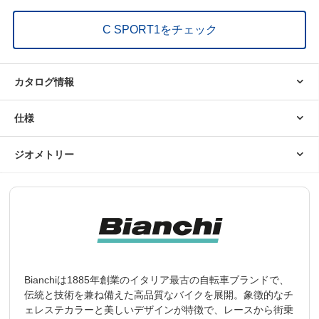
C SPORT1をチェック
カタログ情報
最適化したフレーム形状
仕様
ジオメトリー
FRAME
C-SPORT alu disc frame/SIZE: 47 / 51 / 55 C-SPORT S
スポーツバイクは各パイプの形状や太さなどによって、そのバイク
TEP THRU alu disc frame: SIZE: 43
が目指す「乗り心地」になるよう解析・設計・開発をしています。
C SPORTは最先端のバイク開発の知見を持ったビアンキならでは
FORK
FF28"AL DISC118 OZXQC-103-7C ALU FORK 28" 700c,
の、高性能かつコストパフォーマンスに優れたフレームです。
1-1/8"
HEADS
FSA NO.8B / ZS4D, 1-1/8"
ET
SHIFT
Shimano ST-EF505
Bianchiは1885年創業のイタリア最古の自転車ブランドで、
ERS
伝統と技術を兼ね備えた高品質なバイクを展開。象徴的なチ
ェレステカラーと美しいデザインが特徴で、レースから街乗
REAR
Shimano RD-M360