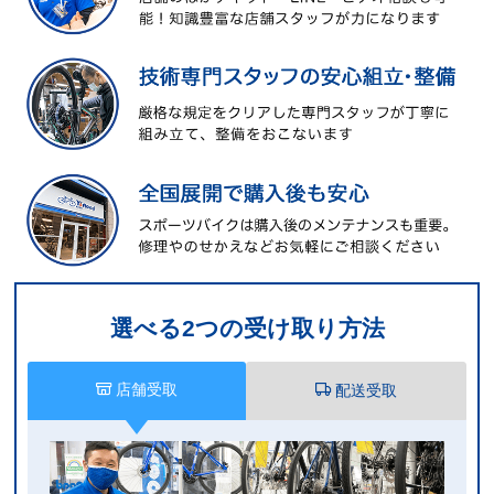
平坦路から登りもこなすギア構成
クランク（前ギア）は3枚、スプロケット（後ギア）は8枚の合計
24段。
選べる2つの受け取り方法
平坦路での軽快な走りから急な登り坂まで、様々な環境で最適なギ
アを選ぶことができます。
体力に合わせて最適なギアを選べるので、体力に自信のない方や疲
店舗受取
配送受取
れた時も最適なギアを選ぶことができます。