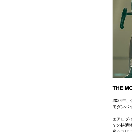
THE M
2024
モダンバ
エアロダ
での快適
私たちは