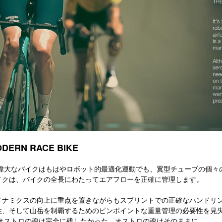
ODERN RACE BIKE
年、偉大なバイクはもはやロボット的最適化運動でも、翼型チューブの個々
イクは、バイクの全長にわたってエアフローを正確に管理します。
イナミクスの向上に重点を置きながらもスプリントでの正確なハンドリ
性、そして山岳を制覇するためのピンポイントな重量管理の必要性を見
 オストロの魂は完全に残したかった。オストロの魂はそのままに…。