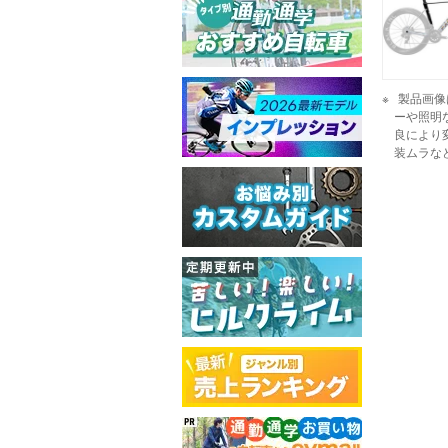
製品画像
ーや照明
良により
装ムラな