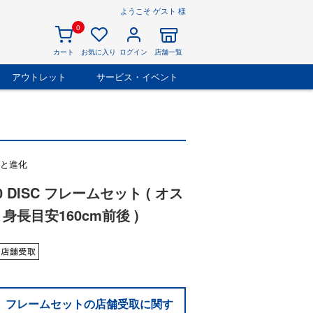
ようこそ ゲスト 様
0
カート
お気に入り
ログイン
店舗一覧
アウトレット
サービス・イベント
へと進化
0 DISC フレームセット ( オス
 身長目安160cm前後 )
フレームセットの店舗受取に関す