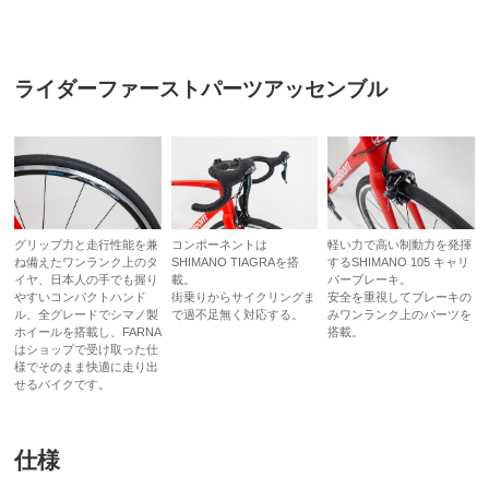
ライダーファーストパーツアッセンブル
グリップ力と走行性能を兼
コンポーネントは
軽い力で高い制動力を発揮
ね備えたワンランク上のタ
SHIMANO TIAGRAを搭
するSHIMANO 105 キャリ
イヤ、日本人の手でも握り
載。
パーブレーキ。
やすいコンパクトハンド
街乗りからサイクリングま
安全を重視してブレーキの
ル、全グレードでシマノ製
で過不足無く対応する。
みワンランク上のパーツを
ホイールを搭載し、FARNA
搭載。
はショップで受け取った仕
様でそのまま快適に走り出
せるバイクです。
仕様