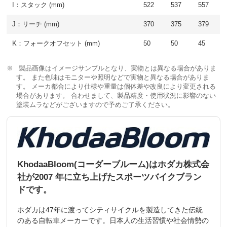
I：スタック (mm)
522
537
557
J：リーチ (mm)
370
375
379
K：フォークオフセット (mm)
50
50
45
製品画像はイメージサンプルとなり、実物とは異なる場合がありま
す。 また色味はモニターや照明などで実物と異なる場合がありま
す。 メーカ都合により仕様や重量は個体差や改良により変更される
場合があります。 合わせまして、製品精度・使用状況に影響のない
塗装ムラなどがございますので予めご了承ください。
KhodaaBloom(コーダーブルーム)はホダカ株式会
社が2007 年に立ち上げたスポーツバイクブラン
ドです。
ホダカは47年に渡ってシティサイクルを製造してきた伝統
のある自転車メーカーです。日本人の生活習慣や社会情勢の