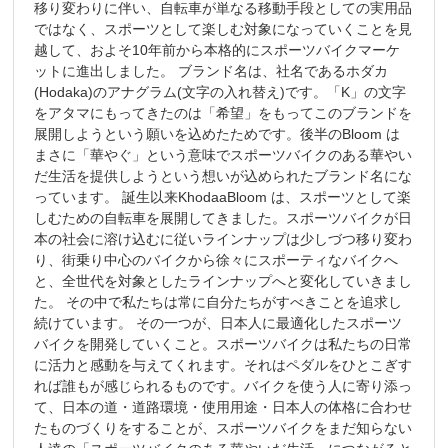
移り変わりに伴い、自転車が単なる移動手段としての実用品
ではなく、スポーツとして楽しむ対象になっていくことを見
越して、およそ10年前から本格的にスポーツバイクマーケ
ットに進出しました。 ブランド名は、社名であるホダカ
(Hodaka)のアナグラム(文字の入れ替え)です。「K」の文字
をアタマにもってきたのは「希望」をもってこのブランドを
展開しようという願いを込めたためです。後半のBloom は
まさに「華やぐ」という意味でスポーツバイクのある華やい
だ生活を提供しようという想いが込められたブランド名にな
っています。 誕生以来KhodaaBloom は、スポーツとして楽
しむための自転車を展開してきました。スポーツバイクが日
本の社会に溶け込むに従いラインナップは少しづつ移り変わ
り、街乗り中心のバイクから徐々にスポーティなバイクへ
と、全世代を対象としたラインナップへと変化していきまし
た。 その中で私たちは常に自分たちがすべきことを追求し
続けています。 その一つが、日本人に最適化したスポーツ
バイクを開発していくこと。スポーツバイクは私たちの日常
に活力と感動を与えてくれます。それはペダルをひとこぎす
れば誰もが感じられるものです。バイクを使う人に寄り添っ
て、日本の道・道路環境・使用用途・日本人の体格に合わせ
たものづくりをすることが、スポーツバイクをまだ知らない