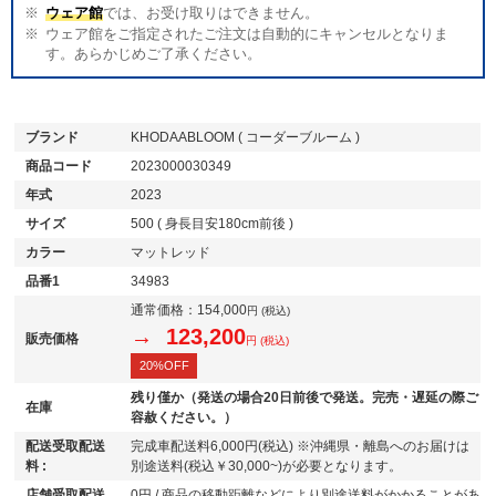
ウェア館
では、お受け取りはできません。
ウェア館をご指定されたご注文は自動的にキャンセルとなりま
す。あらかじめご了承ください。
ブランド
KHODAABLOOM ( コーダーブルーム )
商品コード
2023000030349
年式
2023
サイズ
500 ( 身長目安180cm前後 )
カラー
マットレッド
品番1
34983
通常価格：
154,000
円 (税込)
→ 123,200
販売価格
円 (税込)
20%OFF
残り僅か（発送の場合20日前後で発送。完売・遅延の際ご
在庫
容赦ください。）
配送受取配送
完成車配送料6,000円(税込) ※沖縄県・離島へのお届けは
料 :
別途送料(税込￥30,000~)が必要となります。
店舗受取配送
0円 / 商品の移動距離などにより別途送料がかかることがあ