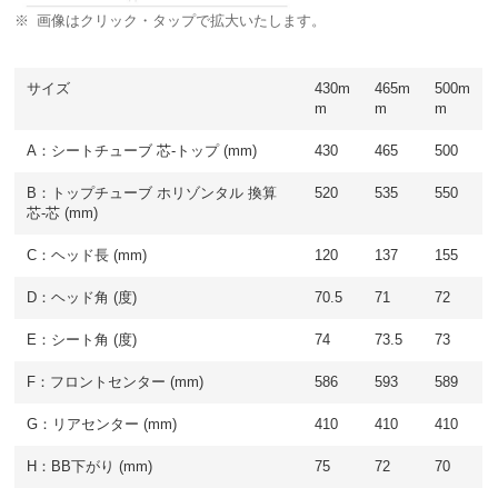
画像はクリック・タップで拡大いたします。
サイズ
430m
465m
500m
m
m
m
A：シートチューブ 芯-トップ (mm)
430
465
500
B：トップチューブ ホリゾンタル 換算
520
535
550
芯-芯 (mm)
C：ヘッド長 (mm)
120
137
155
D：ヘッド角 (度)
70.5
71
72
E：シート角 (度)
74
73.5
73
F：フロントセンター (mm)
586
593
589
G：リアセンター (mm)
410
410
410
H：BB下がり (mm)
75
72
70