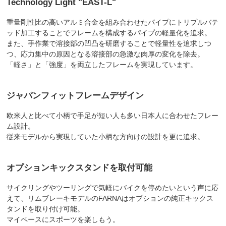
Technology Light "EAST-L"
重量剛性比の高いアルミ合金を組み合わせたパイプにトリプルバテ
ッド加工することでフレームを構成するパイプの軽量化を追求。
また、手作業で溶接部の凹凸を研磨することで軽量性を追求しつ
つ、応力集中の原因となる溶接部の急激な肉厚の変化を除去。
「軽さ」と「強度」を両立したフレームを実現しています。
ジャパンフィットフレームデザイン
欧米人と比べて小柄で手足が短い人も多い日本人に合わせたフレー
ム設計。
従来モデルから実現していた小柄な方向けの設計を更に追求。
オプションキックスタンドを取付可能
サイクリングやツーリングで気軽にバイクを停めたいという声に応
えて、リムブレーキモデルのFARNAはオプションの純正キックス
タンドを取り付け可能。
マイペースにスポーツを楽しもう。