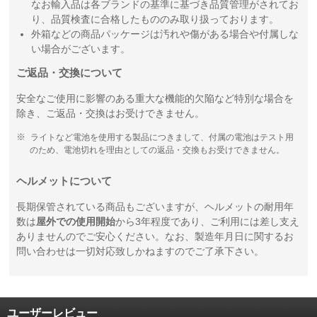
なお輸入品は各ブランドの基準に基づき品質管理がされてお
り、品質検査に合格したもののみ取り扱っております。
外箱などの商品パッケージは汚れや傷がある場合や付属しな
い場合がございます。
ご返品・交換について
安全なご使用に影響のある重大な機能的欠陥など特別な場合を
除き、ご返品・交換はお受けできません。
ライトなど電池を使用する製品につきまして、付属の電池はテスト用
のため、電池切れを理由としての返品・交換もお受けできません。
ヘルメットについて
長期保管されている商品もございますが、ヘルメットの耐用年
数は
屋外での使用開始
から3年程度であり、ご利用には差し支え
ありませんのでご安心ください。なお、製造年月日に関するお
問い合わせは一切対応致しかねますのでご了承下さい。
ユーザーレビュー