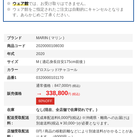
ウェア館
では、お受け取りはできません。
ウェア館をご指定されたご注文は自動的にキャンセルとなりま
す。あらかじめご了承ください。
ブランド
MARIN ( マリン )
商品コード
2020000108030
年式
2020
サイズ
M ( 適応身長目安175cm前後 )
カラー
グロスレッド/チャコール
品番1
0320000101170
通常価格：
847,000
円 (税込)
→ 338,800
販売価格
円 (税込)
60%OFF
在庫
なし(現在、全店舗で在庫切れです。)
配送受取配送
完成車配送料6,000円(税込) ※沖縄県・離島へのお届けは
料 :
別途送料(税込￥30,000~)が必要となります。
店舗受取配送
0円 / 商品の移動距離などにより別途送料がかかることがあ
料 :
ります。（6000円 ～）