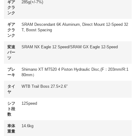
ギア
285g(+/-7%)
クラ
ンク
ギア
SRAM Descendant 6K Aluminum, Direct Mount 12-Speed 32
クラ
T, Boost Spacing
ンク
変速
SRAM NX Eagle 12 Speed/SRAM GX Eagle 12-Speed
パー
ツ
ブレ
Shimano XT MT520 4 Piston Hydraulic Disc,(F：203mm/R:1
ーキ
80mm）
タイ
WTB Trail Boss 27.5×2.6″
ヤ
シフ
12Speed
ト段
数
車体
14.6kg
重量