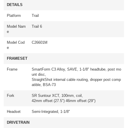
DETAILS
Platform
Trail
Model Nam
Trail 6
e
Model Cod
C26601M
e
FRAMESET
Frame
SmartForm C3 Alloy, SAVE, 1-1/8" headtube, post mo
unt disc,
StraightShot internal cable routing, dropper post comp
atible, BSA-73
Fork
SR Suntour XCT, 100mm, coil,
42mm offset (27.5") 46mm offset (29")
Headset
Semi-Integrated, 1-1/8"
DRIVETRAIN