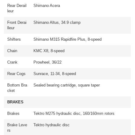
Rear Derail
Shimano Acera
leur
Front Derai
Shimano Altus, 34.9 clamp
lleur
Shifters
Shimano M315 Rapidfire Plus, 8-speed
Chain
KMC X8, 8-speed
Crank
Prowheel, 36/22
Rear Cogs
Sunrace, 11-34, 8-speed
Bottom Bra
Sealed bearing cartridge, square taper
cket
BRAKES
Brakes
Tektro M275 hydraulic disc, 160/160mm rotors
Brake Leve
Tektro hydraulic disc
rs