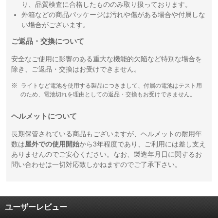
り、品質検査に合格したもののみ取り扱っております。
外箱などの商品パッケージは汚れや傷がある場合や付属しな
い場合がございます。
ご返品・交換について
安全なご使用に影響のある重大な機能的欠陥など特別な場合を
除き、ご返品・交換はお受けできません。
ライトなど電池を使用する製品につきまして、付属の電池はテスト用
のため、電池切れを理由としての返品・交換もお受けできません。
ヘルメットについて
長期保管されている商品もございますが、ヘルメットの耐用年
数は
屋外での使用開始
から3年程度であり、ご利用には差し支え
ありませんのでご安心ください。なお、製造年月日に関するお
問い合わせは一切対応致しかねますのでご了承下さい。
ユーザーレビュー