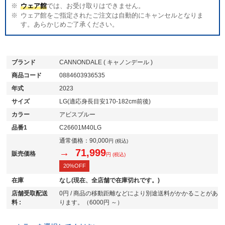
ウェア館
では、お受け取りはできません。
ウェア館をご指定されたご注文は自動的にキャンセルとなりま
す。あらかじめご了承ください。
ブランド
CANNONDALE ( キャノンデール )
商品コード
0884603936535
年式
2023
サイズ
LG(適応身長目安170-182cm前後)
カラー
アビスブルー
品番1
C26601M40LG
通常価格：
90,000
円 (税込)
→ 71,999
販売価格
円 (税込)
20%OFF
在庫
なし(現在、全店舗で在庫切れです。)
店舗受取配送
0円 / 商品の移動距離などにより別途送料がかかることがあ
料 :
ります。（6000円 ～）