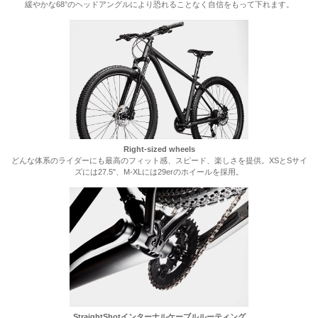
緩やかな68°のヘッドアングルにより恐れることなく自信をもって下れます。
Right-sized wheels
どんな体系のライダーにも最高のフィット感、スピード、楽しさを提供。XSとSサイ
ズには27.5"、M-XLには29erのホイールを採用。
StraightShotインターナルケーブルルーティング