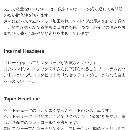
丈夫で軽量な6061アルミは、数多くのライドを繰り返しても問題
のない耐久性を誇ります。
さらにはカスタムバテッド加工を施してパイプの厚みを細かく調整
し、応力が強くかかる箇所には強度を残しつつ、パイプの厚みを可
能な限り薄くし軽やかな走りを実現しています。
Internal Headsets
フレーム内にベアリングカップが内蔵されています。
またハンドルのスタック高をさらに下げられることで、ステムとハ
ンドルといったコックピット周りのセッティングに、さらなる自由
を与えています。
Taper Headtube
ヘッドチューブの下部が太くなったヘッドのシステムです。
ヘッドチューブ下部が太いことでサスペンションの動きを助け、荒
れた路面でのコントロール性を高めます。
加えてシャープなコーナリングと、ブレーキング時のビビリも抑制