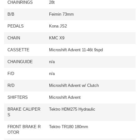
CHAINRINGS
28t
B/B
Feimin 73mm
PEDALS
Kona JS2
CHAIN
KMC X9
CASSETTE
Microshift Advent 11-46t 9spd
CHAINGUIDE
n/a
F/D
n/a
R/D
Microshift Advent w/ Clutch
SHIFTERS
Microshift Advent
BRAKE CALIPER
Tektro HDM275 Hydraulic
S
FRONT BRAKE R
Tektro TR180 180mm
OTOR