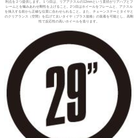
利点を２つ提供します。１つ目は、リアアクスルの12mmという直径がリアハブとフ
レームとを噛みあわせ剛性を上げること。2つ目はホイールをフレームと、アクスル
を挿入する前から正確な位置に合わせられること。また、チェーンステーとタイヤと
のクリアランス（空間）を広げて太いタイヤ（プラス規格）の装着を可能とし、高剛
性で反応性の高いホイールを造ります。