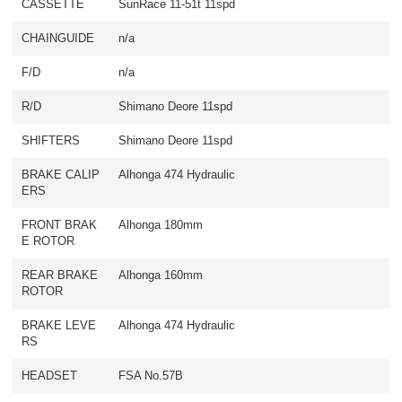
CASSETTE
SunRace 11-51t 11spd
CHAINGUIDE
n/a
F/D
n/a
R/D
Shimano Deore 11spd
SHIFTERS
Shimano Deore 11spd
BRAKE CALIP
Alhonga 474 Hydraulic
ERS
FRONT BRAK
Alhonga 180mm
E ROTOR
REAR BRAKE
Alhonga 160mm
ROTOR
BRAKE LEVE
Alhonga 474 Hydraulic
RS
HEADSET
FSA No.57B