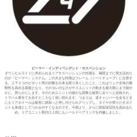
ビーマー・インディペンデント・サスペンション
ダウンヒルライドに求められるリアサスペンションの性能を、極限までに突き詰めた
のが『ビーマー』システム。この大きな特徴はフレーム（シートチューブ）に位置す
る、上下２つのピボット間の距離を出来る限り長くしたこと。これはリンク全体の横
剛性を高める基盤となり、そのヨレのなさがサスユニットの動きを最大限にまで細や
かに、滑らかにします。そのためユニットの細かな調整も確実に走りへと反映され、
トラベル量全てを余すところなく使い切れます。つまりは、逆キャンバーを走るとき
にもリアホイールは確実に路面へと押し付けられグリップし、タイヤが滑りだすポイ
ントも体感としてつかみやすくなるのです。今期より、さらに路面追従性を高めるた
め、リアユニット取付け上部にもシールドベアリングを内臓しました。