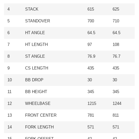
4
STACK
615
625
5
STANDOVER
700
710
6
HT ANGLE
64.5
64.5
7
HT LENGTH
97
108
8
ST ANGLE
76.9
76.7
9
CS LENGTH
435
435
10
BB DROP
30
30
11
BB HEIGHT
345
345
12
WHEELBASE
1215
1244
13
FRONT CENTER
781
811
14
FORK LENGTH
571
571
15
FORK OFFSET
42
42