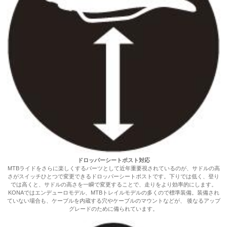
ドロッパーシートポスト対応
MTBライドをさらに楽しくするパーツとして近年重要視されているのが、サドルの高
さがスイッチひとつで変更できるドロッパーシートポストです。下りでは低く、登り
では高くと、サドルの高さを一瞬で変更することで、走りをより効率的にします。
KONAではエンデューロモデル、MTBトレイルモデルの多くので標準装備。装備され
ていない場合も、ケーブルを内蔵する穴やケーブルのマウントなどが、 後なるアップ
グレードのために備られています。