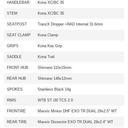
HANDLEBAR
Kona XC/BC 35
STEM
Kona XC/BC 35
SEATPOST
TranzX Dropper +RAD Internal 31.6mm
SEAT CLAMP
Kona Clamp
GRIPS
Kona Key Grip
SADDLE
Kona Trail
FRONT HUB
Shimano 110x15mm
REAR HUB
Shimano 148x12mm
SPOKES
Stainless Black 14g
RIMS
WTB ST i30 TCS 2.0
FRONTIRE
Maxxis Minion DHF EXO TR DUAL 29x2.5" WT
REAR TIRE
Maxxis Dissector EXO TR DUAL 29x2.4" WT