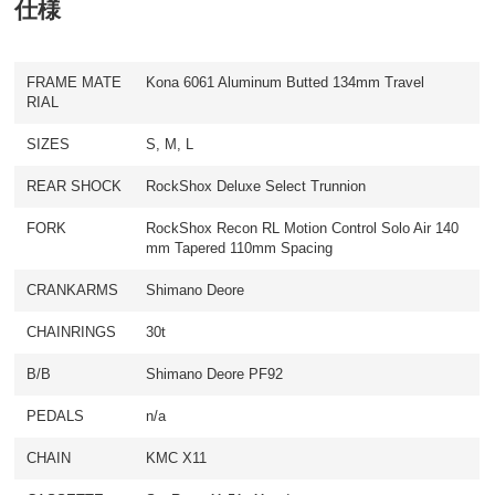
仕様
FRAME MATE
Kona 6061 Aluminum Butted 134mm Travel
RIAL
SIZES
S, M, L
REAR SHOCK
RockShox Deluxe Select Trunnion
FORK
RockShox Recon RL Motion Control Solo Air 140
mm Tapered 110mm Spacing
CRANKARMS
Shimano Deore
CHAINRINGS
30t
B/B
Shimano Deore PF92
PEDALS
n/a
CHAIN
KMC X11