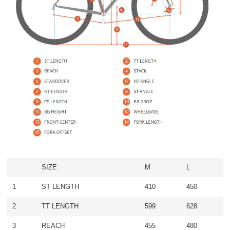
SIZE
M
L
1
ST LENGTH
410
450
2
TT LENGTH
599
628
3
REACH
455
480