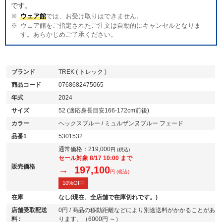
です。
ウェア館
では、お受け取りはできません。
ウェア館をご指定されたご注文は自動的にキャンセルとなりま
す。あらかじめご了承ください。
ブランド
TREK ( トレック )
商品コード
0768682475065
年式
2024
サイズ
52 (適応身長目安166-172cm前後)
カラー
ヘックスブルー / ミュルザンヌブルー フェード
品番1
5301532
通常価格：
219,000
円 (税込)
セール対象 8/17 10:00 まで
販売価格
→ 197,100
円 (税込)
10%OFF
在庫
なし(現在、全店舗で在庫切れです。)
店舗受取配送
0円 / 商品の移動距離などにより別途送料がかかることがあ
料 :
ります。（6000円 ～）