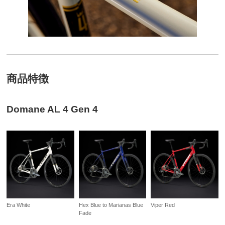
商品特徴
Domane AL 4 Gen 4
Era White
Hex Blue to Marianas Blue
Viper Red
Fade