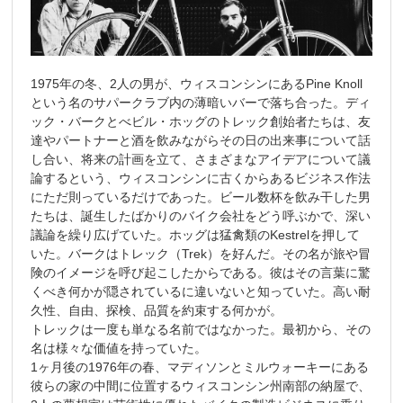
1975年の冬、2人の男が、ウィスコンシンにあるPine Knoll
という名のサパークラブ内の薄暗いバーで落ち合った。ディ
ック・バークとべビル・ホッグのトレック創始者たちは、友
達やパートナーと酒を飲みながらその日の出来事について話
し合い、将来の計画を立て、さまざまなアイデアについて議
論するという、ウィスコンシンに古くからあるビジネス作法
にただ則っているだけであった。ビール数杯を飲み干した男
たちは、誕生したばかりのバイク会社をどう呼ぶかで、深い
議論を繰り広げていた。ホッグは猛禽類のKestrelを押して
いた。バークはトレック（Trek）を好んだ。その名が旅や冒
険のイメージを呼び起こしたからである。彼はその言葉に驚
くべき何かが隠されているに違いないと知っていた。高い耐
久性、自由、探検、品質を約束する何かが。
トレックは一度も単なる名前ではなかった。最初から、その
名は様々な価値を持っていた。
1ヶ月後の1976年の春、マディソンとミルウォーキーにある
彼らの家の中間に位置するウィスコンシン州南部の納屋で、