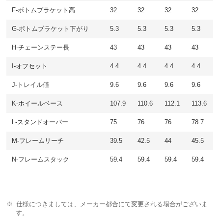
F-ボトムブラケット高
32
32
32
32
G-ボトムブラケット下がり
5.3
5.3
5.3
5.3
H-チェーンステー長
43
43
43
43
I-オフセット
4.4
4.4
4.4
4.4
J-トレイル値
9.6
9.6
9.6
9.6
K-ホイールベース
107.9
110.6
112.1
113.6
L-スタンドオーバー
75
76
76
78.7
M-フレームリーチ
39.5
42.5
44
45.5
N-フレームスタック
59.4
59.4
59.4
59.4
仕様につきましては、メーカー都合にて変更される場合がございま
す。