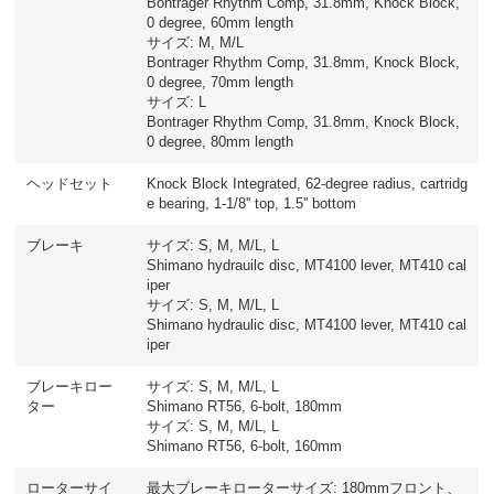
Bontrager Rhythm Comp, 31.8mm, Knock Block,
0 degree, 60mm length
サイズ: M, M/L
Bontrager Rhythm Comp, 31.8mm, Knock Block,
0 degree, 70mm length
サイズ: L
Bontrager Rhythm Comp, 31.8mm, Knock Block,
0 degree, 80mm length
ヘッドセット
Knock Block Integrated, 62-degree radius, cartridg
e bearing, 1-1/8'' top, 1.5'' bottom
ブレーキ
サイズ: S, M, M/L, L
Shimano hydrauilc disc, MT4100 lever, MT410 cal
iper
サイズ: S, M, M/L, L
Shimano hydraulic disc, MT4100 lever, MT410 cal
iper
ブレーキロー
サイズ: S, M, M/L, L
ター
Shimano RT56, 6-bolt, 180mm
サイズ: S, M, M/L, L
Shimano RT56, 6-bolt, 160mm
ローターサイ
最大ブレーキローターサイズ: 180mmフロント、