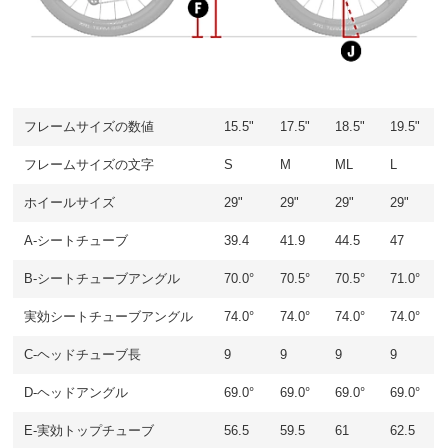
フレームサイズの数値
15.5"
17.5"
18.5"
19.5"
フレームサイズの文字
S
M
ML
L
ホイールサイズ
29"
29"
29"
29"
A-シートチューブ
39.4
41.9
44.5
47
B-シートチューブアングル
70.0°
70.5°
70.5°
71.0°
実効シートチューブアングル
74.0°
74.0°
74.0°
74.0°
C-ヘッドチューブ長
9
9
9
9
D-ヘッドアングル
69.0°
69.0°
69.0°
69.0°
E-実効トップチューブ
56.5
59.5
61
62.5