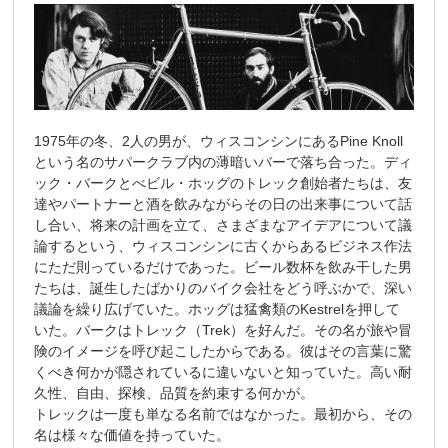
1975年の冬、2人の男が、ウィスコンシンにあるPine Knoll
という名のサパークラブ内の薄暗いバーで落ち合った。ディ
ック・バークとべビル・ホッグのトレック創始者たちは、友
達やパートナーと酒を飲みながらその日の出来事について話
し合い、将来の計画を立て、さまざまなアイデアについて議
論するという、ウィスコンシンに古くからあるビジネス作法
にただ則っているだけであった。ビール数杯を飲み干した男
たちは、誕生したばかりのバイク会社をどう呼ぶかで、深い
議論を繰り広げていた。ホッグは猛禽類のKestrelを押して
いた。バークはトレック（Trek）を好んだ。その名が旅や冒
険のイメージを呼び起こしたからである。彼はその言葉に驚
くべき何かが隠されているに違いないと知っていた。高い耐
久性、自由、探検、品質を約束する何かが。
トレックは一度も単なる名前ではなかった。最初から、その
名は様々な価値を持っていた。