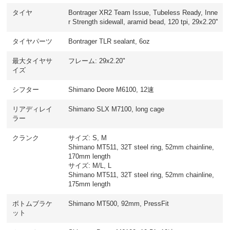
タイヤ
Bontrager XR2 Team Issue, Tubeless Ready, Inne
r Strength sidewall, aramid bead, 120 tpi, 29x2.20''
タイヤパーツ
Bontrager TLR sealant, 6oz
最大タイヤサ
フレーム: 29x2.20"
イズ
シフター
Shimano Deore M6100, 12速
リアディレイ
Shimano SLX M7100, long cage
ラー
クランク
サイズ: S, M
Shimano MT511, 32T steel ring, 52mm chainline,
170mm length
サイズ: M/L, L
Shimano MT511, 32T steel ring, 52mm chainline,
175mm length
ボトムブラケ
Shimano MT500, 92mm, PressFit
ット