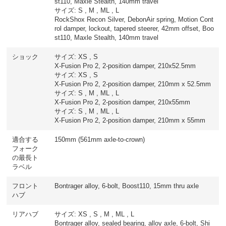
st110, Maxle Stealth, 140mm travel
サイズ: S , M , ML , L
RockShox Recon Silver, DebonAir spring, Motion Cont
rol damper, lockout, tapered steerer, 42mm offset, Boo
st110, Maxle Stealth, 140mm travel
ショック
サイズ: XS , S
X-Fusion Pro 2, 2-position damper, 210x52.5mm
サイズ: XS , S
X-Fusion Pro 2, 2-position damper, 210mm x 52.5mm
サイズ: S , M , ML , L
X-Fusion Pro 2, 2-position damper, 210x55mm
サイズ: S , M , ML , L
X-Fusion Pro 2, 2-position damper, 210mm x 55mm
適合する
150mm (561mm axle-to-crown)
フォーク
の最長ト
ラベル
フロント
Bontrager alloy, 6-bolt, Boost110, 15mm thru axle
ハブ
リアハブ
サイズ: XS , S , M , ML , L
Bontrager alloy, sealed bearing, alloy axle, 6-bolt, Shi