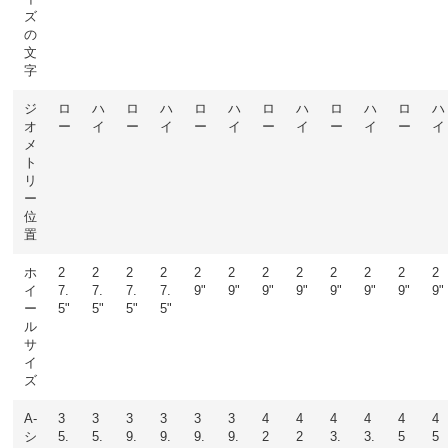
ズ
の
文
字
ジ
ロ
ハ
ロ
ハ
ロ
ハ
ロ
ハ
ロ
ハ
ロ
ハ
オ
ー
イ
ー
イ
ー
イ
ー
イ
ー
イ
ー
イ
メ
ト
リ
ー
位
置
ホ
2
2
2
2
2
2
2
2
2
2
2
2
イ
7.
7.
7.
7.
9"
9"
9"
9"
9"
9"
9"
9"
ー
5"
5"
5"
5"
ル
サ
イ
ズ
A-
3
3
3
3
3
3
4
4
4
4
4
4
シ
5.
5.
9.
9.
9.
9.
2
2
3.
3.
5
5