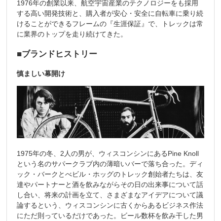
1976年の創業以来、航空宇宙産業のテクノロジーをも採用
する高い開発技術と、購入者が安心・安全に自転車に乗り続
けることができるフレームの『生涯保証』で、トレックは常
に業界のトップを走り続けてきた。
■ブランドヒストリー
慎ましい幕開け
1975年の冬、2人の男が、ウィスコンシンにあるPine Knoll
という名のサパークラブ内の薄暗いバーで落ち合った。ディ
ック・バークとべビル・ホッグのトレック創始者たちは、友
達やパートナーと酒を飲みながらその日の出来事について話
し合い、将来の計画を立て、さまざまなアイデアについて議
論するという、ウィスコンシンに古くからあるビジネス作法
にただ則っているだけであった。ビール数杯を飲み干した男