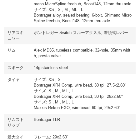
mano MicroSpline freehub, Boost148, 12mm thru axle
サイズ: XS , S , M , ML , L
Bontrager alloy, sealed bearing, 6-bolt, Shimano Micro
Spline freehub, Boost148, 12mm thru axle
リアスキ
ボントレガー Switch スルーアクスル, 着脱式レバー
ュワー
リム
Alex MD35, tubeless compatible, 32-hole, 35mm widt
h, presta valve
スポーク
14g stainless steel
タイヤ
サイズ: XS , S
Bontrager XR4 Comp, wire bead, 30 tpi, 27.5x2.60"
サイズ: S , M , ML , L
Bontrager XR4 Comp, wire bead, 30 tpi, 29x2.60"
サイズ: S , M , ML , L
Maxxis Rekon EXO, wire bead, 60 tpi, 29x2.60''
リムスト
Bontrager TLR
リップ
最大タイ
フレーム: 29x2.60"