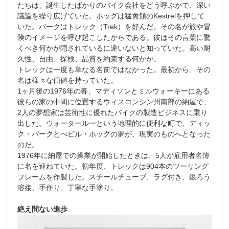
たちは、誕生したばかりのバイク会社をどう呼ぶかで、深い
議論を繰り広げていた。ホッグは猛禽類のKestrelを押して
いた。バークはトレック（Trek）を好んだ。その名が旅や冒
険のイメージを呼び起こしたからである。彼はその言葉に驚
くべき何かが隠されているに違いないと知っていた。高い耐
久性、自由、探検、品質を約束する何かが。
トレックは一度も単なる名前ではなかった。最初から、その
名は様々な価値を持っていた。
1ヶ月後の1976年の春、マディソンとミルウォーキーにある
彼らの家の中間に位置するウィスコンシン州南部の納屋で、
2人の夢想家は芸術性に優れたバイクの製造ビジネスに乗り
出した。ウォータールーという地理的に便利な町で、ディッ
ク・バークとべビル・ホッグの夢が、現実のものへとなった
のだ。
1976年に納屋での操業が開始したときは、5人が雇用者名簿
に名を連ねていた。初年度、トレックは904本のツーリング
フレームを作製した。スチールチューブ、ラグ付き、銀ろう
溶接、手作り、丁寧な手塗り。
絶え間ない進歩