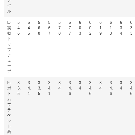
ン
グ
ル
E-
5
5
5
5
5
5
6
6
6
6
6
6
実
4.
4.
6.
6.
7.
7.
0.
0.
1.
1.
3.
3.
効
6
5
8
7
8
7
3
2
9
8
4
3
ト
ッ
プ
チ
ュ
ー
ブ
F-
3
3
3
3
3
3
3
3
3
3
3
3
ボ
3.
4.
3.
4.
4
4.
4
4.
4
4.
4
4.
ト
5
1
5
1
6
6
6
6
ム
ブ
ラ
ケ
ッ
ト
高