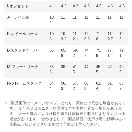
I-オフセット
4
4.2
4.2
4.6
4.6
4.6
4.6
J-トレイル値
10.
11
11
11
11
11
11
4
K-ホイールベース
10
10
11
11
11
11
12
6
9.2
2.1
6.3
8
9.7
3
L-スタンドオーバー
65
65.
69.
74.
75.
77.
79.
8
2
7
9
1
1
M-フレームリーチ
36.
39
41.
44
45.
47
49.
5
5
5
5
N-フレームスタック
54.
56.
57.
60.
61.
61.
63.
4
3
2
9
4
8
7
製品画像はイメージサンプルとなり、実物とは異なる場合がありま
す。 また色味はモニターや照明などで実物と異なる場合がありま
す。 メーカ都合により仕様や重量は個体差や改良により変更される
場合があります。 合わせまして、製品精度・使用状況に影響のない
塗装ムラなどがございますので予めご了承ください。