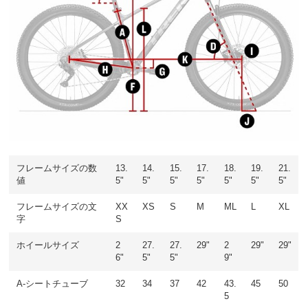
フレームサイズの数
13.
14.
15.
17.
18.
19.
21.
値
5"
5"
5"
5"
5"
5"
5"
フレームサイズの文
XX
XS
S
M
ML
L
XL
字
S
ホイールサイズ
2
27.
27.
29"
2
29"
29"
6"
5"
5"
9"
A-シートチューブ
32
34
37
42
43.
45
50
5