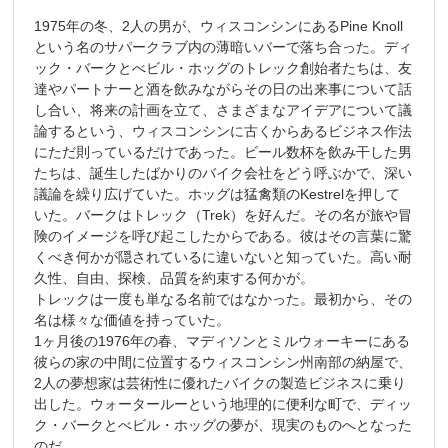
1975年の冬、2人の男が、ウィスコンシンにあるPine Knoll
という名のサパークラブ内の薄暗いバーで落ち合った。ディ
ック・バークとべビル・ホッグのトレック創始者たちは、友
達やパートナーと酒を飲みながらその日の出来事について話
し合い、将来の計画を立て、さまざまなアイデアについて議
論するという、ウィスコンシンに古くからあるビジネス作法
にただ則っているだけであった。ビール数杯を飲み干した男
たちは、誕生したばかりのバイク会社をどう呼ぶかで、深い
議論を繰り広げていた。ホッグは猛禽類のKestrelを押して
いた。バークはトレック（Trek）を好んだ。その名が旅や冒
険のイメージを呼び起こしたからである。彼はその言葉に驚
くべき何かが隠されているに違いないと知っていた。高い耐
久性、自由、探検、品質を約束する何かが。
トレックは一度も単なる名前ではなかった。最初から、その
名は様々な価値を持っていた。
1ヶ月後の1976年の春、マディソンとミルウォーキーにある
彼らの家の中間に位置するウィスコンシン州南部の納屋で、
2人の夢想家は芸術性に優れたバイクの製造ビジネスに乗り
出した。ウォータールーという地理的に便利な町で、ディッ
ク・バークとべビル・ホッグの夢が、現実のものへとなった
のだ。