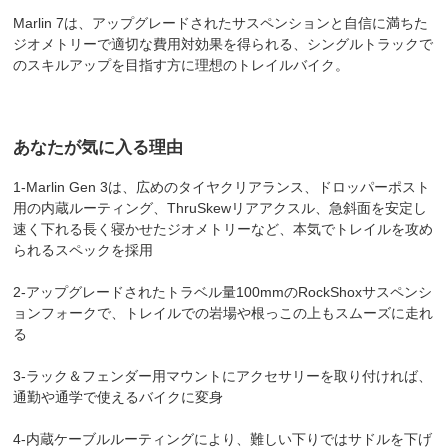
Marlin 7は、アップグレードされたサスペンションと自信に満ちた
ジオメトリーで適切な費用対効果を得られる、シングルトラックで
のスキルアップを目指す方に理想のトレイルバイク。
あなたが気に入る理由
1-Marlin Gen 3は、広めのタイヤクリアランス、ドロッパーポスト
用の内蔵ルーティング、ThruSkewリアアクスル、急斜面を安定し
速く下れる長く寝かせたジオメトリーなど、本気でトレイルを攻め
られるスペックを採用
2-アップグレードされたトラベル量100mmのRockShoxサスペンシ
ョンフォークで、トレイルでの岩場や根っこの上もスムーズに走れ
る
3-ラック＆フェンダー用マウントにアクセサリーを取り付ければ、
通勤や通学で使えるバイクに変身
4-内蔵ケーブルルーティングにより、難しい下りではサドルを下げ