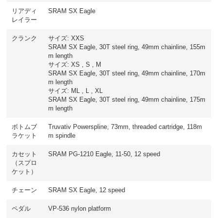
リアディ
SRAM SX Eagle
レイラー
クランク
サイズ: XXS
SRAM SX Eagle, 30T steel ring, 49mm chainline, 155m
m length
サイズ: XS , S , M
SRAM SX Eagle, 30T steel ring, 49mm chainline, 170m
m length
サイズ: ML , L , XL
SRAM SX Eagle, 30T steel ring, 49mm chainline, 175m
m length
ボトムブ
Truvativ Powerspline, 73mm, threaded cartridge, 118m
ラケット
m spindle
カセット
SRAM PG-1210 Eagle, 11-50, 12 speed
（スプロ
ケット）
チェーン
SRAM SX Eagle, 12 speed
ペダル
VP-536 nylon platform