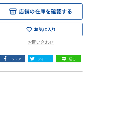
シェア
ツイート
送る