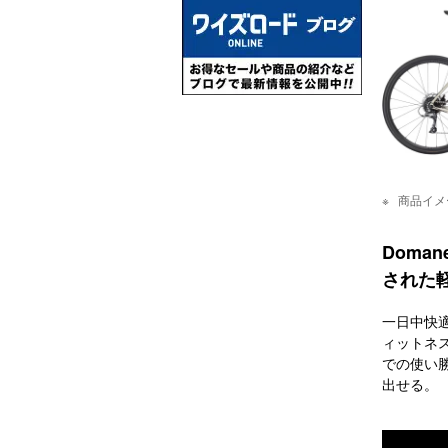
商品イメ
Doma
された
一日中快適
ィットネ
での使い
出せる。