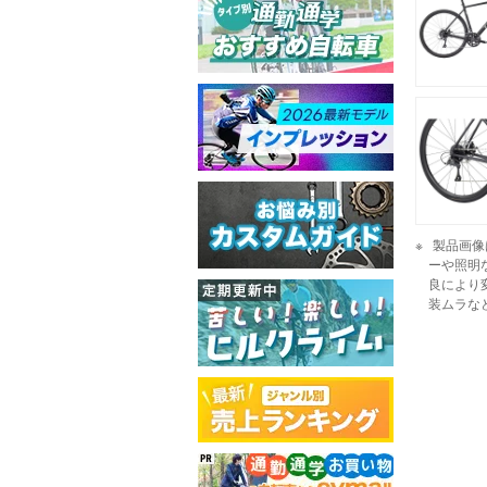
製品画像
ーや照明
良により
装ムラな