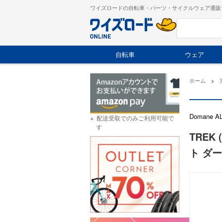
ワイズロードの自転車・パーツ・サイクルウェア通販
自転車
ウェア
ホーム
>
Doman
配送受取でのみご利用可能で
す
TREK 
ト ダー