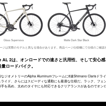
Gloss Supernova
Matte Dark Star Black
ージは実際のモデルと異なる場合があります。商品ページ仕様欄にて仕様のご確認
ne AL 2は、オンロードでの速さと汎用性、そして安
軽量ロードバイク。
なジオメトリーのAlpha Aluminumフレームに8速Shimano Clar
スライド、さらにはスピーディな通勤にも最適な仕様だ。ラック、フェ
勝手を高め、太めのタイヤにも対応できるクリアランスがあるのでオン