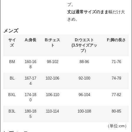
プ。
丈は通常サイズのまま
幅だけ大
きめ。
メンズ
サイ
A:身長
B:チェス
D:ウエスト
F:脚の長さ
ズ
ト
(3.5サイズアッ
プ）
BM
160-16
98-102
88-96
71-76
8
BL
167-17
102-106
92-100
74-79
4
BXL
174-18
106-110
96-104
77-82
0
B3L
180-18
110-114
100-108
80-85
5
（単位:cm）