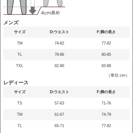
メンズ
サイズ
D:ウエスト
F:脚の長さ
TM
74-82
77-82
TL
78-86
80-85
TXL
82-90
83-88
（単位:cm）
レディース
サイズ
D:ウエスト
F:脚の長さ
TS
57-63
71-76
TM
61-67
74-79
TL
65-71
77-82