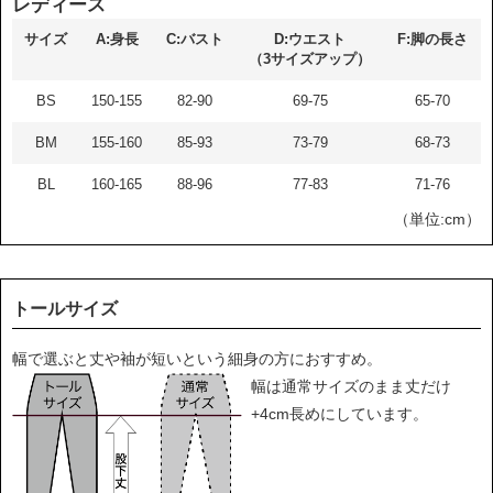
レディース
サイズ
A:身長
C:バスト
D:ウエスト
F:脚の長さ
（3サイズアップ）
BS
150-155
82-90
69-75
65-70
BM
155-160
85-93
73-79
68-73
BL
160-165
88-96
77-83
71-76
（単位:cm）
トールサイズ
幅で選ぶと丈や袖が短いという細身の方におすすめ。
幅は通常サイズのまま丈だけ
+4cm長めにしています。