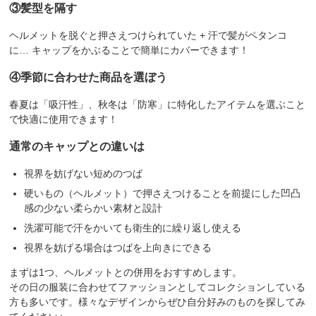
③髪型を隔す
ヘルメットを脱ぐと押さえつけられていた + 汗で髪がペタンコ
に… キャップをかぶることで簡単にカバーできます！
④季節に合わせた商品を選ぼう
春夏は「吸汗性」、秋冬は「防寒」に特化したアイテムを選ぶこと
で快適に使用できます！
通常のキャップとの違いは
視界を妨げない短めのつば
硬いもの（ヘルメット）で押さえつけることを前提にした凹凸
感の少ない柔らかい素材と設計
洗濯可能で汗をかいても衛生的に繰り返し使える
視界を妨げる場合はつばを上向きにできる
まずは1つ、ヘルメットとの併用をおすすめします。
その日の服装に合わせてファッションとしてコレクションしている
方も多いです。様々なデザインからぜひ自分好みのものを探してみ