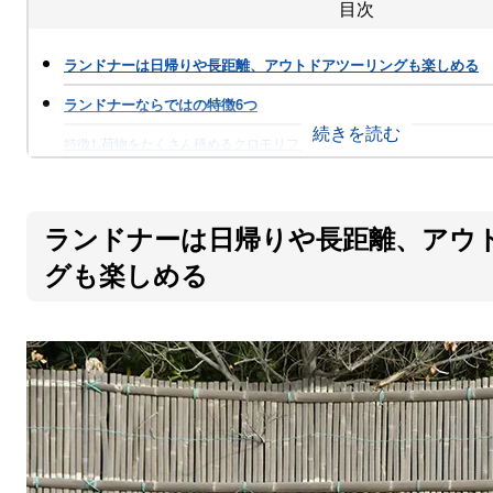
目次
ランドナーは日帰りや長距離、アウトドアツーリングも楽しめる
ランドナーならではの特徴6つ
特徴1.荷物をたくさん積めるクロモリフレーム
特徴2.長距離が楽に走れるハンドル
特徴3.旅先でのトラブルにも対応しやすいWレバー
ランドナーは日帰りや長距離、アウ
特徴4.どんな道でも走りやすいトリプルギア
グも楽しめる
特徴5.シンプルでクラシカルなカンチブレーキ
特徴6.乗り心地の良い太めタイヤ
ランドナーとロードバイクの違いは？
ランドナーは普段使いにも便利！街乗りでのメリット4つ
ランドナーの選び方｜ラインナップから選ぼう