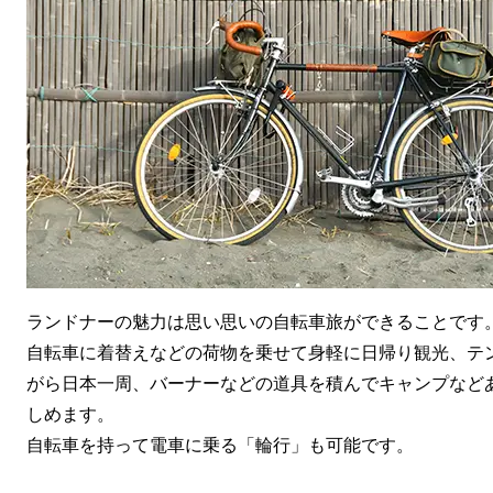
【ツーリングや普段使いに】ランドナーのおすすめ2選
ランドナーの人気メーカー｜ ARAYA（アラヤ）
ランドナーのほかにも！ツーリングにおすすめの自転車4つ
1.ツーリングバイク
2.グラベルロード
3.マウンテンバイク
4.折りたたみ自転車
まとめ｜ランドナーで楽しく快適な自転車旅を楽しもう
ランドナーの魅力は思い思いの自転車旅ができることです
ランドナーのよくあるQ&A
自転車に着替えなどの荷物を乗せて身軽に日帰り観光、テ
関連記事
がら日本一周、バーナーなどの道具を積んでキャンプなど
しめます。
自転車を持って電車に乗る「輪行」も可能です。