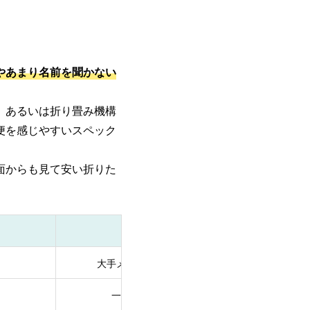
やあまり名前を聞かない
、あるいは折り畳み機構
便を感じやすいスペック
面からも見て安い折りた
4～10万円
大手メーカーのエントリーモデル
大
一般車よりも高い走行性能