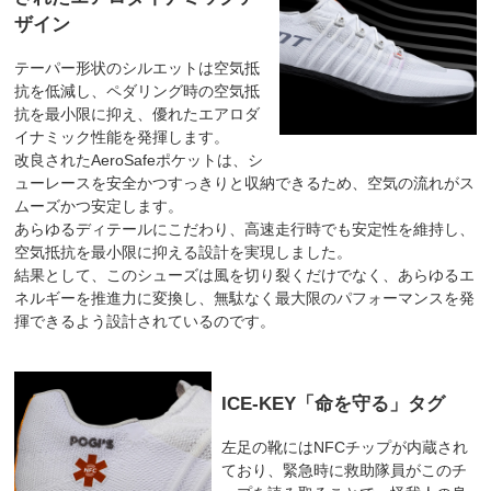
ザイン
テーパー形状のシルエットは空気抵
抗を低減し、ペダリング時の空気抵
抗を最小限に抑え、優れたエアロダ
イナミック性能を発揮します。
改良されたAeroSafeポケットは、シ
ューレースを安全かつすっきりと収納できるため、空気の流れがス
ムーズかつ安定します。
あらゆるディテールにこだわり、高速走行時でも安定性を維持し、
空気抵抗を最小限に抑える設計を実現しました。
結果として、このシューズは風を切り裂くだけでなく、あらゆるエ
ネルギーを推進力に変換し、無駄なく最大限のパフォーマンスを発
揮できるよう設計されているのです。
ICE-KEY「命を守る」タグ
左足の靴にはNFCチップが内蔵され
ており、緊急時に救助隊員がこのチ