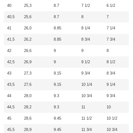
40
25,3
8.7
7 1/2
6 1/2
40,5
25,6
8.7
8
7
41
26,0
8.85
8 1/4
7 1/4
41,5
26,2
8.85
8 3/4
7 3/4
42
26,6
9
9
8
42,5
26,9
9
9 1/2
8 1/2
43
27,3
9.15
9 3/4
8 3/4
43,5
27,6
9.15
10 1/4
9 1/4
44
28,0
9.3
10 3/4
9 3/4
44,5
28,2
9.3
11
10
45
28,6
9.45
11 1/2
10 1/2
45,5
28,9
9.45
11 3/4
10 3/4