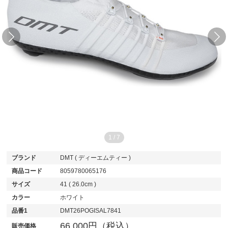
1
/
7
ブランド
DMT ( ディーエムティー )
商品コード
8059780065176
サイズ
41 ( 26.0cm )
カラー
ホワイト
品番1
DMT26POGISAL7841
66,000円（税込）
販売価格