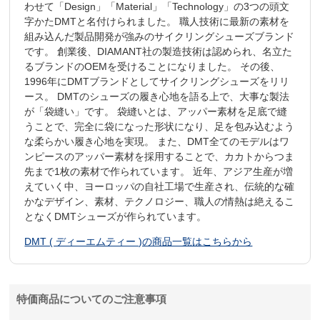
わせて「Design」「Material」「Technology」の3つの頭文
字かたDMTと名付けられました。 職人技術に最新の素材を
組み込んだ製品開発が強みのサイクリングシューズブランド
です。 創業後、DIAMANT社の製造技術は認められ、名立た
るブランドのOEMを受けることになりました。 その後、
1996年にDMTブランドとしてサイクリングシューズをリリ
ース。 DMTのシューズの履き心地を語る上で、大事な製法
が「袋縫い」です。 袋縫いとは、アッパー素材を足底で縫
うことで、完全に袋になった形状になり、足を包み込むよう
な柔らかい履き心地を実現。 また、DMT全てのモデルはワ
ンピースのアッパー素材を採用することで、カカトからつま
先まで1枚の素材で作られています。 近年、アジア生産が増
えていく中、ヨーロッパの自社工場で生産され、伝統的な確
かなデザイン、素材、テクノロジー、職人の情熱は絶えるこ
となくDMTシューズが作られています。
DMT ( ディーエムティー )の商品一覧はこちらから
特価商品についてのご注意事項