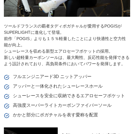
ツールドフランスの覇者タディポガチャルが愛用するPOGISが
SUPERLIGHTに進化して登場。
前作「POGIS」よりも１５％軽量したことにより快適性と空力性
能が向上。
シューレースを収める新型エアロセーフポケットの採用。
新しい超軽量カーボンソールは、最大剛性、反応性能を発揮できる
よう設計されており、高負荷条件においてパワーを発揮します。
フルエンジニアード3D ニットアッパー
アッパーと一体化されたシューレースホール
シューレースを安全に収納できるエアロセーフポケット
高強度スーパーライトカーボンファイバーソール
かかと部分にポガチャルを表す愛称を配置