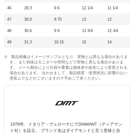
46
29,3
9.6
12 1/4
11 1/4
47
30,0
9.75
13
12
48
30,6
9.9
13 3/4
12 3/4
49
31,3
10.15
15
14
製品画像はイメージサンプルとなり、実物とは異なる場合がありま
す。 また色味はモニターや照明などで実物と異なる場合がありま
す。 メーカ都合により仕様や重量は個体差や改良により変更される
場合があります。 合わせまして、製品精度・使用状況に影響のない
塗装ムラなどがございますので予めご了承ください。
1978年、イタリア・ヴェローナにてDIAMANT（ディアマン
ト社）を設立。 ブランド名はダイアモンドと言う意味と合