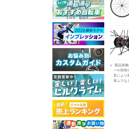
製品画像
ーや照明
良により
装ムラな