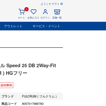
ようこそ ゲスト 様
0
カート
お気に入り
ログイン
店舗一覧
アウトレット
サービス・イベント
eed 25 DB 2Way-Fit
 ) HGフリー
ブランド
FULCRUM ( フルクラム )
商品コード
8057017989783