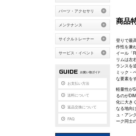
パーツ・アクセサリ
商品
メンテナンス
サイクルトレーナー
登りで最高
作性を兼
サービス・イベント
イール「R
リムは左
ランスを追
ミック・
な要素を
お支払い方法
軽量性がS
送料について
るのがD
化に大き
返品交換について
なる地向
ュ・アン
FAQ
ーク同士