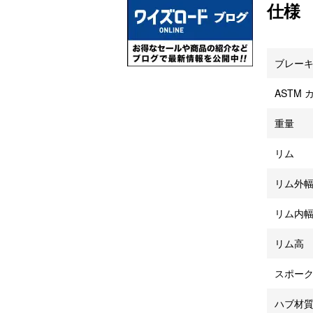
仕様
ブレー
ASTM
重量
リム
リム外
リム内
リム高
スポー
ハブ材