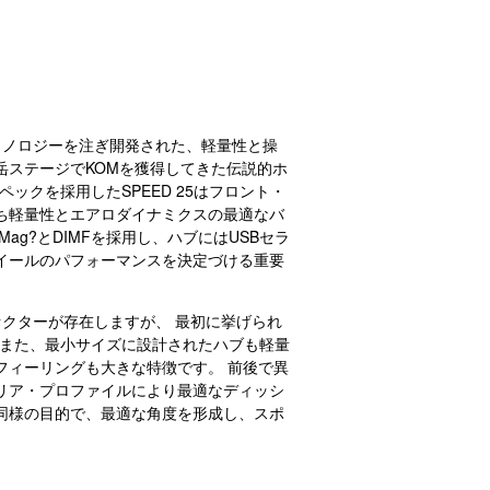
のテクノロジーを注ぎ開発された、軽量性と操
岳ステージでKOMを獲得してきた伝説的ホ
スペックを採用したSPEED 25はフロント・
ち軽量性とエアロダイナミクスの最適なバ
ag?とDIMFを採用し、ハブにはUSBセラ
イールのパフォーマンスを決定づける重要
ファクターが存在しますが、 最初に挙げられ
。 また、最小サイズに設計されたハブも軽量
フィーリングも大きな特徴です。 前後で異
リア・プロファイルにより最適なディッシ
同様の目的で、最適な角度を形成し、スポ