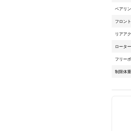
ベアリ
フロン
リアア
ロータ
フリー
制限体