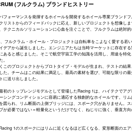
CRUM (フルクラム) ブランドヒストリー
パフォーマンスを発揮するホイールを開発するホイール専業ブランドフ
クリストからのフィードバックに応え、新しいプロジェクトを想像しま
、テクニカルソリューションに心血を注ぐことで、フルクラムは絶対的
4年、フルクラム・ホイール・プロジェクトは自転車をこよなく愛する若
イデアから誕生しました。エンジニアたちは当時マーケットに存在する
にあると感じました。そこで航空宇宙工学の知識を活用し、用途を特化
た。
くこのプロジェクトからプロトタイプ・モデルが生まれ、テストの結果
した。チームはこの結果に満足し、最高の素材を選び、可能な限りの最
トに送り出しました。
最初のトップレンジモデルとして登場したRacing 1は、ハイテクで
ーシングコンディションに容易に適応する独創的なホイールです。リム
を図られ、リム断面の上側ブリッジには、スポーク穴がありません。ス
プが必要ではない＝軽量化というだけでなく、ねじりに強く、垂直方向
Racing 1のスポークにはリムに近くなるほど広くなる、変形断面の