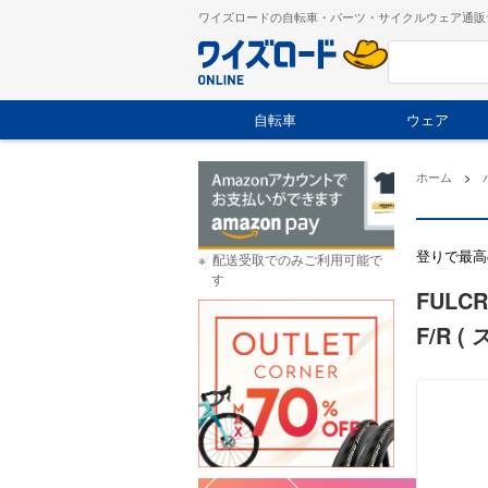
ワイズロードの自転車・パーツ・サイクルウェア通販
自転車
ウェア
ホーム
>
登りで最高
配送受取でのみご利用可能で
す
FULC
F/R 