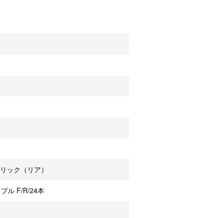
トリック（リア）
 F/R/24本