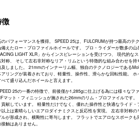
特徴
のパフォーマンスを獲得。 SPEED 25は、FULCRUMが持つ最高
ね備えたロー・プロファイルホイールです。 プロ・ライダーが数多の山
ACING LIGHT XLR」からインスピレーションを受けつつ、 現代的な
右対称、 そして左右非対称なリア・リムという特徴的な組み合わせを持
及しました。 21mmのインナーリム幅、独自のテクノロジーであるMoM
ベアリングが装着されており、軽量性、操作性、滑らかな回転性能。 ホ
すべて盛り込んだホイールと言えます。
PEED 25の一番の特徴で、前後僅か1,285gに仕上げる為には様々な
IMFマット・フィニッシュが施された26mmのリム・プロファイルです
く貢献しています。 軽量性だけでなく、優れた操作性と快適なライド・
け以上は素晴らしいエアロダイナミクスと反応性を実現。 左右非対称の
グルが形成され、横剛性に寄与します。 フラットでエアロなスポークも
の接触はありません。